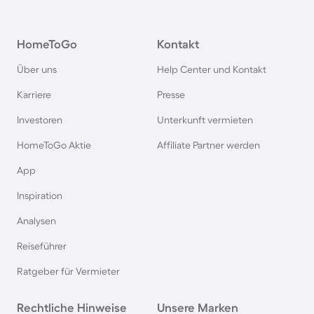
Bungalows in Grömitz
HomeToGo
Kontakt
Bungalows in Italien
Über uns
Help Center und Kontakt
Bungalows in Holland
Karriere
Presse
Investoren
Unterkunft vermieten
Bungalows an der Polnischen Ostsee
HomeToGo Aktie
Affiliate Partner werden
Bungalows in Deutschland
App
Inspiration
Bungalows in Kellenhusen
Analysen
Reiseführer
Bungalows in der Toskana
Ratgeber für Vermieter
Bungalows in Spanien
Rechtliche Hinweise
Unsere Marken