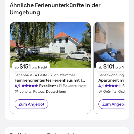
Ähnliche Ferienunterkünfte in der
Umgebung
$151
$101
ab
pro Nacht
ab
pro Nacht
Ferienhaus ∙ 4 Gäste ∙ 3 Schlafzimmer
Ferienwohnung ∙ 3 Gäs
Familienorientiertes Ferienhaus mit Terrasse und Grill
Apartment mit Gar
4,9
Exzellent
(19 Bewertungen)
4,1
Sehr 
Lonvitz, Putbus, Deutschland
Grömitz, Ostholste
Zum Angebot
Zum Angebot