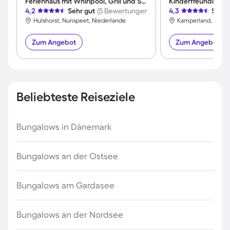
Ferienhaus mit Whirlpool, Grill und Sauna | Meerblick
4,2
Sehr gut
(5 Bewertungen)
4,3
Sehr 
Hulshorst, Nunspeet, Niederlande
Zum Angebot
Zum Angebot
Beliebteste Reiseziele
Bungalows in Dänemark
Bungalows an der Ostsee
Bungalows am Gardasee
Bungalows an der Nordsee