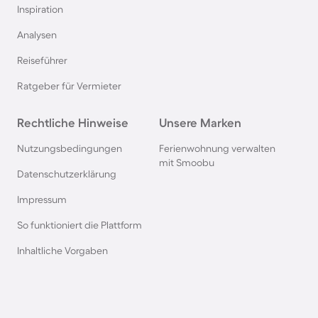
Inspiration
Bungalows in der Toskana
Analysen
Reiseführer
Bungalows in Spanien
Ratgeber für Vermieter
Bungalows in Renesse
Rechtliche Hinweise
Unsere Marken
Bungalows in Domburg
Nutzungsbedingungen
Ferienwohnung verwalten
mit Smoobu
Datenschutzerklärung
Bungalows in Frankreich
Impressum
So funktioniert die Plattform
Bungalows in Dahme
Inhaltliche Vorgaben
Bungalows in der Eifel
Bungalows in Südfrankreich