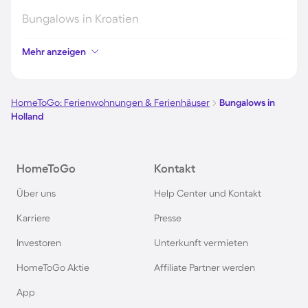
Bungalows in Kroatien
Mehr anzeigen
Bungalows auf Fehmarn
Bungalows auf Usedom
HomeToGo: Ferienwohnungen & Ferienhäuser
Bungalows in
Holland
Bungalows in Grömitz
HomeToGo
Kontakt
Bungalows in Italien
Über uns
Help Center und Kontakt
Bungalows an der Polnischen Ostsee
Karriere
Presse
Investoren
Unterkunft vermieten
Bungalows in Deutschland
HomeToGo Aktie
Affiliate Partner werden
Bungalows in Kellenhusen
App