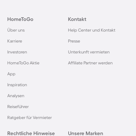
Bungalows in Italien
HomeToGo
Kontakt
Bungalows in Holland
Über uns
Help Center und Kontakt
Bungalows an der Polnischen Ostsee
Karriere
Presse
Investoren
Unterkunft vermieten
Bungalows in Deutschland
HomeToGo Aktie
Affiliate Partner werden
Bungalows in Kellenhusen
App
Inspiration
Bungalows in der Toskana
Analysen
Reiseführer
Bungalows in Spanien
Ratgeber für Vermieter
Bungalows in Renesse
Rechtliche Hinweise
Unsere Marken