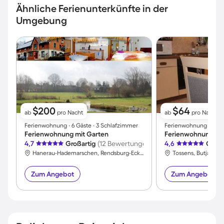
Ähnliche Ferienunterkünfte in der
Umgebung
$200
$64
ab
pro Nacht
ab
pro Nacht
Ferienwohnung ∙ 6 Gäste ∙ 3 Schlafzimmer
Ferienwohnung ∙ 5 Gäs
Ferienwohnung mit Garten
Ferienwohnung mit
4,7
Großartig
(12 Bewertungen)
4,6
Großa
Hanerau-Hademarschen, Rendsburg-Eckernförde, Deutschland
Tossens, Butjading
Zum Angebot
Zum Angebot