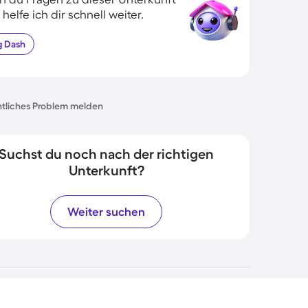
 helfe ich dir schnell weiter.
g
Dash
tliches Problem melden
Suchst du noch nach der richtigen
Unterkunft?
Weiter suchen