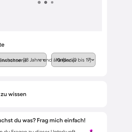
te
wachsene (18 Jahre und älter)
Kinder (0 bis 17)
 zu wissen
uchst du was? Frag mich einfach!
 du Fragen zu dieser Unterkunft