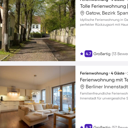
Tolle Ferienwohnung 
Gatow, Bezirk Span
Idyllische Ferienwohnung in Ga
perfekter Rückzugsort mit Hau
4.7
Großartig
(13 Bewe
Ferienwohnung ∙ 4 Gäste ∙
Berliner Innenstadt
Familienfreundliche Ferienwoh
Innenstadt für unvergessliche 
4.7
Großartig
(57 Bewe