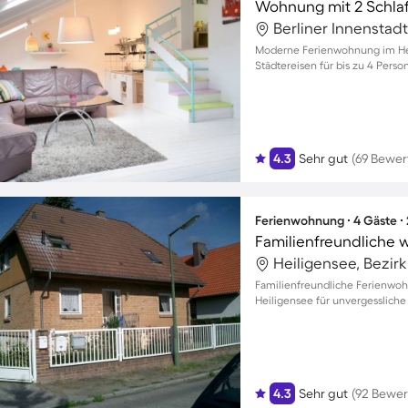
Wohnung mit 2 Schla
Berliner Innenstadt
Moderne Ferienwohnung im Herz
Städtereisen für bis zu 4 Perso
4.3
Sehr gut
(69 Bewe
Ferienwohnung ∙ 4 Gäste ∙
Heiligensee, Bezirk
Familienfreundliche Ferienwoh
Heiligensee für unvergesslich
4.3
Sehr gut
(92 Bewe