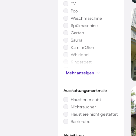
TV
Pool
Waschmaschine
Spülmaschine
Garten
Sauna
Kamin/Ofen
Whirlpool
Kinderbett
Mikrowelle
Mehr anzeigen
Klimaanlage
Ausstattungsmerkmale
Haustier erlaubt
Nichtraucher
Haustiere nicht gestattet
Barrierefrei
Aktivitäten