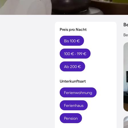
B
Preis pro Nacht
Be
Bis 100 €
100 € - 199 €
Ab 200 €
Unterkunftsart
Ferienwohnung
Ferienhaus
Pension