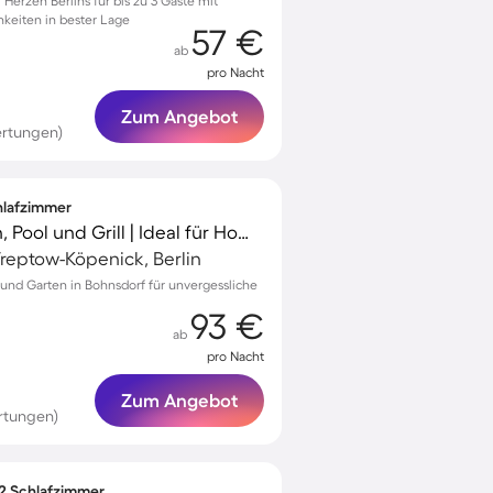
erzen Berlins für bis zu 3 Gäste mit
keiten in bester Lage
57 €
ab
pro Nacht
Zum Angebot
ertungen)
chlafzimmer
Ferienhaus mit Garten, Pool und Grill | Ideal für Homeoffice
Treptow-Köpenick, Berlin
l und Garten in Bohnsdorf für unvergessliche
93 €
ab
pro Nacht
Zum Angebot
rtungen)
 2 Schlafzimmer