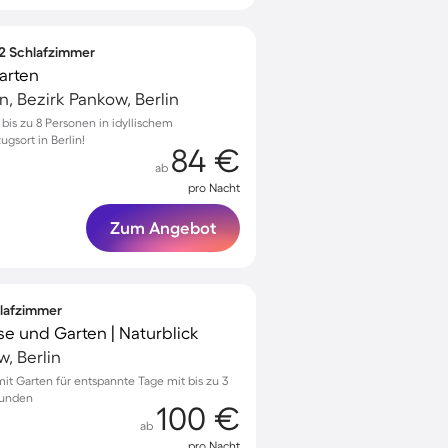
 2 Schlafzimmer
arten
 Bezirk Pankow, Berlin
is zu 8 Personen in idyllischem
gsort in Berlin!
84 €
ab
pro Nacht
Zum Angebot
hlafzimmer
se und Garten | Naturblick
, Berlin
mit Garten für entspannte Tage mit bis zu 3
eunden
100 €
ab
pro Nacht