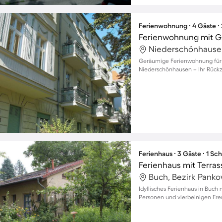
Ferienwohnung ∙ 4 Gäste ∙
Ferienwohnung mit G
Niederschönhausen,
Geräumige Ferienwohnung für b
Niederschönhausen – Ihr Rückzu
Ferienhaus ∙ 3 Gäste ∙ 1 Sc
Ferienhaus mit Terras
Buch, Bezirk Pankow
Idyllisches Ferienhaus in Buch 
Personen und vierbeinigen Fr