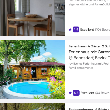
Gemütliche Ferienwohnung im H
eigener Küche und Parkmöglich
4.9
Exzellent
(104 Bew
Ferienhaus ∙ 4 Gäste ∙ 2 S
Bohnsdorf, Bezirk 
Idyllisches Ferienhaus mit Poo
Familienmomente
4.8
Exzellent
(44 Bewe
Ferienwohnung ∙ 4 Gäste ∙