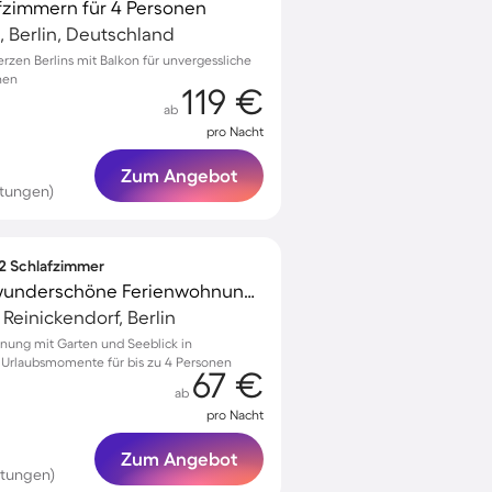
fzimmern für 4 Personen
, Berlin, Deutschland
en Berlins mit Balkon für unvergessliche
nen
119 €
ab
pro Nacht
Zum Angebot
rtungen)
 2 Schlafzimmer
Familienfreundliche wunderschöne Ferienwohnung mit Garten | Seeblick
 Reinickendorf, Berlin
nung mit Garten und Seeblick in
e Urlaubsmomente für bis zu 4 Personen
67 €
ab
pro Nacht
Zum Angebot
rtungen)