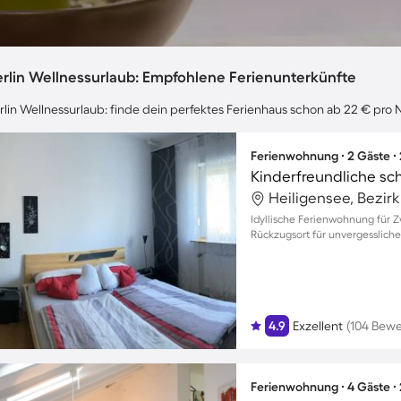
erlin Wellnessurlaub: Empfohlene Ferienunterkünfte
rlin Wellnessurlaub: finde dein perfektes Ferienhaus schon ab 22 € pro 
Ferienwohnung ∙ 2 Gäste ∙
Kinderfreundliche s
Heiligensee, Bezirk
Idyllische Ferienwohnung für Z
Rückzugsort für unvergesslic
4.9
Exzellent
(104 Bew
Ferienwohnung ∙ 4 Gäste ∙