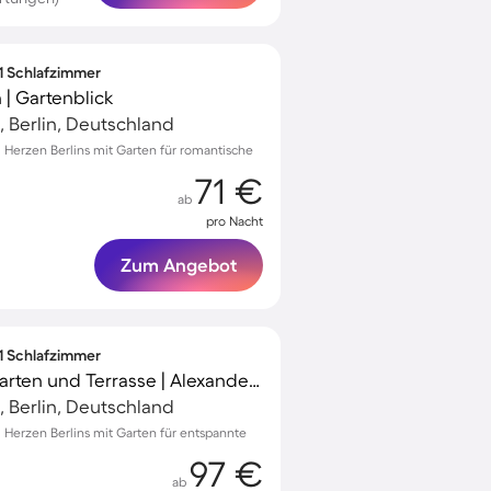
 1 Schlafzimmer
| Gartenblick
, Berlin, Deutschland
erzen Berlins mit Garten für romantische
71 €
ab
pro Nacht
Zum Angebot
 1 Schlafzimmer
Ferienwohnung mit Garten und Terrasse | Alexanderplatz-Nähe | Perfekt für die Arbeit von Zuhause
, Berlin, Deutschland
erzen Berlins mit Garten für entspannte
97 €
ab