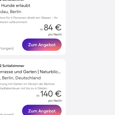
| Hunde erlaubt
dau, Berlin
tow für 4 Personen direkt am Wasser – Ihr
stieren willkommen!
84 €
ab
pro Nacht
Zum Angebot
rtungen)
 2 Schlafzimmer
Ferienwohnung mit Terrasse und Garten | Naturblick | Perfekt für die Arbeit von Zuhause
, Berlin, Deutschland
nung mit Garten im Herzen der Berliner
Stadtabenteuer mit bis zu 4 Gästen
140 €
ab
pro Nacht
Zum Angebot
rtungen)