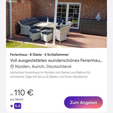
Ferienhaus ∙ 8 Gäste ∙ 4 Schlafzimmer
Voll ausgestattetes wunderschönes Ferienhaus mit Garten und Terrasse | Gartenblick | Haustiere sind willkommen
Norden, Aurich, Deutschland
Idyllisches Ferienhaus im Norden mit Garten und Balkon für
erholsame Tage mit bis zu 8 Gästen und Ihren Haustieren
110 €
ab
pro Nacht
Zum Angebot
5.0