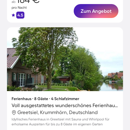
ab
pro Nacht
Zum Angebot
4.5
Ferienhaus ∙ 8 Gäste ∙ 4 Schlafzimmer
Voll ausgestattetes wunderschönes Ferienhaus mit Garten, Terrasse und Sauna | Gartenblick
Greetsiel, Krummhörn, Deutschland
Idyllisches Ferienhaus in Greetsiel mit Sauna und Whirlpool für
erholsame Auszeiten für bis zu 8 Gäste im eigenen Garten