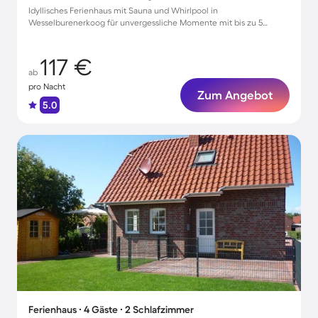
Idyllisches Ferienhaus mit Sauna und Whirlpool in
Wesselburenerkoog für unvergessliche Momente mit bis zu 5
Gästen
117 €
ab
pro Nacht
Zum Angebot
5.0
Ferienhaus ∙ 4 Gäste ∙ 2 Schlafzimmer