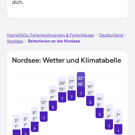
dich.
HomeToGo: Ferienwohnungen & Ferienhäuser
Deutschland
Nordsee
Reiterferien an der Nordsee
Nordsee: Wetter und Klimatabelle
22°
21°
20°
14°
19°
14°
13°
17°
12°
7
7
9°
7
14°
12°
5
8°
8
5°
9°
8°
3
7°
4°
7
2°
5°
5°
4°
1°
1
1°
4
1
3