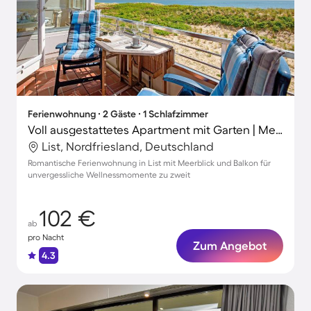
Ferienwohnung ∙ 2 Gäste ∙ 1 Schlafzimmer
Voll ausgestattetes Apartment mit Garten | Meerblick | Neben dem Strand | Haustiere sind willkommen
List, Nordfriesland, Deutschland
Romantische Ferienwohnung in List mit Meerblick und Balkon für
unvergessliche Wellnessmomente zu zweit
102 €
ab
pro Nacht
Zum Angebot
4.3