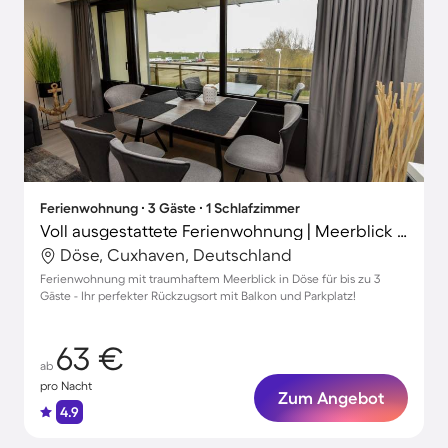
Ferienwohnung ∙ 3 Gäste ∙ 1 Schlafzimmer
Voll ausgestattete Ferienwohnung | Meerblick | Neben dem Strand
Döse, Cuxhaven, Deutschland
Ferienwohnung mit traumhaftem Meerblick in Döse für bis zu 3
Gäste - Ihr perfekter Rückzugsort mit Balkon und Parkplatz!
63 €
ab
pro Nacht
Zum Angebot
4.9