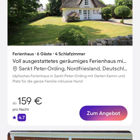
Ferienhaus ∙ 6 Gäste ∙ 4 Schlafzimmer
Voll ausgestattetes geräumiges Ferienhaus mit Garten und Terrasse | Haustiere erlaubt
Sankt Peter-Ording, Nordfriesland, Deutschland
Idyllisches Ferienhaus in Sankt Peter-Ording mit Garten Kamin und
Platz für die ganze Familie inklusive Hund
159 €
ab
pro Nacht
Zum Angebot
4.7