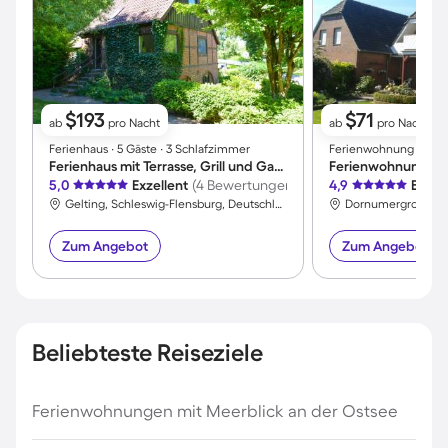
$193
$71
ab
pro Nacht
ab
pro Nacht
Ferienhaus ∙ 5 Gäste ∙ 3 Schlafzimmer
Ferienwohnung ∙ 2 Gäs
Ferienhaus mit Terrasse, Grill und Garten
Ferienwohnung mit 
5,0
Exzellent
(4 Bewertungen)
4,9
Exzel
Gelting, Schleswig-Flensburg, Deutschland
Dornumergrode, D
Zum Angebot
Zum Angebot
Beliebteste Reiseziele
Ferienwohnungen mit Meerblick an der Ostsee