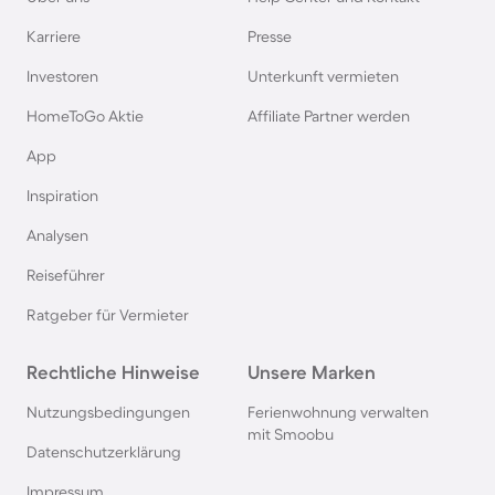
Ferienwohnungen mit Meerblick auf Amrum
Karriere
Presse
Investoren
Unterkunft vermieten
Ferienwohnungen mit Meerblick in Cuxhaven
HomeToGo Aktie
Affiliate Partner werden
Ferienwohnungen mit Meerblick in Grömitz
App
Inspiration
Ferienwohnungen mit Meerblick in
Analysen
Timmendorfer Strand
Reiseführer
Ferienwohnungen mit Meerblick in Travemünde
Ratgeber für Vermieter
Rechtliche Hinweise
Ferienwohnungen mit Meerblick in Heiligenhafen
Unsere Marken
Nutzungsbedingungen
Ferienwohnung verwalten
Ferienwohnungen mit Meerblick in Scharbeutz
mit Smoobu
Datenschutzerklärung
Impressum