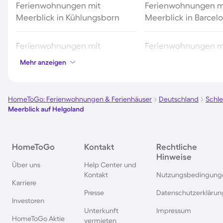
Ferienwohnungen mit
Ferienwohnungen m
Meerblick in Kühlungsborn
Meerblick in Barcel
Ferienwohnungen mit
Ferienwohnungen m
Meerblick in Warnemünde
Meerblick auf Amr
Mehr anzeigen
Ferienwohnungen mit
Ferienwohnungen m
Meerblick in Grömitz
Meerblick in Timme
HomeToGo: Ferienwohnungen & Ferienhäuser
Deutschland
Schle
Meerblick auf Helgoland
Strand
Ferienwohnungen mit
Ferienwohnungen m
HomeToGo
Kontakt
Rechtliche
Meerblick in Heiligenhafen
Meerblick in Scharb
Hinweise
Über uns
Help Center und
Kontakt
Nutzungsbedingung
Ferienwohnungen mit
Ferienwohnungen m
Karriere
Meerblick in Bibione
Meerblick an der Po
Presse
Datenschutzerklärun
Investoren
Ostsee
Unterkunft
Impressum
HomeToGo Aktie
vermieten