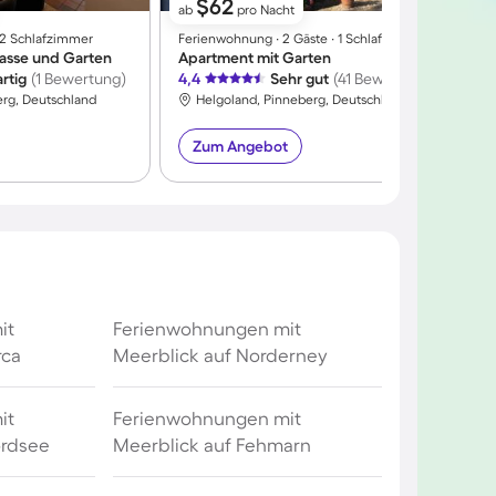
$62
ab
pro Nacht
∙ 2 Schlafzimmer
Ferienwohnung ∙ 2 Gäste ∙ 1 Schlafzimmer
F
rasse und Garten
Apartment mit Garten
T
rtig
(1 Bewertung)
4,4
Sehr gut
(41 Bewertungen)
4
erg, Deutschland
Helgoland, Pinneberg, Deutschland
Zum Angebot
it
Ferienwohnungen mit
rca
Meerblick auf Norderney
it
Ferienwohnungen mit
ordsee
Meerblick auf Fehmarn