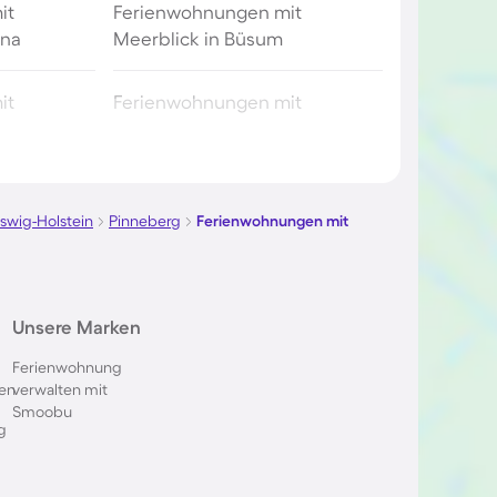
it
Ferienwohnungen mit
ona
Meerblick in Büsum
it
Ferienwohnungen mit
um
Meerblick in Cuxhaven
it
Ferienwohnungen mit
ndorfer
Meerblick in Travemünde
swig-Holstein
Pinneberg
Ferienwohnungen mit
it
Ferienwohnungen mit
Unsere Marken
eutz
Meerblick in Duhnen
Ferienwohnung
en
verwalten mit
it
Ferienwohnungen mit
Smoobu
lnischen
Meerblick in Deutschland
g