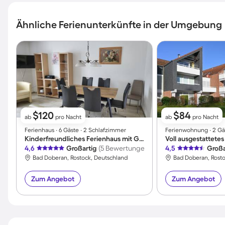
Ähnliche Ferienunterkünfte in der Umgebung
$120
$84
ab
pro Nacht
ab
pro Nacht
Ferienhaus ∙ 6 Gäste ∙ 2 Schlafzimmer
Ferienwohnung ∙ 2 Gä
Kinderfreundliches Ferienhaus mit Grill, Terrasse und Garten | Haustiere sind willkommen
4,6
Großartig
(5 Bewertungen)
4,5
Großa
Bad Doberan, Rostock, Deutschland
Bad Doberan, Rost
Zum Angebot
Zum Angebot