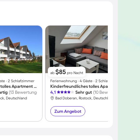
$85
ab
pro Nacht
ste ∙ 2 Schlafzimmer
Ferienwohnung ∙ 4 Gäste ∙ 2 Schlafzimmer
F
Voll ausgestattetes tolles Apartment | Nah am Strand
Kinderfreundliches tolles Apartment | Strand in der Nähe | Haustiere sind willkommen
rtig
(13 Bewertungen)
4,1
Sehr gut
(10 Bewertungen)
4
ock, Deutschland
Bad Doberan, Rostock, Deutschland
Zum Angebot