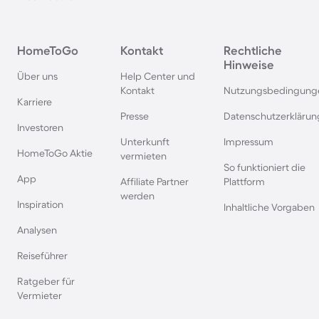
Ferienwohnungen mit
Ferienwohnungen m
HomeToGo
Kontakt
Rechtliche
Meerblick in Heiligenhafen
Meerblick in Scharb
Hinweise
Über uns
Help Center und
Kontakt
Nutzungsbedingung
Ferienwohnungen mit
Ferienwohnungen m
Karriere
Meerblick in Bibione
Meerblick an der Po
Presse
Datenschutzerklärun
Investoren
Ostsee
Unterkunft
Impressum
HomeToGo Aktie
vermieten
So funktioniert die
Ferienwohnungen mit
Ferienwohnungen m
App
Affiliate Partner
Plattform
Meerblick in Carolinensiel
Meerblick auf Wan
werden
Inspiration
Inhaltliche Vorgaben
Ferienwohnungen mit
Ferienwohnungen m
Analysen
Meerblick auf Helgoland
Meerblick in Große
Reiseführer
Ratgeber für
Ferienwohnungen mit
Ferienwohnungen m
Vermieter
Meerblick in Horumersiel
Meerblick in Wisma