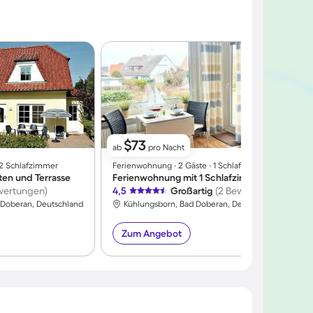
$73
ab
pro Nacht
∙ 2 Schlafzimmer
Ferienwohnung ∙ 2 Gäste ∙ 1 Schlafzimmer
F
ten und Terrasse
Ferienwohnung mit 1 Schlafzimmer für 2 Personen
F
wertungen)
4,5
Großartig
(2 Bewertungen)
4
 Doberan, Deutschland
Kühlungsborn, Bad Doberan, Deutschland
Zum Angebot