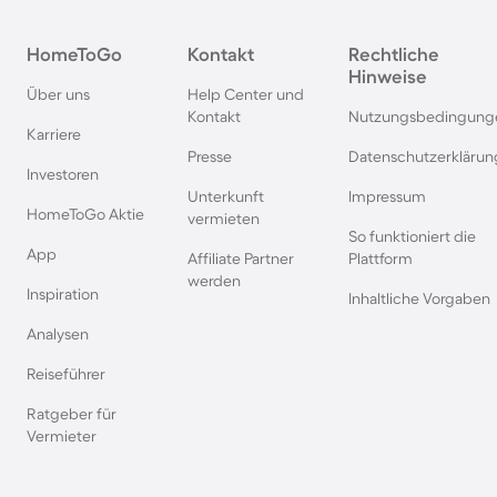
Ferienwohnungen mit
Ferienwohnungen m
HomeToGo
Kontakt
Rechtliche
Meerblick in Scharbeutz
Meerblick in Duhne
Hinweise
Über uns
Help Center und
Kontakt
Nutzungsbedingung
Ferienwohnungen mit
Ferienwohnungen m
Karriere
Meerblick an der Polnischen
Meerblick in Deuts
Presse
Datenschutzerklärun
Investoren
Ostsee
Unterkunft
Impressum
HomeToGo Aktie
vermieten
So funktioniert die
Ferienwohnungen mit
Ferienwohnungen m
App
Affiliate Partner
Plattform
Meerblick auf Wangerooge
Meerblick in Bensers
werden
Inspiration
Inhaltliche Vorgaben
Ferienwohnungen mit
Ferienwohnungen m
Analysen
Meerblick in Großenbrode
Meerblick in Swin
Reiseführer
Ratgeber für
Ferienwohnungen mit
Ferienwohnungen m
Vermieter
Meerblick in Wismar
Meerblick auf Gran 