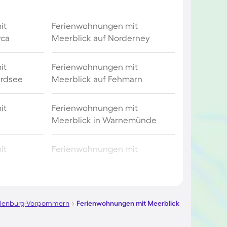
it
Ferienwohnungen mit
rca
Meerblick auf Norderney
it
Ferienwohnungen mit
ordsee
Meerblick auf Fehmarn
it
Ferienwohnungen mit
Meerblick in Warnemünde
it
Ferienwohnungen mit
ven
Meerblick in Grömitz
it
Ferienwohnungen mit
münde
Meerblick in Heiligenhafen
lenburg-Vorpommern
Ferienwohnungen mit Meerblick