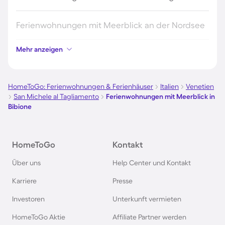
Ferienwohnungen mit Meerblick an der Nordsee
Mehr anzeigen
Ferienwohnungen mit Meerblick auf Fehmarn
Ferienwohnungen mit Meerblick in Kühlungsborn
HomeToGo: Ferienwohnungen & Ferienhäuser
Italien
Venetien
San Michele al Tagliamento
Ferienwohnungen mit Meerblick in
Bibione
Ferienwohnungen mit Meerblick in Barcelona
Ferienwohnungen mit Meerblick in Büsum
HomeToGo
Kontakt
Über uns
Help Center und Kontakt
Ferienwohnungen mit Meerblick in Warnemünde
Karriere
Presse
Ferienwohnungen mit Meerblick auf Amrum
Investoren
Unterkunft vermieten
HomeToGo Aktie
Affiliate Partner werden