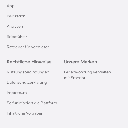
Ferienwohnungen mit Meerblick in Cuxhaven
App
Inspiration
Ferienwohnungen mit Meerblick in Grömitz
Analysen
Ferienwohnungen mit Meerblick in
Reiseführer
Timmendorfer Strand
Ratgeber für Vermieter
Ferienwohnungen mit Meerblick in Travemünde
Rechtliche Hinweise
Unsere Marken
Ferienwohnungen mit Meerblick in Heiligenhafen
Nutzungsbedingungen
Ferienwohnung verwalten
mit Smoobu
Datenschutzerklärung
Ferienwohnungen mit Meerblick in Scharbeutz
Impressum
So funktioniert die Plattform
Ferienwohnungen mit Meerblick in Duhnen
Inhaltliche Vorgaben
Ferienwohnungen mit Meerblick an der
Polnischen Ostsee