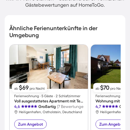
Gästebewertungen auf HomeToGo.
Ähnliche Ferienunterkünfte in der
Umgebung
$69
$70
ab
pro Nacht
ab
pro Nacht
Ferienwohnung ∙ 5 Gäste ∙ 2 Schlafzimmer
Ferienwohnung ∙ 2 Gä
Voll ausgestattetes Apartment mit Terrasse | Neben dem Strand
Wohnung mit Grill
4,6
Großartig
(7 Bewertungen)
4,7
Großa
Heiligenhafen, Ostholstein, Deutschland
Heiligenhafen, Ost
Zum Angebot
Zum Angebot