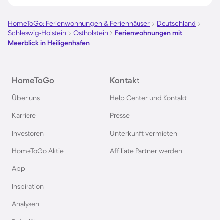
Ferienwohnungen mit Meerblick in Kühlungsborn
HomeToGo: Ferienwohnungen & Ferienhäuser
Deutschland
Schleswig-Holstein
Ostholstein
Ferienwohnungen mit
Meerblick in Heiligenhafen
Ferienwohnungen mit Meerblick in Barcelona
Ferienwohnungen mit Meerblick in Büsum
HomeToGo
Kontakt
Über uns
Help Center und Kontakt
Ferienwohnungen mit Meerblick in Warnemünde
Karriere
Presse
Ferienwohnungen mit Meerblick auf Amrum
Investoren
Unterkunft vermieten
HomeToGo Aktie
Affiliate Partner werden
Ferienwohnungen mit Meerblick in Cuxhaven
App
Inspiration
Ferienwohnungen mit Meerblick in Grömitz
Analysen
Ferienwohnungen mit Meerblick in