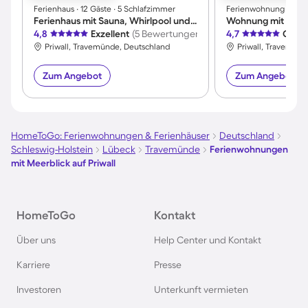
Ferienhaus ∙ 12 Gäste ∙ 5 Schlafzimmer
Ferienwohnung ∙ 4 Gä
Ferienhaus mit Sauna, Whirlpool und Terrasse
Wohnung mit Whirl
4,8
Exzellent
(5 Bewertungen)
4,7
Großa
Priwall, Travemünde, Deutschland
Priwall, Travemünd
Zum Angebot
Zum Angebot
HomeToGo: Ferienwohnungen & Ferienhäuser
Deutschland
Schleswig-Holstein
Lübeck
Travemünde
Ferienwohnungen
mit Meerblick auf Priwall
HomeToGo
Kontakt
Über uns
Help Center und Kontakt
Karriere
Presse
Investoren
Unterkunft vermieten