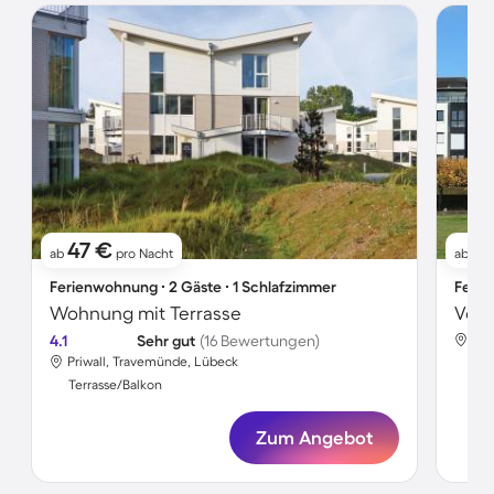
47 €
11
ab
pro Nacht
ab
Ferienwohnung ∙ 2 Gäste ∙ 1 Schlafzimmer
Ferie
Wohnung mit Terrasse
4.1
Sehr gut
(16 Bewertungen)
Alt
Priwall, Travemünde, Lübeck
Ter
Terrasse/Balkon
Zum Angebot