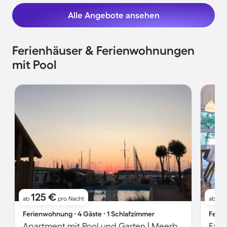
Alle Angebote ansehen
Ferienhäuser & Ferienwohnungen
mit Pool
125 €
2
ab
pro Nacht
ab
Ferienwohnung ∙ 4 Gäste ∙ 1 Schlafzimmer
Ferie
Apartment mit Pool und Garten | Meerblick