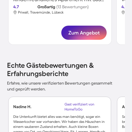
4.7
Großartig
(13 Bewertungen)
4.7
Priwall, Travemünde, Lübeck
Alt
Zum Angebot
Echte Gästebewertungen &
Erfahrungsberichte
Erfahre, wie unsere verifizierten Bewertungen gesammelt
und geprüft werden.
Gast verifiziert von
Nadine H.
Arian
HomeToGo
Die Unterkunft bietet alles was man benötigt, sogar ein
Sehr 
Wasserkocher war vorhanden. Wir haben das Häuschen in
brauch
einem sauberen Zustand erhalten. Auch kleine Boxen
Bad. S
waren vor Ort, wo Geschirrspültaps, Fit, Lappen, Handtuch