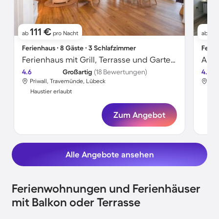
111 €
7
ab
pro Nacht
ab
Ferienhaus ∙ 8 Gäste ∙ 3 Schlafzimmer
Ferie
Ferienhaus mit Grill, Terrasse und Garten | Gartenblick
4.6
Großartig
(18 Bewertungen)
4.5
Priwall, Travemünde, Lübeck
Alt
Haustier erlaubt
Hau
Zum Angebot
Alle Angebote ansehen
Ferienwohnungen und Ferienhäuser
mit Balkon oder Terrasse