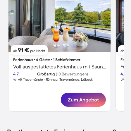
91 €
9
ab
pro Nacht
ab
Ferienhaus ∙ 4 Gäste ∙ 1 Schlafzimmer
Ferie
Voll ausgestattetes Ferienhaus mit Sauna und Garten | Nah am Strand
4.7
Großartig
(10 Bewertungen)
4.3
Alt Travemünde - Rönnau, Travemünde, Lübeck
Pri
Zum Angebot