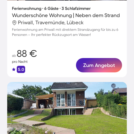
Ferienwohnung ∙ 6 Gäste ∙ 3 Schlafzimmer
Wunderschöne Wohnung | Neben dem Strand
Priwall, Travemünde, Lübeck
Ferienwohnung am Priwall mit direktem Strandzugang für bis zu 6
Personen – Ihr perfekter Rückzugsort am Wasser!
88 €
ab
pro Nacht
Zum Angebot
5.0