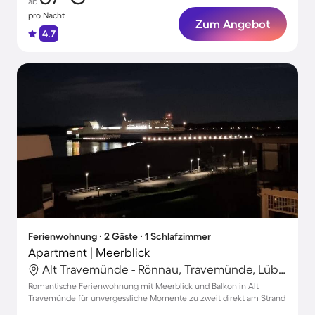
ab
pro Nacht
Zum Angebot
4.7
Ferienwohnung ∙ 2 Gäste ∙ 1 Schlafzimmer
Apartment | Meerblick
Alt Travemünde - Rönnau, Travemünde, Lübeck
Romantische Ferienwohnung mit Meerblick und Balkon in Alt
Travemünde für unvergessliche Momente zu zweit direkt am Strand