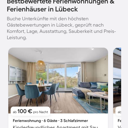
Bestbewertete Ferienwohnungen &
Ferienhäuser in Lübeck
Buche Unterkünfte mit den höchsten
Gästebewertungen in Lübeck, geprüft nach
Komfort, Lage, Ausstattung, Sauberkeit und Preis-
Leistung.
100 €
9
ab
pro Nacht
ab
Ferienwohnung ∙ 6 Gäste ∙ 3 Schlafzimmer
Ferie
Kinderfreundliches Apartment mit Sauna, Terrasse und Garten | Nah am Strand | Ideal für Homeoffice | Haustiere erlaubt