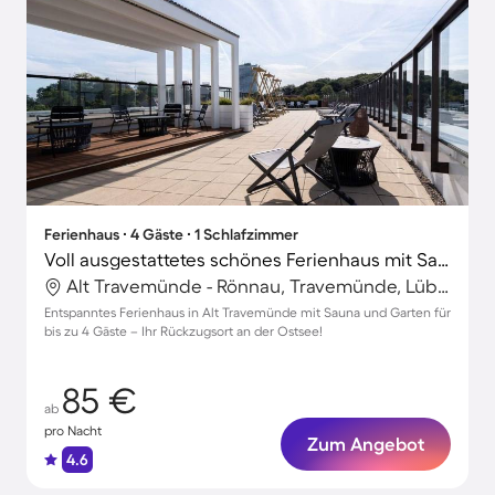
Ferienhaus ∙ 4 Gäste ∙ 1 Schlafzimmer
Voll ausgestattetes schönes Ferienhaus mit Sauna und Garten | Neben dem Strand
Alt Travemünde - Rönnau, Travemünde, Lübeck
Entspanntes Ferienhaus in Alt Travemünde mit Sauna und Garten für
bis zu 4 Gäste – Ihr Rückzugsort an der Ostsee!
85 €
ab
pro Nacht
Zum Angebot
4.6