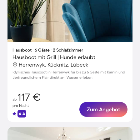
Hausboot ∙ 6 Gäste ∙ 2 Schlafzimmer
Hausboot mit Grill | Hunde erlaubt
Herrenwyk, Kücknitz, Lübeck
Idyllisches Hausboot in Herrenwyk für bis zu 6 Gäste mit Kamin und
tierfreundlichem Flair direkt am Wasser erleben
117 €
ab
pro Nacht
Zum Angebot
4.4