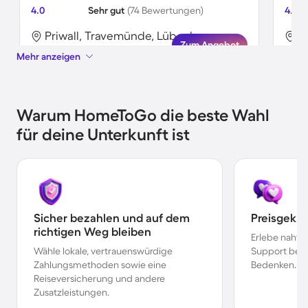
4.0
Sehr gut
(74 Bewertungen)
4.5
Priwall, Travemünde, Lübeck
Zum Angebot
Mehr anzeigen
Warum HomeToGo die beste Wahl
für deine Unterkunft ist
Sicher bezahlen und auf dem
Preisgekr
richtigen Weg bleiben
Erlebe nahtl
Wähle lokale, vertrauenswürdige
Support bei 
Zahlungsmethoden sowie eine
Bedenken.
Reiseversicherung und andere
Zusatzleistungen.