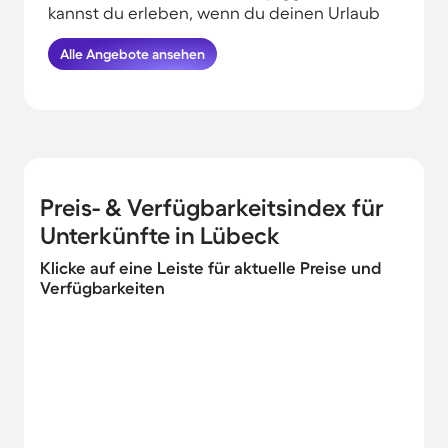
kannst du erleben, wenn du deinen Urlaub
am Wasser in Lübeck verbringst.
Alle Angebote ansehen
HomeToGo hat für dich und deine Familie
die besten Angebote herausgesucht. Finde
und buche hier die schönsten
Ferienhäuser am Meer in Lübeck und
komme garantiert erholt und munter
wieder nachhause.
Preis- & Verfügbarkeitsindex für
Unterkünfte in Lübeck
Klicke auf eine Leiste für aktuelle Preise und
Verfügbarkeiten