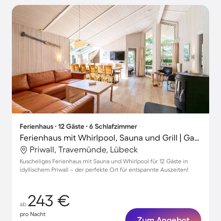
Ferienhaus ∙ 12 Gäste ∙ 6 Schlafzimmer
Ferienhaus mit Whirlpool, Sauna und Grill | Gartenblick
Priwall, Travemünde, Lübeck
Kuscheliges Ferienhaus mit Sauna und Whirlpool für 12 Gäste in
idyllischem Priwall – der perfekte Ort für entspannte Auszeiten!
243 €
ab
pro Nacht
Zum Angebot