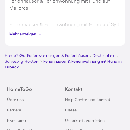
Ferienhäuser & Ferienwohnung mit Hund auf
Mallorca
Ferienhäuser & Ferienwohnung mit Hund auf Sylt
Mehr anzeigen
Ferienhäuser & Ferienwohnung mit Hund auf
Borkum
HomeToGo: Ferienwohnungen & Ferienhäuser
Deutschland
Schleswig-Holstein
Ferienhäuser & Ferienwohnung mit Hund in
Ferienhäuser & Ferienwohnung mit Hund auf
Lübeck
Norderney
Ferienhäuser & Ferienwohnung mit Hund am
HomeToGo
Kontakt
Bodensee
Über uns
Help Center und Kontakt
Karriere
Presse
Ferienhäuser & Ferienwohnung mit Hund auf
Rügen
Investoren
Unterkunft vermieten