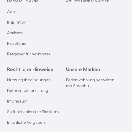
HomeToGo Aktie
Affiliate Partner werden
Ferienhäuser & Ferienwohnung mit Hund am
App
Gardasee
Inspiration
Ferienhäuser & Ferienwohnung mit Hund an der
Analysen
Nordsee
Reiseführer
Ferienhäuser & Ferienwohnung mit Hund in
Ratgeber für Vermieter
Kroatien
Rechtliche Hinweise
Unsere Marken
Ferienhäuser & Ferienwohnung mit Hund im
Nutzungsbedingungen
Ferienwohnung verwalten
Allgäu
mit Smoobu
Datenschutzerklärung
Ferienhäuser & Ferienwohnung mit Hund auf
Impressum
Fehmarn
So funktioniert die Plattform
Inhaltliche Vorgaben
Ferienhäuser & Ferienwohnung mit Hund in
Österreich