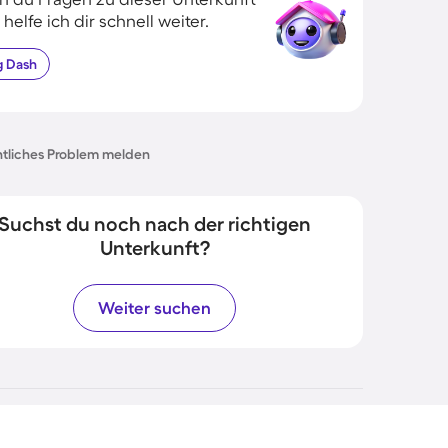
 helfe ich dir schnell weiter.
g
Dash
tliches Problem melden
Suchst du noch nach der richtigen
Unterkunft?
Weiter suchen