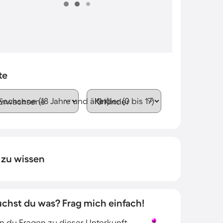
te
wachsene (18 Jahre und älter)
Kinder (0 bis 17)
 zu wissen
uchst du was? Frag mich einfach!
 du Fragen zu dieser Unterkunft