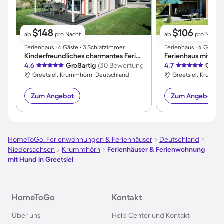
$148
$106
ab
pro Nacht
ab
pro Nacht
Ferienhaus ∙ 6 Gäste ∙ 3 Schlafzimmer
Ferienhaus ∙ 4 Gäste 
Kinderfreundliches charmantes Ferienhaus mit Terrasse
Ferienhaus mit Ter
4,6
Großartig
(30 Bewertungen)
4,7
Großa
Greetsiel, Krummhörn, Deutschland
Greetsiel, Krummh
Zum Angebot
Zum Angebot
HomeToGo: Ferienwohnungen & Ferienhäuser
Deutschland
Niedersachsen
Krummhörn
Ferienhäuser & Ferienwohnung
mit Hund in Greetsiel
HomeToGo
Kontakt
Über uns
Help Center und Kontakt