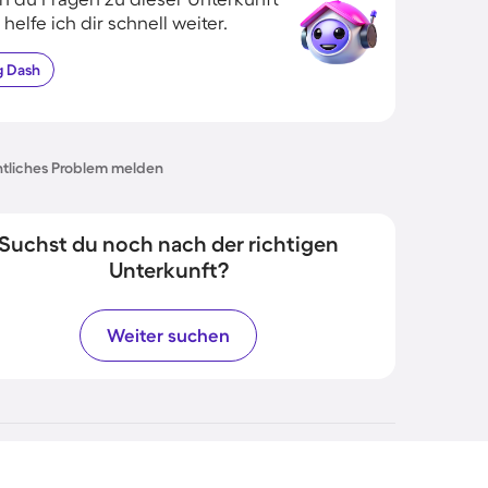
 helfe ich dir schnell weiter.
g
Dash
tliches Problem melden
Suchst du noch nach der richtigen
Unterkunft?
Weiter suchen