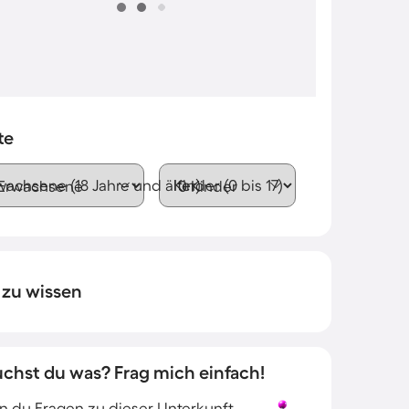
te
wachsene (18 Jahre und älter)
Kinder (0 bis 17)
 zu wissen
uchst du was? Frag mich einfach!
 du Fragen zu dieser Unterkunft