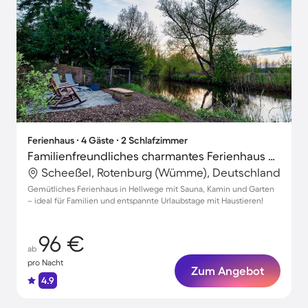
Ferienhaus ∙ 4 Gäste ∙ 2 Schlafzimmer
Familienfreundliches charmantes Ferienhaus mit Garten, Terrasse und Grill | Haustiere erlaubt
Scheeßel, Rotenburg (Wümme), Deutschland
Gemütliches Ferienhaus in Hellwege mit Sauna, Kamin und Garten
– ideal für Familien und entspannte Urlaubstage mit Haustieren!
96 €
ab
pro Nacht
Zum Angebot
4.9