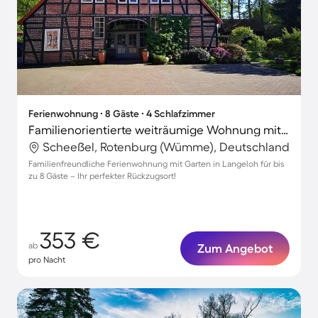
Ferienwohnung ∙ 8 Gäste ∙ 4 Schlafzimmer
Familienorientierte weiträumige Wohnung mit Grill und Garten
Scheeßel, Rotenburg (Wümme), Deutschland
Familienfreundliche Ferienwohnung mit Garten in Langeloh für bis
zu 8 Gäste – Ihr perfekter Rückzugsort!
353 €
ab
Zum Angebot
pro Nacht