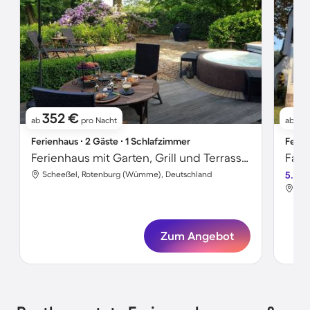
352 €
6
ab
pro Nacht
ab
Ferienhaus ∙ 2 Gäste ∙ 1 Schlafzimmer
Ferie
Ferienhaus mit Garten, Grill und Terrasse | Seeblick
Scheeßel, Rotenburg (Wümme), Deutschland
5.0
Sch
Zum Angebot