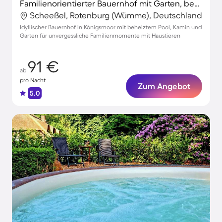
Familienorientierter Bauernhof mit Garten, beheiztem Pool und Terrasse | Naturblick | Ideal für Homeoffice | Haustiere erlaubt
Scheeßel, Rotenburg (Wümme), Deutschland
Idyllischer Bauernhof in Königsmoor mit beheiztem Pool, Kamin und
Garten für unvergessliche Familienmomente mit Haustieren
91 €
ab
pro Nacht
Zum Angebot
5.0