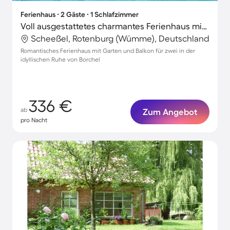
Ferienhaus ∙ 2 Gäste ∙ 1 Schlafzimmer
Voll ausgestattetes charmantes Ferienhaus mit Grill, Garten und Sauna
Scheeßel, Rotenburg (Wümme), Deutschland
Romantisches Ferienhaus mit Garten und Balkon für zwei in der
idyllischen Ruhe von Borchel
336 €
ab
Zum Angebot
pro Nacht