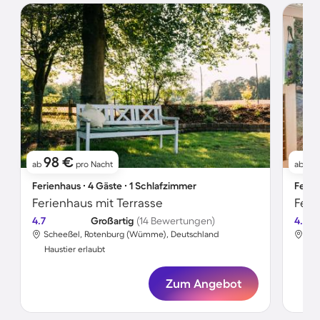
98 €
7
ab
pro Nacht
ab
Ferienhaus ∙ 4 Gäste ∙ 1 Schlafzimmer
Ferie
Ferienhaus mit Terrasse
4.7
Großartig
(14 Bewertungen)
4.8
Scheeßel, Rotenburg (Wümme), Deutschland
Sch
Haustier erlaubt
Hau
Zum Angebot