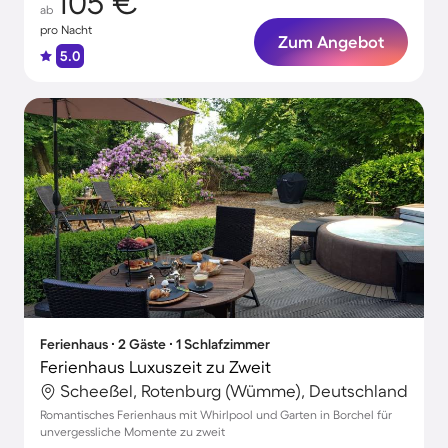
105 €
ab
pro Nacht
Zum Angebot
5.0
Ferienhaus ∙ 2 Gäste ∙ 1 Schlafzimmer
Ferienhaus Luxuszeit zu Zweit
Scheeßel, Rotenburg (Wümme), Deutschland
Romantisches Ferienhaus mit Whirlpool und Garten in Borchel für
unvergessliche Momente zu zweit