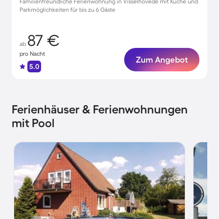
Familienfreundliche Ferienwohnung in Visselhövede mit Küche und
Parkmöglichkeiten für bis zu 6 Gäste
87 €
ab
pro Nacht
Zum Angebot
5.0
Ferienhäuser & Ferienwohnungen
mit Pool