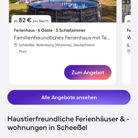
82 €
8
ab
pro Nacht
ab
Ferienhaus ∙ 6 Gäste ∙ 3 Schlafzimmer
Ferie
Familienfreundliches Ferienhaus mit Terrasse, Pool und Garten
Wohn
Scheeßel, Rotenburg (Wümme), Deutschland
5.0
Sch
Pool
Poo
Zum Angebot
Alle Angebote ansehen
Haustierfreundliche Ferienhäuser & -
wohnungen in Scheeßel