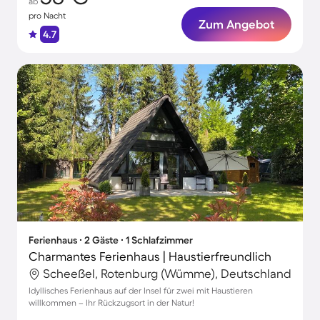
ab
pro Nacht
Zum Angebot
4.7
Ferienhaus ∙ 2 Gäste ∙ 1 Schlafzimmer
Charmantes Ferienhaus | Haustierfreundlich
Scheeßel, Rotenburg (Wümme), Deutschland
Idyllisches Ferienhaus auf der Insel für zwei mit Haustieren
willkommen – Ihr Rückzugsort in der Natur!