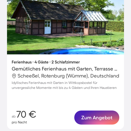
Ferienhaus ∙ 4 Gäste ∙ 2 Schlafzimmer
Gemütliches Ferienhaus mit Garten, Terrasse und Grill | Haustiere sind willkommen
Scheeßel, Rotenburg (Wümme), Deutschland
Idyllisches Ferienhaus mit Garten in Wittkopsbostel für
unvergessliche Momente mit bis zu 4 Gästen und Ihren Haustieren
70 €
ab
Zum Angebot
pro Nacht