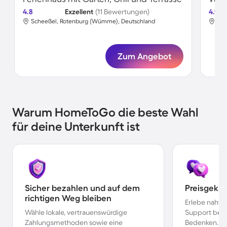
4.8
Exzellent
(11 Bewertungen)
4.9
Scheeßel, Rotenburg (Wümme), Deutschland
Sch
Zum Angebot
Warum HomeToGo die beste Wahl
für deine Unterkunft ist
Sicher bezahlen und auf dem
Preisgekr
richtigen Weg bleiben
Erlebe nahtl
Wähle lokale, vertrauenswürdige
Support bei 
Zahlungsmethoden sowie eine
Bedenken.