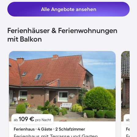
Alle Angebote ansehen
Ferienhäuser & Ferienwohnungen
mit Balkon
109 €
16
ab
pro Nacht
ab
Ferienhaus ∙ 4 Gäste ∙ 2 Schlafzimmer
Ferie
Ferienhaus mit Terrasse und Garten