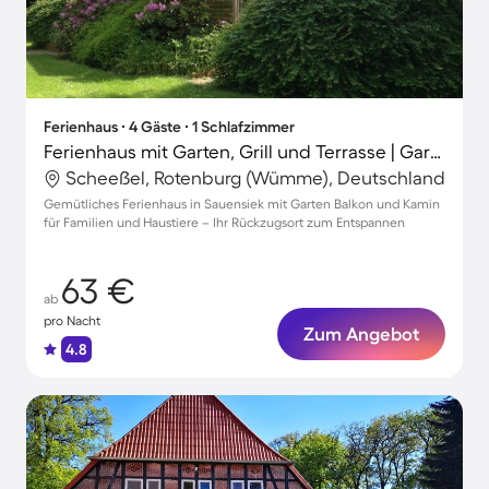
Ferienhaus ∙ 4 Gäste ∙ 1 Schlafzimmer
Ferienhaus mit Garten, Grill und Terrasse | Gartenblick
Scheeßel, Rotenburg (Wümme), Deutschland
Gemütliches Ferienhaus in Sauensiek mit Garten Balkon und Kamin
für Familien und Haustiere – Ihr Rückzugsort zum Entspannen
63 €
ab
pro Nacht
Zum Angebot
4.8