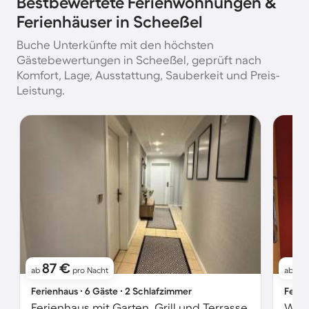
Bestbewertete Ferienwohnungen &
Ferienhäuser in Scheeßel
Buche Unterkünfte mit den höchsten
Gästebewertungen in Scheeßel, geprüft nach
Komfort, Lage, Ausstattung, Sauberkeit und Preis-
Leistung.
87 €
6
ab
pro Nacht
ab
Ferienhaus ∙ 6 Gäste ∙ 2 Schlafzimmer
Ferie
Ferienhaus mit Garten, Grill und Terrasse
Wohn