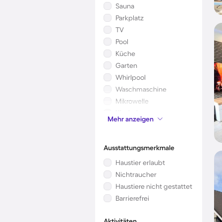
Sauna
Parkplatz
TV
Pool
Küche
Garten
Whirlpool
Waschmaschine
Mikrowelle
Kinderbett
Mehr anzeigen
Klimaanlage
Ausstattungsmerkmale
Haustier erlaubt
Nichtraucher
Haustiere nicht gestattet
Barrierefrei
Aktivitäten