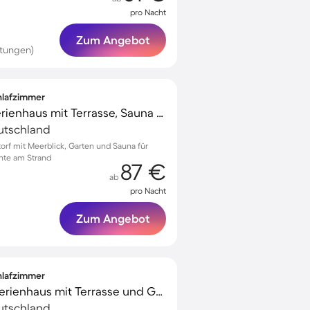
pro Nacht
Zum Angebot
rtungen)
chlafzimmer
Kinderfreundliches Ferienhaus mit Terrasse, Sauna und Garten | Meerblick | Neben dem Strand
utschland
torf mit Meerblick, Garten und Sauna für
nte am Strand
87 €
ab
pro Nacht
Zum Angebot
chlafzimmer
Familienorientiertes Ferienhaus mit Terrasse und Garten | Naturblick | Neben dem Strand | Haustiere erlaubt
utschland