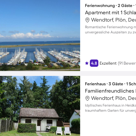
Ferienwohnung ∙ 2 Gäste ∙
Apartment mit 1 Schl
Wendtorf, Plön, De
Romantische Ferienwohnung mi
unvergessliche Auszeiten zu z
4.8
Exzellent
(91 Bewe
Ferienhaus ∙ 3 Gäste ∙ 1 Sc
Wendtorf, Plön, De
Idyllisches Ferienhaus in Heidk
traumhaftem Garten für unver