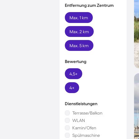
Entfernung zum Zentrum
Max. 1 km
Max. 2 km
Max. 5 km
Bewertung
4,5+
4+
Dienstleistungen
Terrasse/Balkon
WLAN
Kamin/Ofen
Spülmaschine