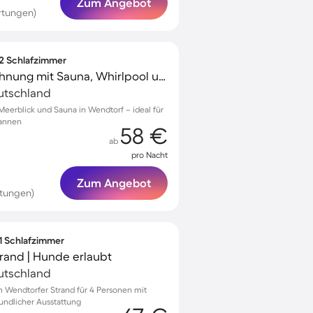
Zum Angebot
rtungen)
 2 Schlafzimmer
Gemütliche Ferienwohnung mit Sauna, Whirlpool und Terrasse | Wasserblick
utschland
eerblick und Sauna in Wendtorf – ideal für
pannen
58 €
ab
pro Nacht
Zum Angebot
rtungen)
 1 Schlafzimmer
rand | Hunde erlaubt
utschland
Wendtorfer Strand für 4 Personen mit
undlicher Ausstattung