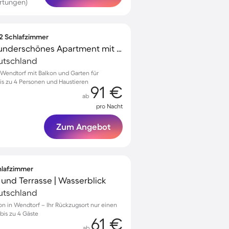
rtungen)
 2 Schlafzimmer
Voll ausgestattetes wunderschönes Apartment mit Terrasse, Garten und Grill | Gartenblick | Haustiere erlaubt
utschland
Wendtorf mit Balkon und Garten für
s zu 4 Personen und Haustieren
91 €
ab
pro Nacht
Zum Angebot
chlafzimmer
und Terrasse | Wasserblick
utschland
n in Wendtorf – Ihr Rückzugsort nur einen
 bis zu 4 Gäste
61 €
ab