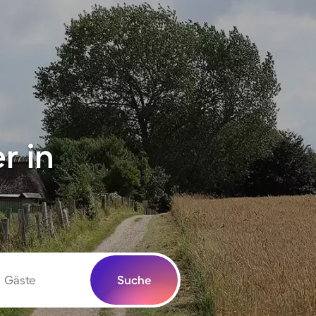
r in
Gäste
Suche