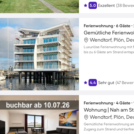
5.0
Exzellent
(38 Bewe
Ferienwohnung ∙ 6 Gäste ∙
Wendtorf, Plön, De
Luxuriöse Ferienwohnung mit M
bis zu 6 Gäste am Strand ents
4.4
Sehr gut
(47 Bewe
Ferienwohnung ∙ 4 Gäste ∙
Wohnung | Nah am St
Wendtorf, Plön, De
Gemütliche Ferienwohnung am 
Zugang zum Strand und tierfre