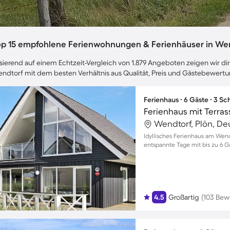
op 15 empfohlene Ferienwohnungen & Ferienhäuser in We
sierend auf einem Echtzeit-Vergleich von 1.879 Angeboten zeigen wir dir
ndtorf mit dem besten Verhältnis aus Qualität, Preis und Gästebewert
Ferienhaus ∙ 6 Gäste ∙ 3 S
Wendtorf, Plön, De
Idyllisches Ferienhaus am Wend
entspannte Tage mit bis zu 6 G
4.5
Großartig
(103 Bew