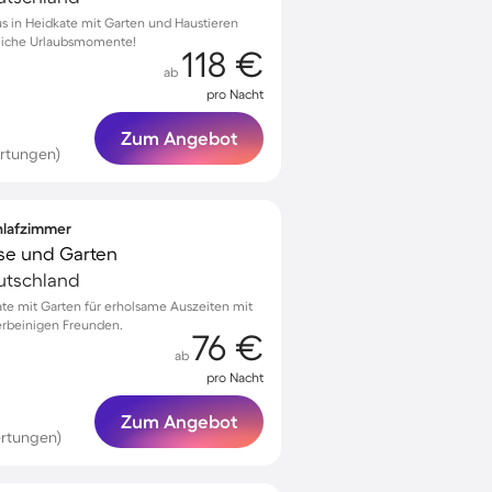
s in Heidkate mit Garten und Haustieren
ssliche Urlaubsmomente!
118 €
ab
pro Nacht
Zum Angebot
rtungen)
chlafzimmer
sse und Garten
utschland
kate mit Garten für erholsame Auszeiten mit
ierbeinigen Freunden.
76 €
ab
pro Nacht
Zum Angebot
rtungen)