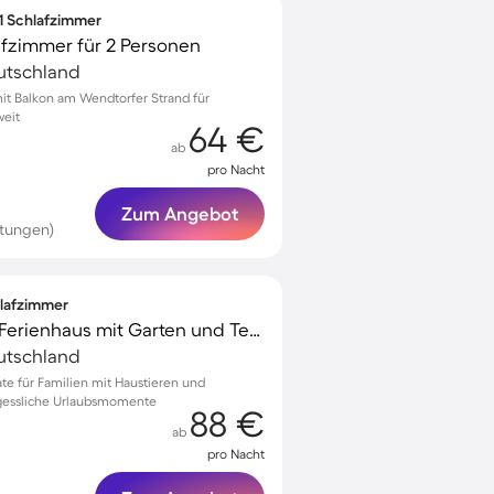
 1 Schlafzimmer
afzimmer für 2 Personen
utschland
t Balkon am Wendtorfer Strand für
weit
64 €
ab
pro Nacht
Zum Angebot
rtungen)
hlafzimmer
Familienfreundliches Ferienhaus mit Garten und Terrasse | Nah am Strand | Haustiere sind willkommen
utschland
ate für Familien mit Haustieren und
gessliche Urlaubsmomente
88 €
ab
pro Nacht