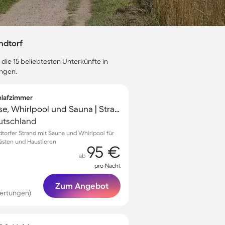
ndtorf
 die 15 beliebtesten Unterkünfte in
ungen.
chlafzimmer
Ferienhaus mit Terrasse, Whirlpool und Sauna | Strand in der Nähe
utschland
torfer Strand mit Sauna und Whirlpool für
ästen und Haustieren
95 €
ab
pro Nacht
Zum Angebot
ertungen)