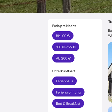
T
Preis pro Nacht
Ba
We
Bis 100 €
100 € - 199 €
Ab 200 €
Unterkunftsart
Ferienhaus
Ferienwohnung
Bed & Breakfast