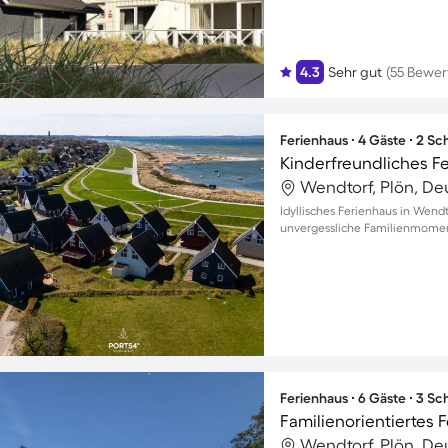
4.3
Sehr gut
(55 Bewe
Ferienhaus ∙ 4 Gäste ∙ 2 S
Wendtorf, Plön, De
Idyllisches Ferienhaus in Wend
unvergessliche Familienmome
Ferienhaus ∙ 6 Gäste ∙ 3 S
Wendtorf, Plön, De