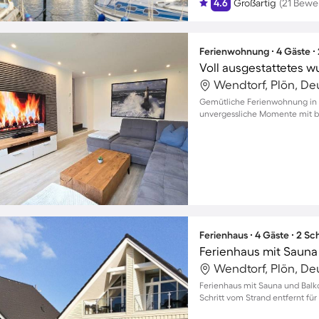
4.6
Großartig
(21 Bewe
Ferienwohnung ∙ 4 Gäste ∙
Wendtorf, Plön, De
Gemütliche Ferienwohnung in 
unvergessliche Momente mit bi
Ferienhaus ∙ 4 Gäste ∙ 2 S
Ferienhaus mit Sauna 
Wendtorf, Plön, De
Ferienhaus mit Sauna und Balko
Schritt vom Strand entfernt für