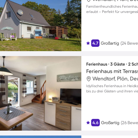
Familienfreundliches Ferienhau
erlaubt – Perfekt für unverge
4.7
Großartig
(24 Bewe
Ferienhaus ∙ 3 Gäste ∙ 2 S
Ferienhaus mit Terra
Wendtorf, Plön, De
Idyllisches Ferienhaus in Heid
bis zu drei Gästen und ihren v
4.6
Großartig
(26 Bewe