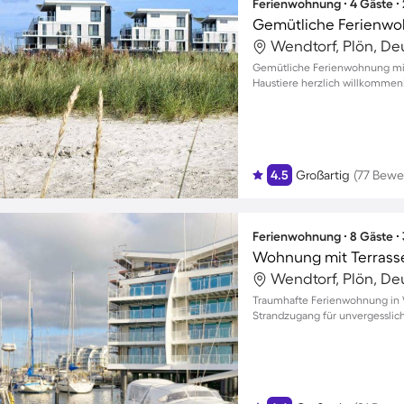
Ferienwohnung ∙ 4 Gäste ∙
Wendtorf, Plön, De
Gemütliche Ferienwohnung mit 
Haustiere herzlich willkommen
4.5
Großartig
(77 Bewe
Ferienwohnung ∙ 8 Gäste ∙
Wendtorf, Plön, De
Traumhafte Ferienwohnung in 
Strandzugang für unvergessli