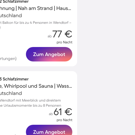
 2 Schlafzimmer
Gemütliche Ferienwohnung | Nah am Strand | Haustierfreundlich
utschland
Balkon für bis zu 4 Personen in Wendtorf –
!
77 €
ab
pro Nacht
Zum Angebot
rtungen)
 3 Schlafzimmer
Wohnung mit Terrasse, Whirlpool und Sauna | Wasserblick
utschland
Wendtorf mit Meerblick und direktem
che Urlaubsmomente bis zu 8 Personen
61 €
ab
pro Nacht
Zum Angebot