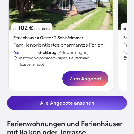
102 €
5
ab
pro Nacht
ab
Ferienhaus ∙ 4 Gäste ∙ 2 Schlafzimmer
Ferie
Familienorientiertes charmantes Ferienhaus mit Terrasse | Haustiere erlaubt
4.6
Großartig
(9 Bewertungen)
4.4
Wustrow, Vorpommern-Rügen, Deutschland
Wus
Haustier erlaubt
Hau
Zum Angebot
Alle Angebote ansehen
Ferienwohnungen und Ferienhäuser
mit Balkon oder Terrasse