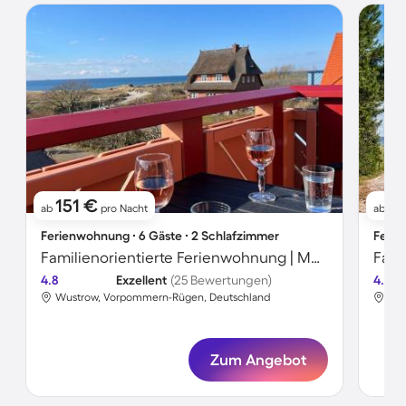
151 €
6
ab
pro Nacht
ab
Ferienwohnung ∙ 6 Gäste ∙ 2 Schlafzimmer
Ferie
Familienorientierte Ferienwohnung | Meerblick | Neben dem Strand
4.8
Exzellent
(25 Bewertungen)
4.4
Wustrow, Vorpommern-Rügen, Deutschland
Wus
Zum Angebot