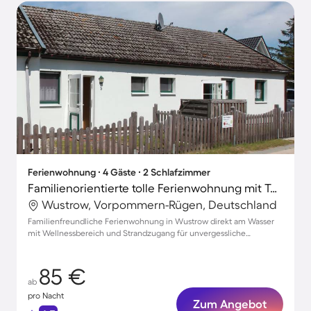
Ferienwohnung ∙ 4 Gäste ∙ 2 Schlafzimmer
Familienorientierte tolle Ferienwohnung mit Terrasse | Neben dem Strand | Hunde erlaubt
Wustrow, Vorpommern-Rügen, Deutschland
Familienfreundliche Ferienwohnung in Wustrow direkt am Wasser
mit Wellnessbereich und Strandzugang für unvergessliche
Erlebnisse
85 €
ab
pro Nacht
Zum Angebot