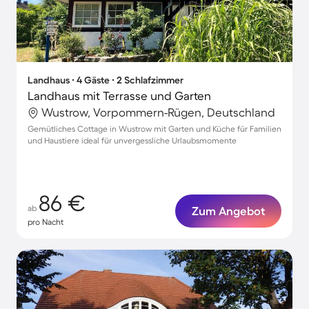
Landhaus ∙ 4 Gäste ∙ 2 Schlafzimmer
Landhaus mit Terrasse und Garten
Wustrow, Vorpommern-Rügen, Deutschland
Gemütliches Cottage in Wustrow mit Garten und Küche für Familien
und Haustiere ideal für unvergessliche Urlaubsmomente
86 €
ab
Zum Angebot
pro Nacht