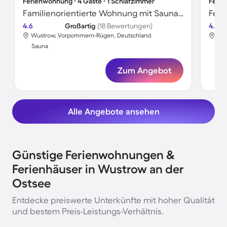
Ferienwohnung ∙ 4 Gäste ∙ 1 Schlafzimmer
Ferie
Familienorientierte Wohnung mit Sauna und Terrasse | Nah am Strand
Feri
4.6
Großartig
(18 Bewertungen)
4.7
Wustrow, Vorpommern-Rügen, Deutschland
Wus
Sauna
Sa
Zum Angebot
Alle Angebote ansehen
Günstige Ferienwohnungen &
Ferienhäuser in Wustrow an der
Ostsee
Entdecke preiswerte Unterkünfte mit hoher Qualität
und bestem Preis-Leistungs-Verhältnis.