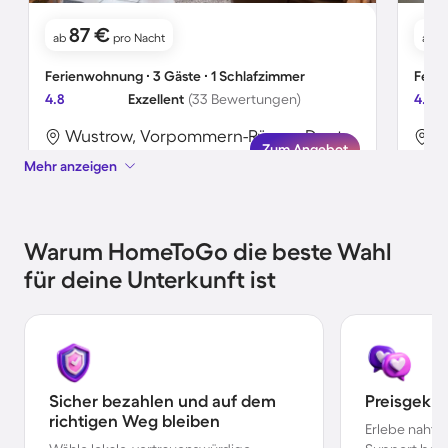
87 €
ab
pro Nacht
ab
Ferienwohnung ∙ 3 Gäste ∙ 1 Schlafzimmer
Ferie
4.8
Exzellent
(33 Bewertungen)
4.7
Wustrow, Vorpommern-Rügen, Deutschland
Zum Angebot
Mehr anzeigen
Warum HomeToGo die beste Wahl
für deine Unterkunft ist
Sicher bezahlen und auf dem
Preisgekr
richtigen Weg bleiben
Erlebe nahtl