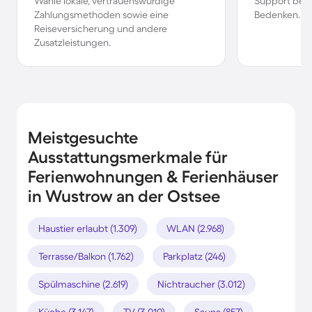
Wähle lokale, vertrauenswürdige
Support bei 
Zahlungsmethoden sowie eine
Bedenken.
Reiseversicherung und andere
Zusatzleistungen.
Meistgesuchte
Ausstattungsmerkmale für
Ferienwohnungen & Ferienhäuser
in Wustrow an der Ostsee
Haustier erlaubt (1.309)
WLAN (2.968)
Terrasse/Balkon (1.762)
Parkplatz (246)
Spülmaschine (2.619)
Nichtraucher (3.012)
Küche (3.147)
TV (3.010)
Sauna (857)