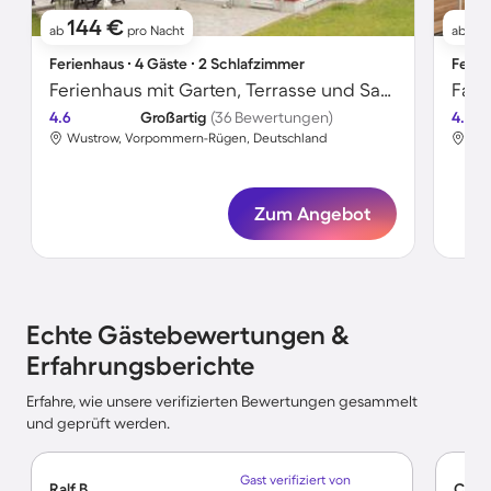
144 €
1
ab
pro Nacht
ab
Ferienhaus ∙ 4 Gäste ∙ 2 Schlafzimmer
Ferie
Ferienhaus mit Garten, Terrasse und Sauna
4.6
Großartig
(36 Bewertungen)
4.5
Wustrow, Vorpommern-Rügen, Deutschland
Wus
Zum Angebot
Echte Gästebewertungen &
Erfahrungsberichte
Erfahre, wie unsere verifizierten Bewertungen gesammelt
und geprüft werden.
Gast verifiziert von
Ralf B.
Corrn