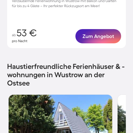
Verzaubernde Ferienwohnung in Wustrow mit Balkon und Garten
für bis zu 4 Gäste – Ihr perfekter Rückzugsort am Meer!
53 €
ab
Zum Angebot
pro Nacht
Haustierfreundliche Ferienhäuser & -
wohnungen in Wustrow an der
Ostsee