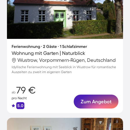
Ferienwohnung ∙ 2 Gäste ∙ 1 Schlafzimmer
Wohnung mit Garten | Naturblick
Wustrow, Vorpommern-Rügen, Deutschland
Idyllische Ferienwohnung mit Seeblick in Wustrow für romantische
Auszeiten zu zweit im eigenen Garten
79 €
ab
pro Nacht
Zum Angebot
5.0