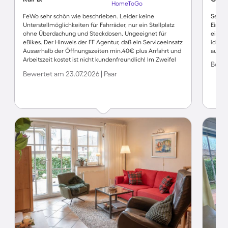
HomeToGo
FeWo sehr schön wie beschrieben. Leider keine
Sehr 
Unterstellmöglichkeiten für Fahrräder, nur ein Stellplatz
Einkau
ohne Überdachung und Steckdosen. Ungeeignet für
eine 
eBikes. Der Hinweis der FF Agentur, daß ein Serviceeinsatz
ich d
Ausserhalb der Öffnungszeiten min.40€ plus Anfahrt und
ausges
Arbeitszeit kostet ist nicht kundenfreundlich! Im Zweifel
Bewer
ensteht ein hoher Schaden (Wasseraustritt,
Bewertet am 23.07.2026 | Paar
Rohrverstopfung) weil man die Öffnungszeiten abwartet.
Hatte ich in dieser Form noch nie gesehen