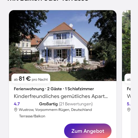
81 €
7
ab
pro Nacht
ab
Ferienwohnung ∙ 2 Gäste ∙ 1 Schlafzimmer
Ferie
Kinderfreundliches gemütliches Apartment
Wohn
4.7
Großartig
(21 Bewertungen)
5.0
Wustrow, Vorpommern-Rügen, Deutschland
Wus
Terrasse/Balkon
Ter
Zum Angebot