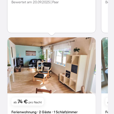
Bewertet am 20.09.2025 | Paar
Bewer
74 €
ab
pro Nacht
ab
Ferienwohnung ∙ 2 Gäste ∙ 1 Schlafzimmer
Ferie