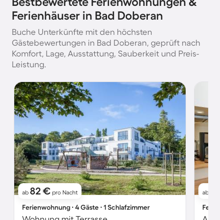
Bestbewertete Ferienwohnungen &
Ferienhäuser in Bad Doberan
Buche Unterkünfte mit den höchsten
Gästebewertungen in Bad Doberan, geprüft nach
Komfort, Lage, Ausstattung, Sauberkeit und Preis-
Leistung.
82 €
8
ab
pro Nacht
ab
Ferienwohnung ∙ 4 Gäste ∙ 1 Schlafzimmer
Ferie
Wohnung mit Terrasse
Apar