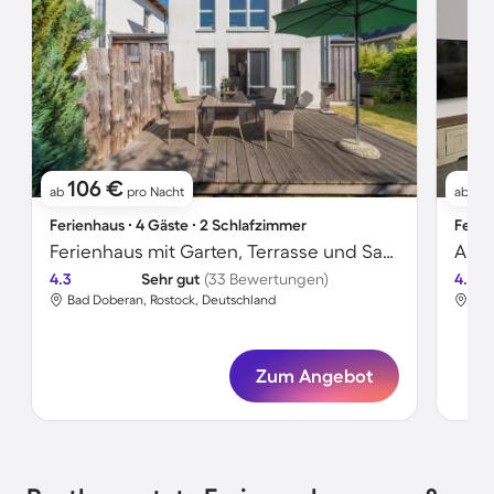
106 €
1
ab
pro Nacht
ab
Ferienhaus ∙ 4 Gäste ∙ 2 Schlafzimmer
Ferie
Ferienhaus mit Garten, Terrasse und Sauna | Gartenblick
Apar
4.3
Sehr gut
(33 Bewertungen)
4.7
Bad Doberan, Rostock, Deutschland
Bad
Zum Angebot