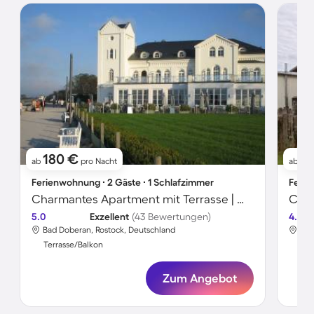
180 €
11
ab
pro Nacht
ab
Ferienwohnung ∙ 2 Gäste ∙ 1 Schlafzimmer
Ferie
Charmantes Apartment mit Terrasse | Meerblick | Nah am Strand
5.0
Exzellent
(43 Bewertungen)
4.5
Bad Doberan, Rostock, Deutschland
Bad
Terrasse/Balkon
Ter
Zum Angebot