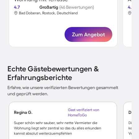
4.7
Großartig
(46 Bewertungen)
4.5
Bad Doberan, Rostock, Deutschland
Bad
Zum Angebot
Echte Gästebewertungen &
Erfahrungsberichte
Erfahre, wie unsere verifizierten Bewertungen gesammelt
und geprüft werden.
Gast verifiziert von
Regina G.
Dörte
HomeToGo
Super schön sehr sauber, sehr nette Vermieter die
Die W
Wohnung liegt sehr zentral so das du alles erkunden
kein W
kannst absolut weiterzuempfehlen
Verst