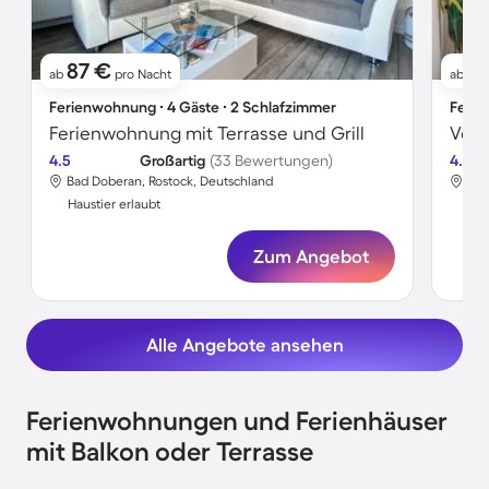
87 €
5
ab
pro Nacht
ab
Ferienwohnung ∙ 4 Gäste ∙ 2 Schlafzimmer
Ferie
Ferienwohnung mit Terrasse und Grill
4.5
Großartig
(33 Bewertungen)
4.5
Bad Doberan, Rostock, Deutschland
Bad
Haustier erlaubt
Hau
Zum Angebot
Alle Angebote ansehen
Ferienwohnungen und Ferienhäuser
mit Balkon oder Terrasse