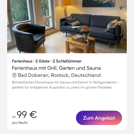
Ferienhaus ∙ 2 Gäste ∙ 2 Schlafzimmer
Ferienhaus mit Grill, Garten und Sauna
Bad Doberan, Rostock, Deutschland
Romantisches Ferienhaus mit Sauna und Kamin in Heiligendamm –
perfekt für entspannte Auszeiten zu zweit im grünen Paradies
99 €
ab
Zum Angebot
pro Nacht