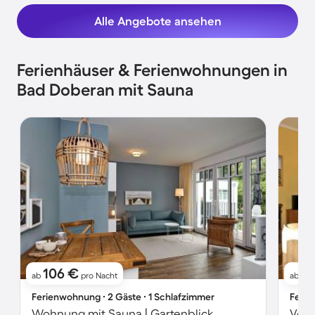
Alle Angebote ansehen
Ferienhäuser & Ferienwohnungen in
Bad Doberan mit Sauna
106 €
2
ab
pro Nacht
ab
Ferienwohnung ∙ 2 Gäste ∙ 1 Schlafzimmer
Ferie
Wohnung mit Sauna | Gartenblick