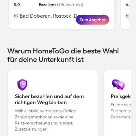
5.0
Exzellent
(1 Bewertung)
4.2
Bad Doberan, Rostock, Deutschland
B
Zum Angebot
Warum HomeToGo die beste Wahl
für deine Unterkunft ist
Sicher bezahlen und auf dem
Preisgekr
richtigen Weg bleiben
Erlebe nahtl
Wähle lokale, vertrauenswürdige
Support bei 
Zahlungsmethoden sowie eine
Bedenken.
Reiseversicherung und andere
Zusatzleistungen.