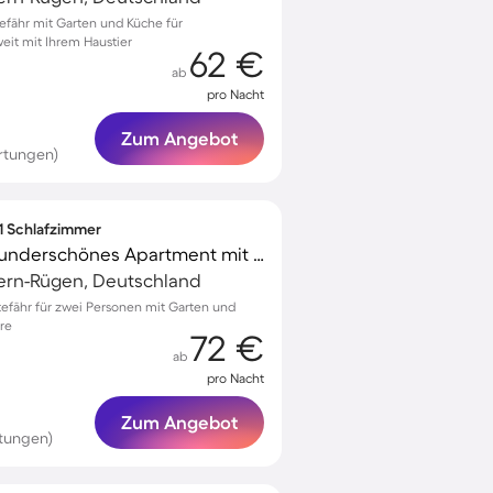
efähr mit Garten und Küche für
it mit Ihrem Haustier
62 €
ab
pro Nacht
Zum Angebot
rtungen)
 1 Schlafzimmer
Kinderfreundliches wunderschönes Apartment mit Grill und Garten
ern-Rügen, Deutschland
tefähr für zwei Personen mit Garten und
re
72 €
ab
pro Nacht
Zum Angebot
tungen)