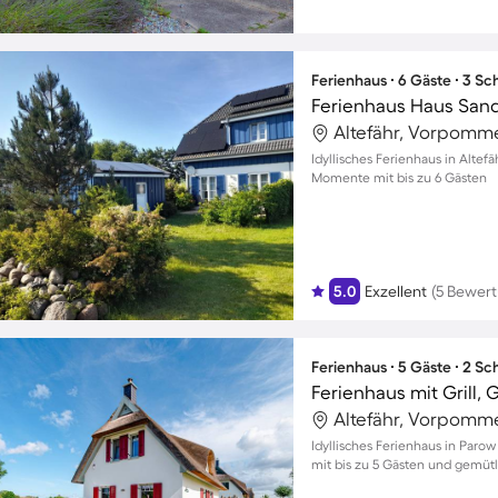
Ferienhaus ∙ 6 Gäste ∙ 3 S
Ferienhaus Haus San
Altefähr, Vorpomm
Idyllisches Ferienhaus in Altef
Momente mit bis zu 6 Gästen
5.0
Exzellent
(5 Bewer
Ferienhaus ∙ 5 Gäste ∙ 2 S
Ferienhaus mit Grill,
Altefähr, Vorpomm
Idyllisches Ferienhaus in Paro
mit bis zu 5 Gästen und gemüt