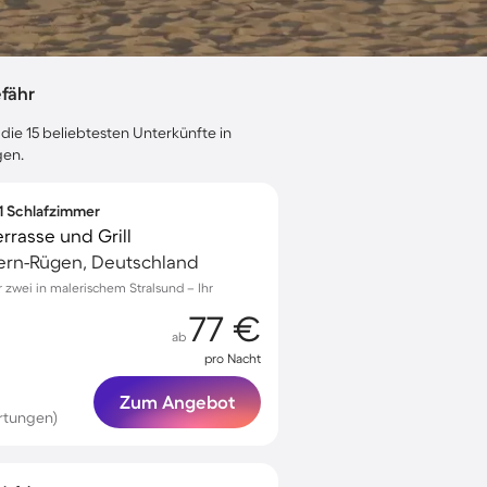
fähr
die 15 beliebtesten Unterkünfte in
gen.
 1 Schlafzimmer
rrasse und Grill
ern-Rügen, Deutschland
zwei in malerischem Stralsund – Ihr
77 €
ab
pro Nacht
Zum Angebot
rtungen)