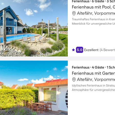
Ferienhaus ∙ 6 Gäste ∙ 3 S
Ferienhaus mit Pool, 
Altefähr, Vorpomm
Traumhaftes Ferienhaus in Kra
Meerblick für unvergessliche 
5.0
Exzellent
(4 Bewer
Ferienhaus ∙ 4 Gäste ∙ 1 Sc
Ferienhaus mit Garten
Altefähr, Vorpomm
Idyllisches Ferienhaus in Stral
Atmosphäre für unvergessliche