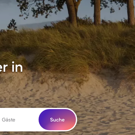
r in
Gäste
Suche