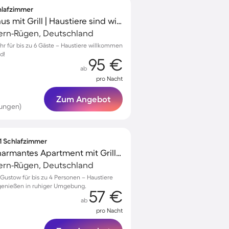
chlafzimmer
Gemütliches Ferienhaus mit Grill | Haustiere sind willkommen
ern-Rügen, Deutschland
hr für bis zu 6 Gäste – Haustiere willkommen
d!
95 €
ab
pro Nacht
Zum Angebot
tungen)
 1 Schlafzimmer
Kinderfreundliches charmantes Apartment mit Grill | Haustierfreundlich
ern-Rügen, Deutschland
ustow für bis zu 4 Personen – Haustiere
genießen in ruhiger Umgebung.
57 €
ab
pro Nacht