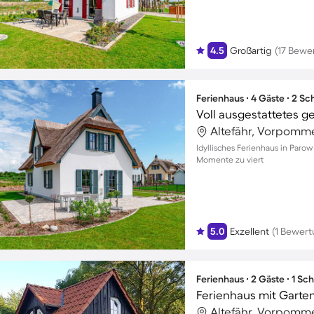
4.5
Großartig
(17 Bewe
Ferienhaus ∙ 4 Gäste ∙ 2 S
Altefähr, Vorpomm
Idyllisches Ferienhaus in Paro
Momente zu viert
5.0
Exzellent
(1 Bewert
Ferienhaus ∙ 2 Gäste ∙ 1 Sc
Ferienhaus mit Garten
Altefähr, Vorpomm