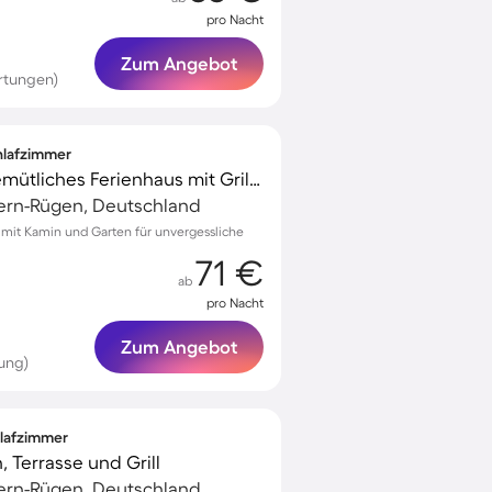
pro Nacht
Zum Angebot
rtungen)
chlafzimmer
Voll ausgestattetes gemütliches Ferienhaus mit Grill, Garten und Terrasse
ern-Rügen, Deutschland
w mit Kamin und Garten für unvergessliche
71 €
ab
pro Nacht
Zum Angebot
ung)
hlafzimmer
, Terrasse und Grill
ern-Rügen, Deutschland