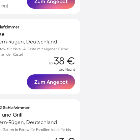
Zum Angebot
ung)
hlafzimmer
se
ern-Rügen, Deutschland
ow für bis zu 4 Gäste mit eigener Küche
 an der Küste!
38 €
ab
pro Nacht
Zum Angebot
 2 Schlafzimmer
und Grill
ern-Rügen, Deutschland
arten in Parow für Familien ideal für bis