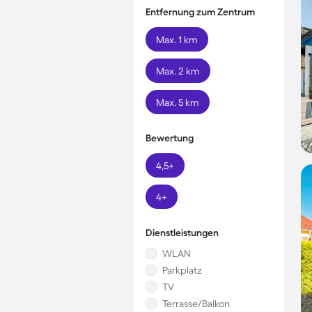
Entfernung zum Zentrum
Max. 1 km
Max. 2 km
Max. 5 km
Bewertung
4,5+
4+
Dienstleistungen
WLAN
Parkplatz
TV
Terrasse/Balkon