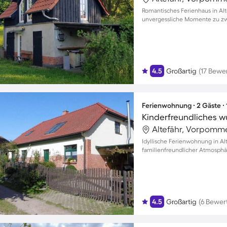
Romantisches Ferienhaus in Alt
unvergessliche Momente zu zwe
4.5
Großartig
(17 Bewe
Ferienwohnung ∙ 2 Gäste ∙
Altefähr, Vorpomm
Idyllische Ferienwohnung in Al
familienfreundlicher Atmosphä
4.5
Großartig
(6 Bewer