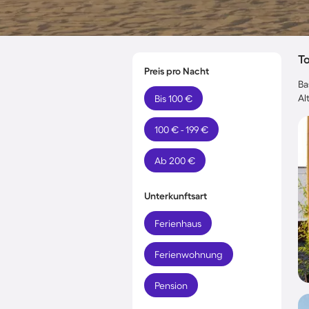
T
Preis pro Nacht
Ba
Al
Bis 100 €
100 € - 199 €
Ab 200 €
Unterkunftsart
Ferienhaus
Ferienwohnung
Pension