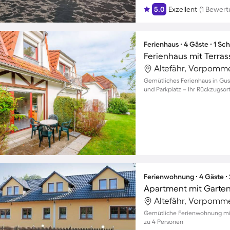
5.0
Exzellent
(1 Bewert
Ferienhaus ∙ 4 Gäste ∙ 1 Sc
Ferienhaus mit Terras
Altefähr, Vorpomm
Gemütliches Ferienhaus in Gust
und Parkplatz – Ihr Rückzugsort
Ferienwohnung ∙ 4 Gäste ∙
Apartment mit Garten 
Altefähr, Vorpomm
Gemütliche Ferienwohnung mit G
zu 4 Personen