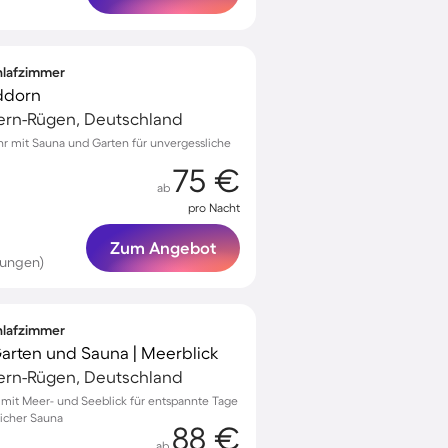
chlafzimmer
ddorn
ern-Rügen, Deutschland
ähr mit Sauna und Garten für unvergessliche
75 €
ab
pro Nacht
Zum Angebot
tungen)
chlafzimmer
 Garten und Sauna | Meerblick
ern-Rügen, Deutschland
w mit Meer- und Seeblick für entspannte Tage
licher Sauna
88 €
ab