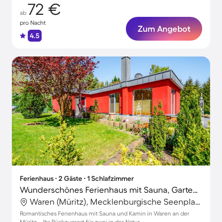
72 €
ab
pro Nacht
Zum Angebot
4.5
Ferienhaus ∙ 2 Gäste ∙ 1 Schlafzimmer
Wunderschönes Ferienhaus mit Sauna, Garten und Grill
Waren (Müritz), Mecklenburgische Seenplatte, Deutschland
Romantisches Ferienhaus mit Sauna und Kamin in Waren an der
Müritz – Ihr Rückzugsort für zwei in der Natur