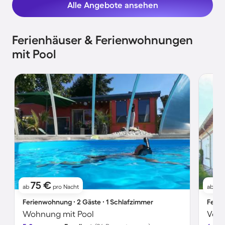
Alle Angebote ansehen
Ferienhäuser & Ferienwohnungen
mit Pool
75 €
71
ab
pro Nacht
ab
Ferienwohnung ∙ 2 Gäste ∙ 1 Schlafzimmer
Ferie
Wohnung mit Pool