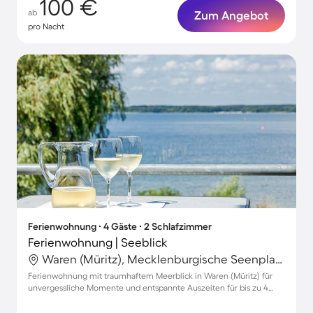
100 €
ab
Zum Angebot
pro Nacht
Ferienwohnung ∙ 4 Gäste ∙ 2 Schlafzimmer
Ferienwohnung | Seeblick
Waren (Müritz), Mecklenburgische Seenplatte, Deutschland
Ferienwohnung mit traumhaftem Meerblick in Waren (Müritz) für
unvergessliche Momente und entspannte Auszeiten für bis zu 4
Gäste