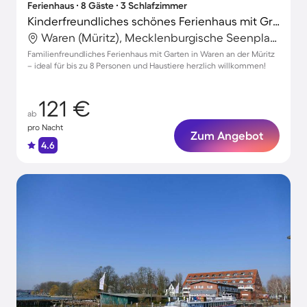
Ferienhaus ∙ 8 Gäste ∙ 3 Schlafzimmer
Kinderfreundliches schönes Ferienhaus mit Grill, Garten und Terrasse | Hunde erlaubt
Waren (Müritz), Mecklenburgische Seenplatte, Deutschland
Familienfreundliches Ferienhaus mit Garten in Waren an der Müritz
– ideal für bis zu 8 Personen und Haustiere herzlich willkommen!
121 €
ab
pro Nacht
Zum Angebot
4.6