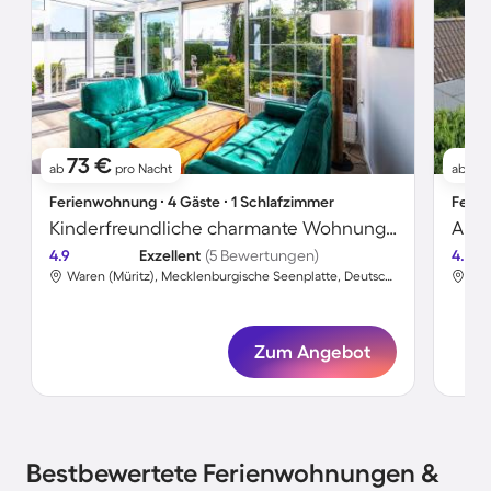
73 €
5
ab
pro Nacht
ab
Ferienwohnung ∙ 4 Gäste ∙ 1 Schlafzimmer
Ferie
Kinderfreundliche charmante Wohnung mit Terrasse, Sauna und Grill | Seeblick | Perfekt für die Arbeit von Zuhause
Apar
4.9
Exzellent
(5 Bewertungen)
4.4
Waren (Müritz), Mecklenburgische Seenplatte, Deutschland
Zum Angebot
Bestbewertete Ferienwohnungen &