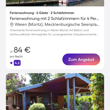
Ferienwohnung ∙ 4 Gäste ∙ 2 Schlafzimmer
Ferienwohnung mit 2 Schlafzimmern für 4 Personen
Waren (Müritz), Mecklenburgische Seenplatte, Deutschland
Charmante Ferienwohnung in Waren Müritz mit Balkon und
tierfreundlicher Atmosphäre für unvergessliche Urlaubsmomente
für bis zu 4 Gäste
84 €
ab
pro Nacht
Zum Angebot
4.2