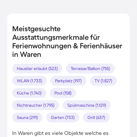
Meistgesuchte
Ausstattungsmerkmale für
Ferienwohnungen & Ferienhäuser
in Waren
Haustier erlaubt (523)
Terrasse/Balkon (755)
WLAN (1.733)
Parkplatz (197)
TV (1.827)
Küche (1.740)
Pool (158)
Nichtraucher (1.795)
Spülmaschine (1.129)
Sauna (291)
Garten (733)
Grill (637)
In Waren gibt es viele Objekte welche es