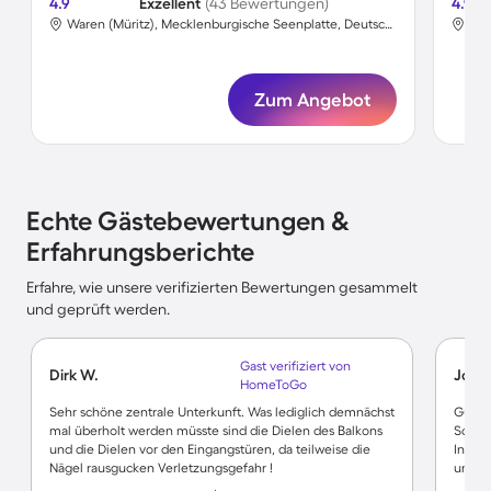
4.9
Exzellent
(43 Bewertungen)
4.9
Waren (Müritz), Mecklenburgische Seenplatte, Deutschland
Zum Angebot
Echte Gästebewertungen &
Erfahrungsberichte
Erfahre, wie unsere verifizierten Bewertungen gesammelt
und geprüft werden.
Gast verifiziert von
Dirk W.
Josef
HomeToGo
Sehr schöne zentrale Unterkunft. Was lediglich demnächst
Gut. N
mal überholt werden müsste sind die Dielen des Balkons
Schle
und die Dielen vor den Eingangstüren, da teilweise die
Insek
Nägel rausgucken Verletzungsgefahr !
und D