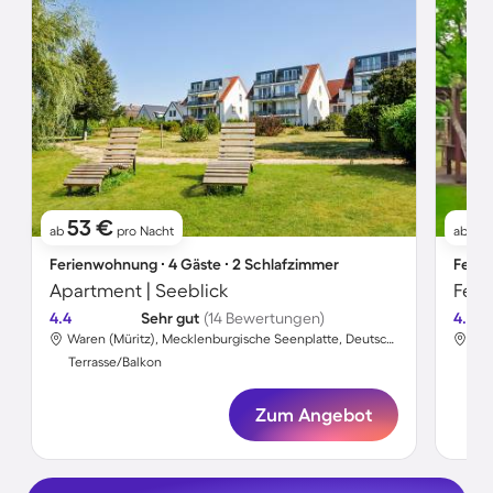
53 €
6
ab
pro Nacht
ab
Ferienwohnung ∙ 4 Gäste ∙ 2 Schlafzimmer
Ferie
Apartment | Seeblick
Feri
4.4
Sehr gut
(14 Bewertungen)
4.5
Waren (Müritz), Mecklenburgische Seenplatte, Deutschland
Terrasse/Balkon
Ter
Zum Angebot