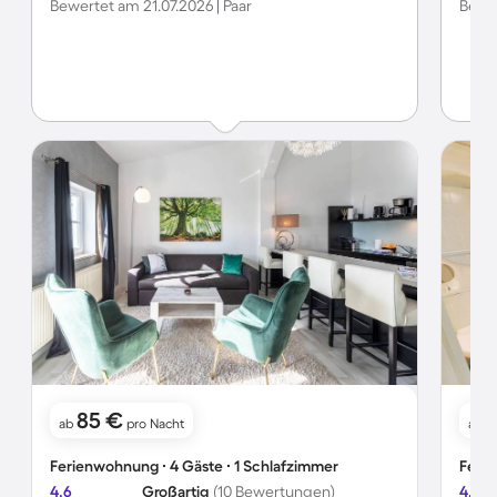
Bewertet am 21.07.2026 | Paar
Bewer
85 €
ab
pro Nacht
ab
Ferienwohnung ∙ 4 Gäste ∙ 1 Schlafzimmer
Ferie
4.6
Großartig
(10 Bewertungen)
4.6