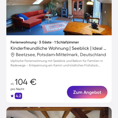
Ferienwohnung ∙ 3 Gäste ∙ 1 Schlafzimmer
Kinderfreundliche Wohnung | Seeblick | Ideal für Homeoffice
Beetzsee, Potsdam-Mittelmark, Deutschland
Idyllische Ferienwohnung mit Seeblick und Balkon für Familien in
Radewege – Entspannung am Kamin und köstliches Frühstück
inklusive
104 €
ab
pro Nacht
Zum Angebot
4.2