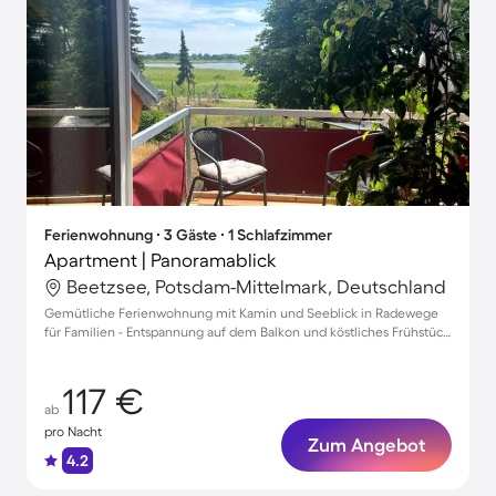
Ferienwohnung ∙ 3 Gäste ∙ 1 Schlafzimmer
Apartment | Panoramablick
Beetzsee, Potsdam-Mittelmark, Deutschland
Gemütliche Ferienwohnung mit Kamin und Seeblick in Radewege
für Familien - Entspannung auf dem Balkon und köstliches Frühstück
inklusive!
117 €
ab
pro Nacht
Zum Angebot
4.2