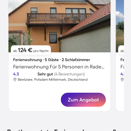
124 €
11
ab
pro Nacht
ab
Ferienwohnung ∙ 5 Gäste ∙ 2 Schlafzimmer
Ferie
Ferienwohnung Für 5 Personen in Radewege, Berlin
4.3
Sehr gut
(4 Bewertungen)
4.9
Beetzsee, Potsdam-Mittelmark, Deutschland
Bee
Zum Angebot