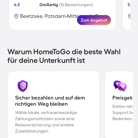
4.5
Großartig
(16 Bewertungen)
3.9
Beetzsee, Potsdam-Mittelmark, Deutschland
Zum Angebot
Warum HomeToGo die beste Wahl
für deine Unterkunft ist
Sicher bezahlen und auf dem
Preisgekr
richtigen Weg bleiben
Erlebe nahtl
Wähle lokale, vertrauenswürdige
Support bei 
Zahlungsmethoden sowie eine
Bedenken.
Reiseversicherung und andere
Zusatzleistungen.