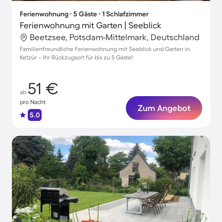
Ferienwohnung ∙ 5 Gäste ∙ 1 Schlafzimmer
Ferienwohnung mit Garten | Seeblick
Beetzsee, Potsdam-Mittelmark, Deutschland
Familienfreundliche Ferienwohnung mit Seeblick und Garten in
Ketzür – Ihr Rückzugsort für bis zu 5 Gäste!
51 €
ab
pro Nacht
Zum Angebot
5.0