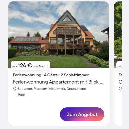
124 €
11
ab
pro Nacht
ab
Ferienwohnung ∙ 4 Gäste ∙ 2 Schlafzimmer
Ferie
Ferienwohnung Appartement mit Blick auf das Wasser
Beetzsee, Potsdam-Mittelmark, Deutschland
Bee
Pool
Poo
Zum Angebot