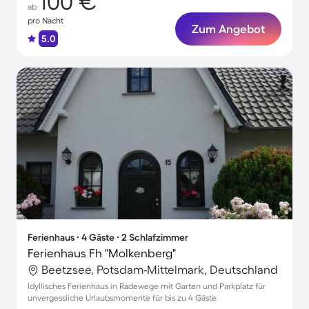
100 €
ab
pro Nacht
Zum Angebot
5.0
Ferienhaus ∙ 4 Gäste ∙ 2 Schlafzimmer
Ferienhaus Fh "Molkenberg"
Beetzsee, Potsdam-Mittelmark, Deutschland
Idyllisches Ferienhaus in Radewege mit Garten und Parkplatz für
unvergessliche Urlaubsmomente für bis zu 4 Gäste