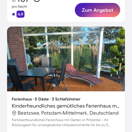
ab
pro Nacht
Zum Angebot
4.9
Ferienhaus ∙ 5 Gäste ∙ 3 Schlafzimmer
Kinderfreundliches gemütliches Ferienhaus mit Garten, Terrasse und Grill | Panoramablick | Perfekt für die Arbeit von Zuhause
Beetzsee, Potsdam-Mittelmark, Deutschland
Familienfreundliches Ferienhaus mit Garten in Pritzerbe – Ihr
Rückzugsort für unvergessliche Urlaubsmomente für bis zu 5
Personen