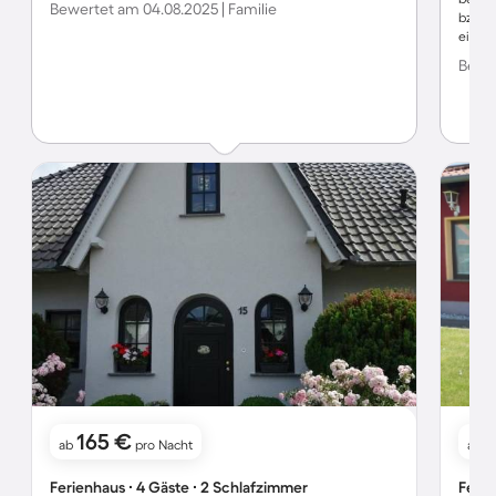
Bewertet am 04.08.2025 | Familie
bzw. 
einem
Bewer
165 €
1
ab
pro Nacht
ab
Ferienhaus ∙ 4 Gäste ∙ 2 Schlafzimmer
Ferie