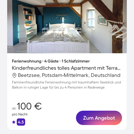
Ferienwohnung ∙ 4 Gäste ∙ 1 Schlafzimmer
Kinderfreundliches tolles Apartment mit Terrasse | Seeblick
Beetzsee, Potsdam-Mittelmark, Deutschland
Familienfreundliche Ferienwohnung mit traumhaftem Seeblick und
Balkon in ruhiger Lage für bis zu 4 Personen in Radewege
100 €
ab
pro Nacht
Zum Angebot
4.5