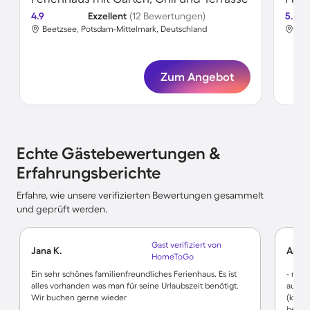
4.9
Exzellent
(12 Bewertungen)
5.0
Beetzsee, Potsdam-Mittelmark, Deutschland
Bee
Zum Angebot
Echte Gästebewertungen &
Erfahrungsberichte
Erfahre, wie unsere verifizierten Bewertungen gesammelt
und geprüft werden.
Gast verifiziert von
Jana K.
Andr
HomeToGo
Ein sehr schönes familienfreundliches Ferienhaus. Es ist
- man 
alles vorhanden was man für seine Urlaubszeit benötigt.
ausrei
Wir buchen gerne wieder
(kinde
bei sc