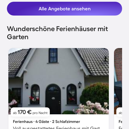
Alle Angebote ansehen
Wunderschöne Ferienhäuser mit
Garten
170 €
2
ab
pro Nacht
ab
Ferienhaus ∙ 4 Gäste ∙ 2 Schlafzimmer
Ferie
Voll ausgestattetes Ferienhaus mit Garten, Grill und Terrasse | Stadtblick