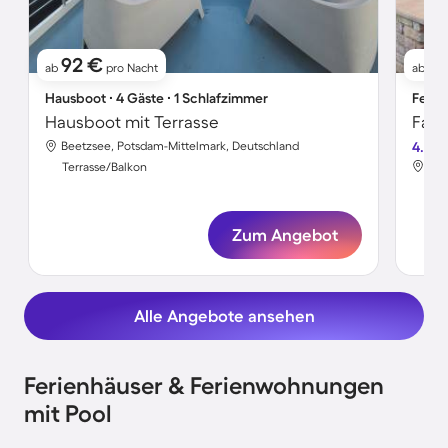
92 €
1
ab
pro Nacht
ab
Hausboot ∙ 4 Gäste ∙ 1 Schlafzimmer
Ferie
Hausboot mit Terrasse
Beetzsee, Potsdam-Mittelmark, Deutschland
4.5
Bee
Terrasse/Balkon
Ter
Zum Angebot
Alle Angebote ansehen
Ferienhäuser & Ferienwohnungen
mit Pool