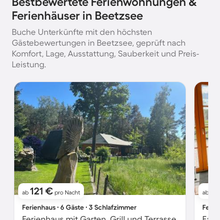
Bestbewertete Ferienwohnungen &
Ferienhäuser in Beetzsee
Buche Unterkünfte mit den höchsten
Gästebewertungen in Beetzsee, geprüft nach
Komfort, Lage, Ausstattung, Sauberkeit und Preis-
Leistung.
121 €
2
ab
pro Nacht
ab
Ferienhaus ∙ 6 Gäste ∙ 3 Schlafzimmer
Ferie
Ferienhaus mit Garten, Grill und Terrasse