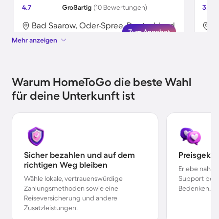
4.7
Großartig
(10 Bewertungen)
3.7
Bad Saarow, Oder-Spree, Deutschland
B
Zum Angebot
Mehr anzeigen
Warum HomeToGo die beste Wahl
für deine Unterkunft ist
Sicher bezahlen und auf dem
Preisgekr
richtigen Weg bleiben
Erlebe nahtl
Wähle lokale, vertrauenswürdige
Support bei 
Zahlungsmethoden sowie eine
Bedenken.
Reiseversicherung und andere
Zusatzleistungen.