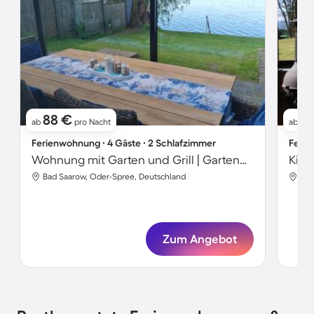
88 €
71
ab
pro Nacht
ab
Ferienwohnung ∙ 4 Gäste ∙ 2 Schlafzimmer
Ferie
Wohnung mit Garten und Grill | Gartenblick
Bad Saarow, Oder-Spree, Deutschland
Bad
Zum Angebot