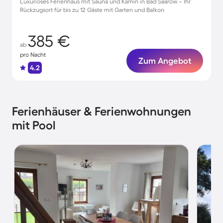
Luxuriöses Ferienhaus mit Sauna und Kamin in Bad Saarow – Ihr
Rückzugsort für bis zu 12 Gäste mit Garten und Balkon
385 €
ab
pro Nacht
Zum Angebot
4.2
Ferienhäuser & Ferienwohnungen
mit Pool