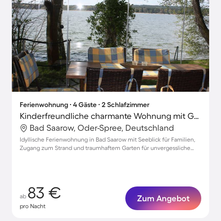
Ferienwohnung ∙ 4 Gäste ∙ 2 Schlafzimmer
Kinderfreundliche charmante Wohnung mit Grill und Garten | Naturblick
Bad Saarow, Oder-Spree, Deutschland
Idyllische Ferienwohnung in Bad Saarow mit Seeblick für Familien,
Zugang zum Strand und traumhaftem Garten für unvergessliche
Momente
83 €
ab
Zum Angebot
pro Nacht