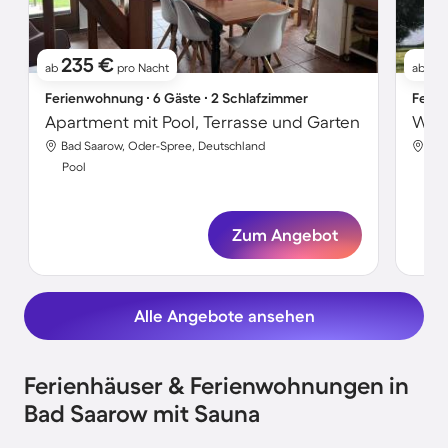
235 €
17
ab
pro Nacht
ab
Ferienwohnung ∙ 6 Gäste ∙ 2 Schlafzimmer
Ferie
Apartment mit Pool, Terrasse und Garten
Wohn
Bad Saarow, Oder-Spree, Deutschland
Bad
Pool
Poo
Zum Angebot
Alle Angebote ansehen
Ferienhäuser & Ferienwohnungen in
Bad Saarow mit Sauna