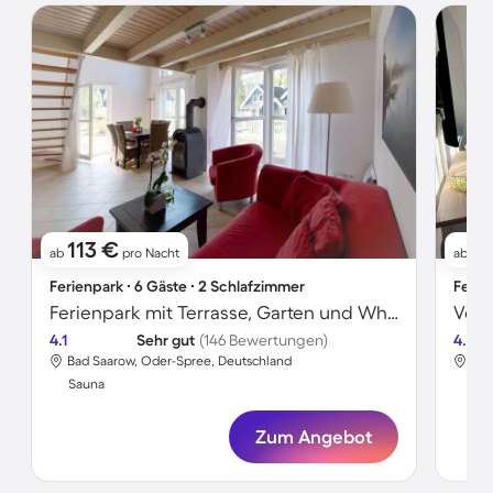
113 €
1
ab
pro Nacht
ab
Ferienpark ∙ 6 Gäste ∙ 2 Schlafzimmer
Ferie
Ferienpark mit Terrasse, Garten und Whirlpool | Seeblick
4.1
Sehr gut
(146 Bewertungen)
4.5
Bad Saarow, Oder-Spree, Deutschland
Bad
Sauna
Sa
Zum Angebot