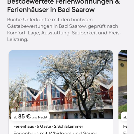
Bestbewertete Ferienwohnungen &
Ferienhäuser in Bad Saarow
Buche Unterkünfte mit den höchsten
Gästebewertungen in Bad Saarow, geprüft nach
Komfort, Lage, Ausstattung, Sauberkeit und Preis-
Leistung.
85 €
6
ab
pro Nacht
ab
Ferienhaus ∙ 6 Gäste ∙ 2 Schlafzimmer
Ferie
Ferienhaus mit Whirlpool und Sauna
Feri