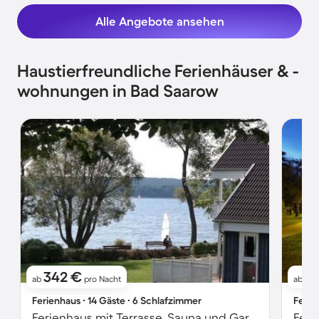
Alle Angebote ansehen
Haustierfreundliche Ferienhäuser & -
wohnungen in Bad Saarow
342 €
12
ab
pro Nacht
ab
Ferienhaus ∙ 14 Gäste ∙ 6 Schlafzimmer
Ferie
Ferienhaus mit Terrasse, Sauna und Garten | Seeblick