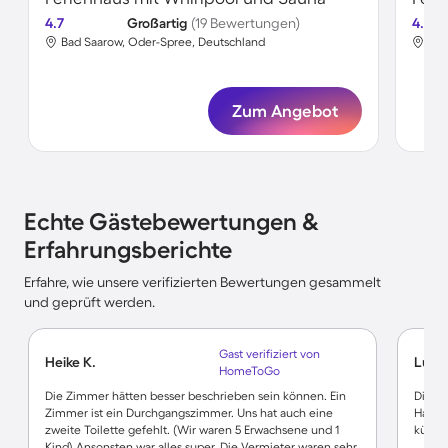
4.7
Großartig
(19 Bewertungen)
4.5
Bad Saarow, Oder-Spree, Deutschland
Bad
Zum Angebot
Echte Gästebewertungen &
Erfahrungsberichte
Erfahre, wie unsere verifizierten Bewertungen gesammelt
und geprüft werden.
Gast verifiziert von
Heike K.
Lucas
HomeToGo
Die Zimmer hätten besser beschrieben sein können. Ein
Die Un
Zimmer ist ein Durchgangszimmer. Uns hat auch eine
Haus 
zweite Toilette gefehlt. (Wir waren 5 Erwachsene und 1
kühl w
Kind) Ansonsten war alles super. Die Vermieter waren sehr