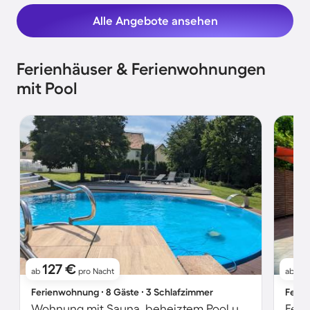
Alle Angebote ansehen
Ferienhäuser & Ferienwohnungen
mit Pool
127 €
17
ab
pro Nacht
ab
Ferienwohnung ∙ 8 Gäste ∙ 3 Schlafzimmer
Ferie
Wohnung mit Sauna, beheiztem Pool und Terrasse | Gartenblick
Feri