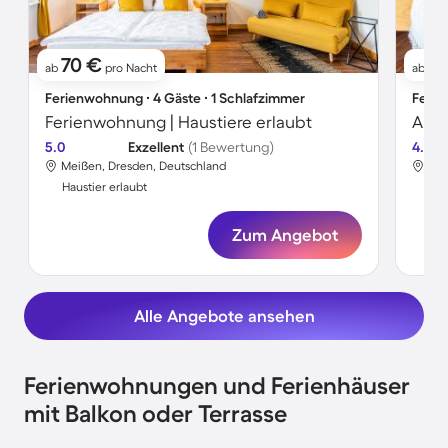
70 €
6
ab
pro Nacht
ab
Ferienwohnung ∙ 4 Gäste ∙ 1 Schlafzimmer
Ferie
Ferienwohnung | Haustiere erlaubt
Apar
5.0
Exzellent
(1 Bewertung)
4.5
Meißen, Dresden, Deutschland
Mei
Haustier erlaubt
Hau
Zum Angebot
Alle Angebote ansehen
Ferienwohnungen und Ferienhäuser
mit Balkon oder Terrasse