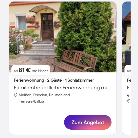
81 €
7
ab
pro Nacht
ab
Ferienwohnung ∙ 2 Gäste ∙ 1 Schlafzimmer
Ferie
Familienfreundliche Ferienwohnung mit Terrasse
Feri
Meißen, Dresden, Deutschland
4.0
Mei
Terrasse/Balkon
Ter
Zum Angebot