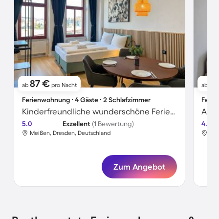
87 €
1
ab
pro Nacht
ab
Ferienwohnung ∙ 4 Gäste ∙ 2 Schlafzimmer
Ferie
Kinderfreundliche wunderschöne Ferienwohnung | Flussblick
Apar
5.0
Exzellent
(1 Bewertung)
4.5
Meißen, Dresden, Deutschland
Mei
Zum Angebot