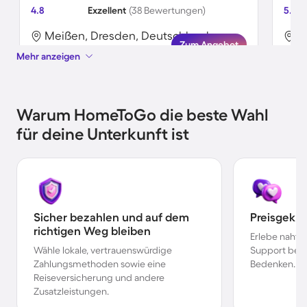
4.8
Exzellent
(38 Bewertungen)
5.0
Meißen, Dresden, Deutschland
M
Zum Angebot
Mehr anzeigen
Warum HomeToGo die beste Wahl
für deine Unterkunft ist
Sicher bezahlen und auf dem
Preisgekr
richtigen Weg bleiben
Erlebe nahtl
Wähle lokale, vertrauenswürdige
Support bei 
Zahlungsmethoden sowie eine
Bedenken.
Reiseversicherung und andere
Zusatzleistungen.