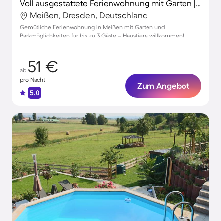
Voll ausgestattete Ferienwohnung mit Garten | Hunde erlaubt
Meißen, Dresden, Deutschland
Gemütliche Ferienwohnung in Meißen mit Garten und
Parkmöglichkeiten für bis zu 3 Gäste – Haustiere willkommen!
51 €
ab
pro Nacht
Zum Angebot
5.0