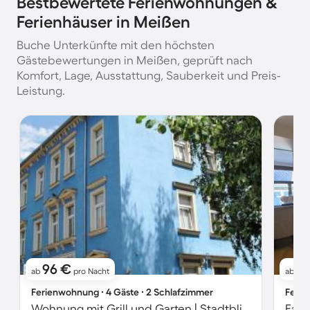
Bestbewertete Ferienwohnungen &
Ferienhäuser in Meißen
Buche Unterkünfte mit den höchsten
Gästebewertungen in Meißen, geprüft nach
Komfort, Lage, Ausstattung, Sauberkeit und Preis-
Leistung.
96 €
1
ab
pro Nacht
ab
Ferienwohnung ∙ 4 Gäste ∙ 2 Schlafzimmer
Ferie
Wohnung mit Grill und Garten | Stadtblick