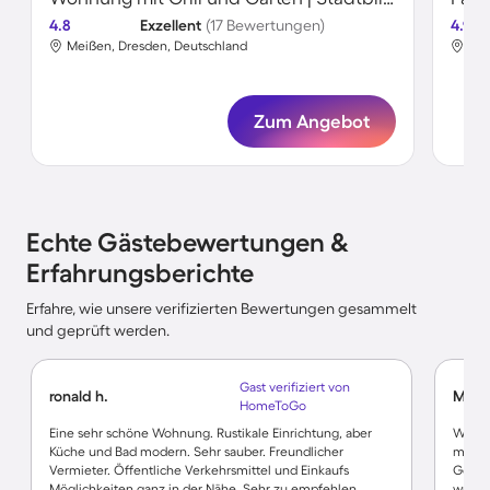
4.8
Exzellent
(17 Bewertungen)
4.9
Meißen, Dresden, Deutschland
Mei
Zum Angebot
Echte Gästebewertungen &
Erfahrungsberichte
Erfahre, wie unsere verifizierten Bewertungen gesammelt
und geprüft werden.
Gast verifiziert von
ronald h.
Monj
HomeToGo
Eine sehr schöne Wohnung. Rustikale Einrichtung, aber
Wir h
Küche und Bad modern. Sehr sauber. Freundlicher
man sc
Vermieter. Öffentliche Verkehrsmittel und Einkaufs
Gesch
Möglichkeiten ganz in der Nähe. Sehr zu empfehlen.
wunde