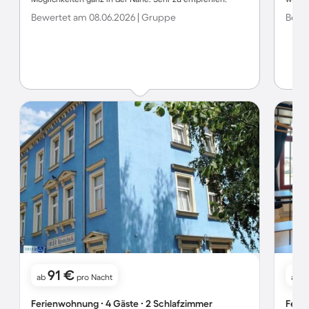
Bewertet am 08.06.2026 | Gruppe
Bewer
91 €
ab
pro Nacht
ab
Ferienwohnung ∙ 4 Gäste ∙ 2 Schlafzimmer
Ferie