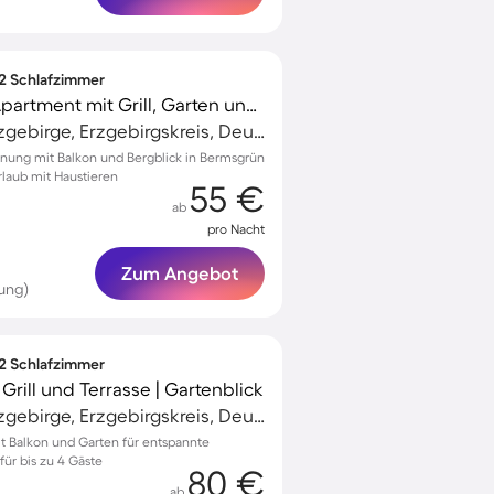
 2 Schlafzimmer
Familienorientiertes Apartment mit Grill, Garten und Terrasse | Bergblick | Haustiere sind willkommen
Schwarzenberg/Erzgebirge, Erzgebirgskreis, Deutschland
nung mit Balkon und Bergblick in Bermsgrün
rlaub mit Haustieren
55 €
ab
pro Nacht
Zum Angebot
ung)
 2 Schlafzimmer
rill und Terrasse | Gartenblick
Schwarzenberg/Erzgebirge, Erzgebirgskreis, Deutschland
 Balkon und Garten für entspannte
für bis zu 4 Gäste
80 €
ab