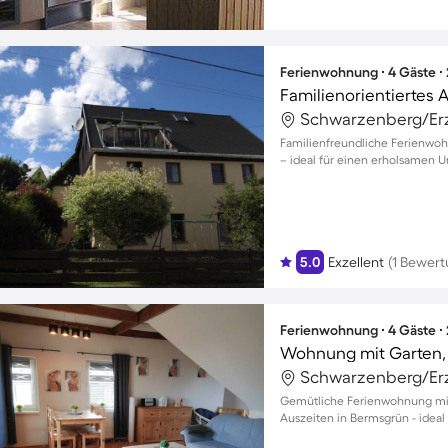
Ferienwohnung ∙ 4 Gäste ∙
Familienfreundliche Ferienwoh
– ideal für einen erholsamen U
5.0
Exzellent
(1 Bewert
Ferienwohnung ∙ 4 Gäste ∙
Wohnung mit Garten, G
Gemütliche Ferienwohnung mit
Auszeiten in Bermsgrün - ideal 