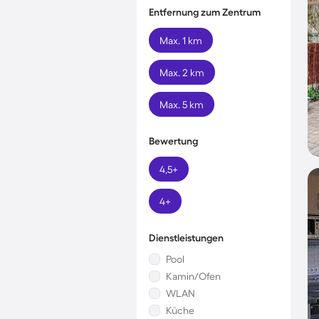
Entfernung zum Zentrum
Max. 1 km
Max. 2 km
Max. 5 km
Bewertung
4,5+
4+
Dienstleistungen
Pool
Kamin/Ofen
WLAN
Küche