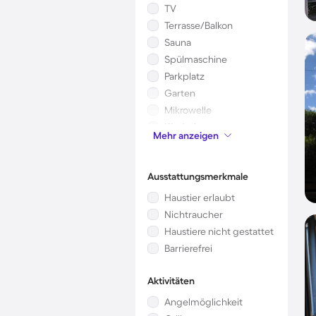
TV
Terrasse/Balkon
Sauna
Spülmaschine
Parkplatz
Garten
Mikrowelle
Kinderbett
Mehr anzeigen
Waschmaschine
Ausstattungsmerkmale
Haustier erlaubt
Nichtraucher
Haustiere nicht gestattet
Barrierefrei
Aktivitäten
Angelmöglichkeit