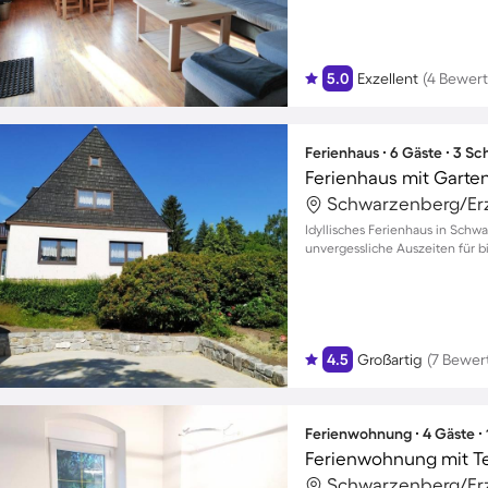
5.0
Exzellent
(4 Bewer
Ferienhaus ∙ 6 Gäste ∙ 3 S
Ferienhaus mit Garten
Idyllisches Ferienhaus in Schw
unvergessliche Auszeiten für b
4.5
Großartig
(7 Bewer
Ferienwohnung ∙ 4 Gäste ∙
Ferienwohnung mit Te