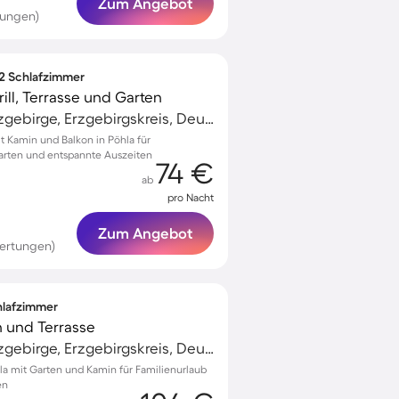
Zum Angebot
tungen)
 2 Schlafzimmer
ll, Terrasse und Garten
Schwarzenberg/Erzgebirge, Erzgebirgskreis, Deutschland
 Kamin und Balkon in Pöhla für
rten und entspannte Auszeiten
74 €
ab
pro Nacht
Zum Angebot
ertungen)
chlafzimmer
n und Terrasse
Schwarzenberg/Erzgebirge, Erzgebirgskreis, Deutschland
la mit Garten und Kamin für Familienurlaub
en