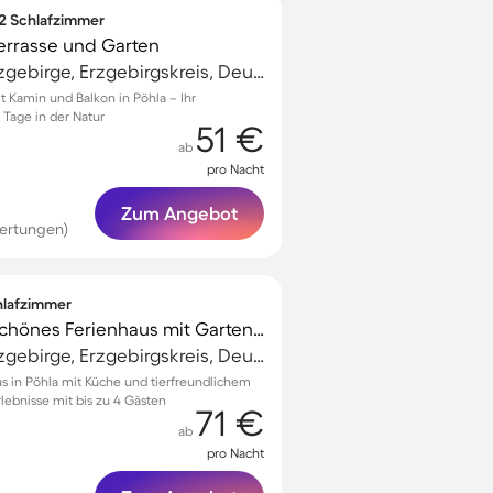
 2 Schlafzimmer
Terrasse und Garten
Schwarzenberg/Erzgebirge, Erzgebirgskreis, Deutschland
Kamin und Balkon in Pöhla – Ihr
 Tage in der Natur
51 €
ab
pro Nacht
Zum Angebot
ertungen)
chlafzimmer
Familienorientiertes schönes Ferienhaus mit Garten, Grill und Terrasse | Gartenblick | Haustiere sind willkommen
Schwarzenberg/Erzgebirge, Erzgebirgskreis, Deutschland
s in Pöhla mit Küche und tierfreundlichem
lebnisse mit bis zu 4 Gästen
71 €
ab
pro Nacht