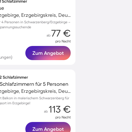
 1 Schlafzimmer
se
Schwarzenberg/Erzgebirge, Erzgebirgskreis, Deutschland
 4 Personen in Schwarzenberg/Erzgebirge –
ntspannungssuchende
77 €
ab
pro Nacht
Zum Angebot
tungen)
 2 Schlafzimmer
Schlafzimmern für 5 Personen
Schwarzenberg/Erzgebirge, Erzgebirgskreis, Deutschland
 Balkon in malerischem Schwarzenberg für
gsort im Erzgebirge!
113 €
ab
pro Nacht
Zum Angebot