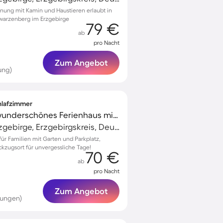
ung mit Kamin und Haustieren erlaubt in
warzenberg im Erzgebirge
79 €
ab
pro Nacht
Zum Angebot
ung)
chlafzimmer
Familienorientiertes wunderschönes Ferienhaus mit Garten, Terrasse und Grill | Gartenblick | Haustiere erlaubt
Schwarzenberg/Erzgebirge, Erzgebirgskreis, Deutschland
 für Familien mit Garten und Parkplatz,
kzugsort für unvergessliche Tage!
70 €
ab
pro Nacht
Zum Angebot
tungen)