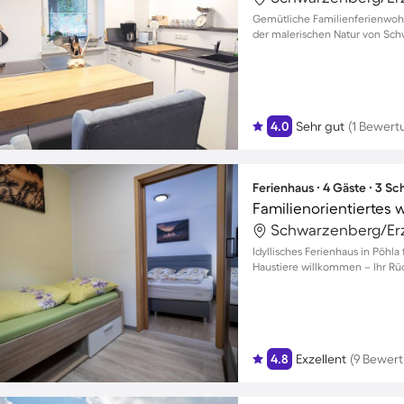
Gemütliche Familienferienwohn
der malerischen Natur von Sch
4.0
Sehr gut
(1 Bewert
Ferienhaus ∙ 4 Gäste ∙ 3 S
Idyllisches Ferienhaus in Pöhla
Haustiere willkommen – Ihr Rüc
4.8
Exzellent
(9 Bewer