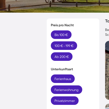
T
Preis pro Nacht
Ba
Sc
Bis 100 €
100 € - 199 €
Ab 200 €
Unterkunftsart
Ferienhaus
Ferienwohnung
Privatzimmer