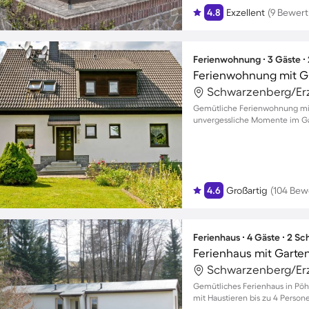
4.8
Exzellent
(9 Bewer
Ferienwohnung ∙ 3 Gäste ∙
Ferienwohnung mit Gri
Gemütliche Ferienwohnung mit
unvergessliche Momente im Ga
4.6
Großartig
(104 Bew
Ferienhaus ∙ 4 Gäste ∙ 2 S
Ferienhaus mit Garte
Gemütliches Ferienhaus in Pöh
mit Haustieren bis zu 4 Person