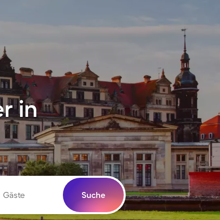
r in
Gäste
Suche