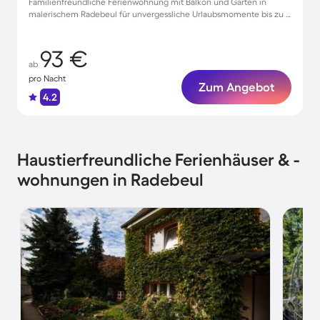
Familienfreundliche Ferienwohnung mit Balkon und Garten in
malerischem Radebeul für unvergessliche Urlaubsmomente bis zu 4
Gästen
93 €
ab
pro Nacht
Zum Angebot
4.2
Haustierfreundliche Ferienhäuser & -
wohnungen in Radebeul