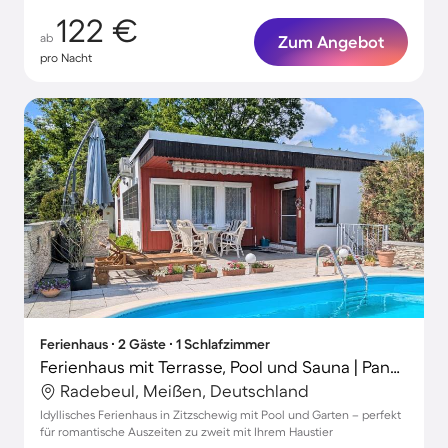
122 €
ab
Zum Angebot
pro Nacht
Ferienhaus ∙ 2 Gäste ∙ 1 Schlafzimmer
Ferienhaus mit Terrasse, Pool und Sauna | Panoramablick
Radebeul, Meißen, Deutschland
Idyllisches Ferienhaus in Zitzschewig mit Pool und Garten – perfekt
für romantische Auszeiten zu zweit mit Ihrem Haustier