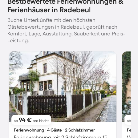
Bestbewertete Ferienwohnungen &
Ferienhäuser in Radebeul
Buche Unterkünfte mit den höchsten
Gästebewertungen in Radebeul, geprüft nach
Komfort, Lage, Ausstattung, Sauberkeit und Preis-
Leistung.
94 €
7
ab
pro Nacht
ab
Ferienwohnung ∙ 4 Gäste ∙ 2 Schlafzimmer
Ferie
Ferienwohnung mit 2 Schlafzimmern für 4 Personen