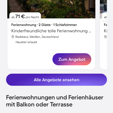
71 €
1
ab
pro Nacht
ab
Ferienwohnung ∙ 2 Gäste ∙ 1 Schlafzimmer
Ferie
Kinderfreundliche tolle Ferienwohnung mit Garten und Terrasse | Hunde erlaubt
Radebeul, Meißen, Deutschland
Rad
Haustier erlaubt
Hau
Zum Angebot
Alle Angebote ansehen
Ferienwohnungen und Ferienhäuser
mit Balkon oder Terrasse