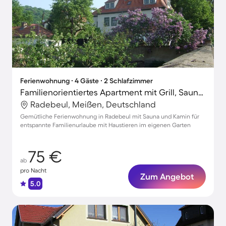
Ferienwohnung ∙ 4 Gäste ∙ 2 Schlafzimmer
Familienorientiertes Apartment mit Grill, Sauna und Garten | Naturblick | Haustiere erlaubt
Radebeul, Meißen, Deutschland
Gemütliche Ferienwohnung in Radebeul mit Sauna und Kamin für
entspannte Familienurlaube mit Haustieren im eigenen Garten
75 €
ab
pro Nacht
Zum Angebot
5.0