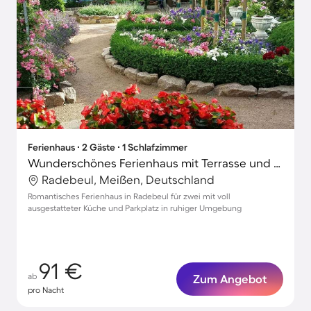
Ferienhaus ∙ 2 Gäste ∙ 1 Schlafzimmer
Wunderschönes Ferienhaus mit Terrasse und Garten
Radebeul, Meißen, Deutschland
Romantisches Ferienhaus in Radebeul für zwei mit voll
ausgestatteter Küche und Parkplatz in ruhiger Umgebung
91 €
ab
Zum Angebot
pro Nacht