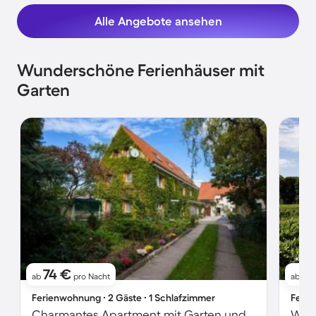
Alle Angebote ansehen
Wunderschöne Ferienhäuser mit
Garten
74 €
11
ab
pro Nacht
ab
Ferienwohnung ∙ 2 Gäste ∙ 1 Schlafzimmer
Ferie
Charmantes Apartment mit Garten und Terrasse
Woh