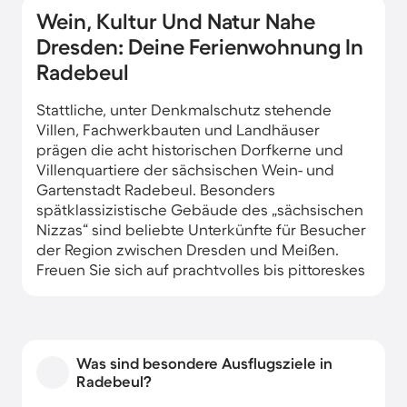
Wein, Kultur Und Natur Nahe
Dresden: Deine Ferienwohnung In
Radebeul
Stattliche, unter Denkmalschutz stehende
Villen, Fachwerkbauten und Landhäuser
prägen die acht historischen Dorfkerne und
Villenquartiere der sächsischen Wein- und
Gartenstadt Radebeul. Besonders
spätklassizistische Gebäude des „sächsischen
Nizzas“ sind beliebte Unterkünfte für Besucher
der Region zwischen Dresden und Meißen.
Freuen Sie sich auf prachtvolles bis pittoreskes
historisches Flair, wenn Sie sich für eine
Ferienunterkunft in dem beschaulichen,
zugleich kulturell vielfältigen Ort in der Lößnitz
entscheiden.
Was sind besondere Ausflugsziele in
Radebeul?