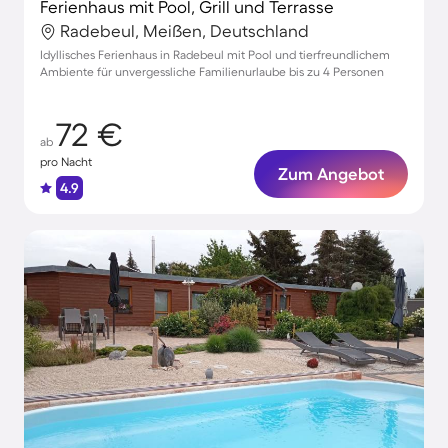
Ferienhaus mit Pool, Grill und Terrasse
Radebeul, Meißen, Deutschland
Idyllisches Ferienhaus in Radebeul mit Pool und tierfreundlichem
Ambiente für unvergessliche Familienurlaube bis zu 4 Personen
72 €
ab
pro Nacht
Zum Angebot
4.9