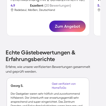
4.9
Exzellent
(20 Bewertungen)
5.0
Radebeul, Meißen, Deutschland
Rad
Zum Angebot
Echte Gästebewertungen &
Erfahrungsberichte
Erfahre, wie unsere verifizierten Bewertungen gesammelt
und geprüft werden.
Gast verifiziert von
Georg S.
HomeToGo
Die Gastgeber waren sehr höflich und zuvorkommend
hilfsbereit. Die Unterkunft war erwartungsgemäß sehr
ansprechend und super eingerichtet. Das Zentrum
Dresden und Einkaufsmöglichkeiten waren bequem und