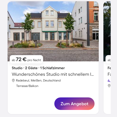
72 €
7
ab
pro Nacht
ab
Studio ∙ 2 Gäste ∙ 1 Schlafzimmer
Ferie
Wunderschönes Studio mit schnellem Internet | Ideal für Homeoffice
Radebeul, Meißen, Deutschland
4.2
Rad
Terrasse/Balkon
Ter
Zum Angebot