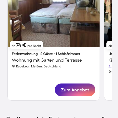
74 €
1
ab
pro Nacht
ab
Ferienwohnung ∙ 2 Gäste ∙ 1 Schlafzimmer
Unter
Wohnung mit Garten und Terrasse
Radebeul, Meißen, Deutschland
4.3
Rad
Zum Angebot