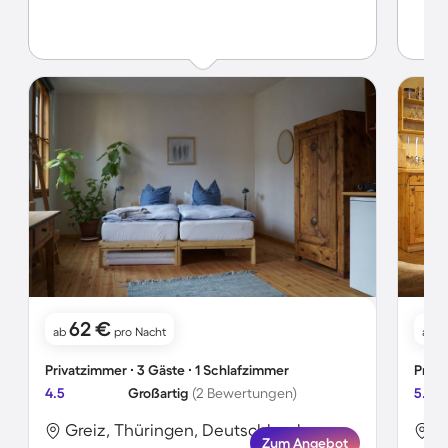
62 €
ab
pro Nacht
ab
Privatzimmer ∙ 3 Gäste ∙ 1 Schlafzimmer
Priva
4.5
Großartig
(2 Bewertungen)
5.0
Greiz, Thüringen, Deutschland
G
Zum Angebot