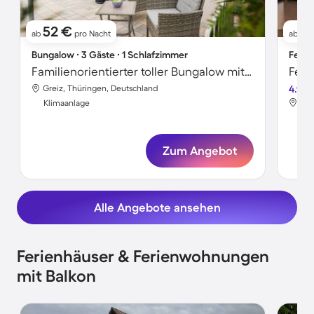
52 €
11
ab
pro Nacht
ab
Bungalow ∙ 3 Gäste ∙ 1 Schlafzimmer
Ferie
Familienorientierter toller Bungalow mit Garten und Grill | Naturblick | Hunde erlaubt
Greiz, Thüringen, Deutschland
4.9
Gre
Klimaanlage
Kli
Zum Angebot
Alle Angebote ansehen
Ferienhäuser & Ferienwohnungen
mit Balkon