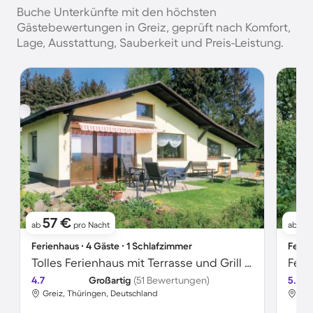
Buche Unterkünfte mit den höchsten
Gästebewertungen in Greiz, geprüft nach Komfort,
Lage, Ausstattung, Sauberkeit und Preis-Leistung.
57 €
6
ab
pro Nacht
ab
Ferienhaus ∙ 4 Gäste ∙ 1 Schlafzimmer
Ferie
Tolles Ferienhaus mit Terrasse und Grill | Naturblick
4.7
Großartig
(51 Bewertungen)
5.0
Greiz, Thüringen, Deutschland
Gre