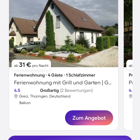
31 €
5
ab
pro Nacht
ab
Ferienwohnung ∙ 4 Gäste ∙ 1 Schlafzimmer
Priva
Ferienwohnung mit Grill und Garten | Gartenblick
Priv
4.5
Großartig
(2 Bewertungen)
4.7
Greiz, Thüringen, Deutschland
Gre
Balkon
Bal
Zum Angebot