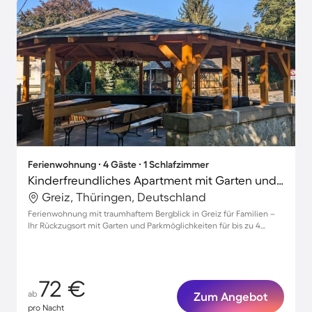
Ferienwohnung ∙ 4 Gäste ∙ 1 Schlafzimmer
Kinderfreundliches Apartment mit Garten und Grill | Panoramablick
Greiz, Thüringen, Deutschland
Ferienwohnung mit traumhaftem Bergblick in Greiz für Familien –
Ihr Rückzugsort mit Garten und Parkmöglichkeiten für bis zu 4
Personen
72 €
ab
Zum Angebot
pro Nacht