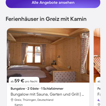
Alle Angebote ansehen
Ferienhäuser in Greiz mit Kamin
59 €
8
ab
pro Nacht
ab
Bungalow ∙ 2 Gäste ∙ 1 Schlafzimmer
Ferie
Bungalow mit Sauna, Garten und Grill | Bergblick
Greiz, Thüringen, Deutschland
4.2
Gre
Kamin