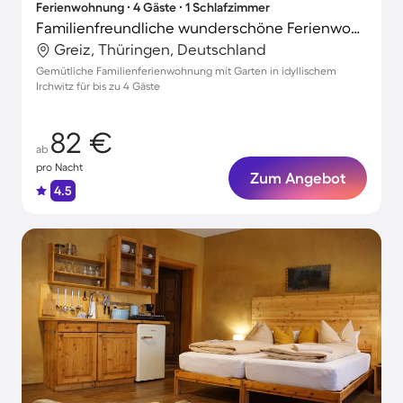
Ferienwohnung ∙ 4 Gäste ∙ 1 Schlafzimmer
Familienfreundliche wunderschöne Ferienwohnung mit Terrasse und Garten
Greiz, Thüringen, Deutschland
Gemütliche Familienferienwohnung mit Garten in idyllischem
Irchwitz für bis zu 4 Gäste
82 €
ab
pro Nacht
Zum Angebot
4.5