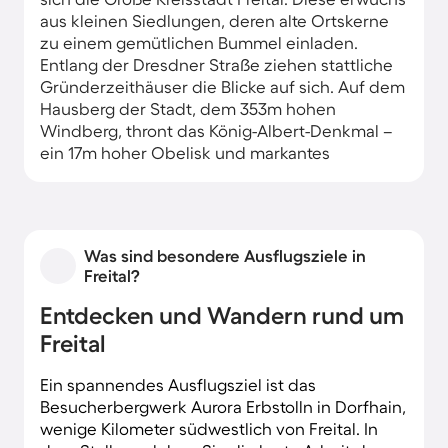
aus kleinen Siedlungen, deren alte Ortskerne
zu einem gemütlichen Bummel einladen.
Entlang der Dresdner Straße ziehen stattliche
Gründerzeithäuser die Blicke auf sich. Auf dem
Hausberg der Stadt, dem 353m hohen
Windberg, thront das König-Albert-Denkmal –
ein 17m hoher Obelisk und markantes
Wahrzeichen Freitals. Am Fuß des Bergs liegt
das einstige Rittergut Schloss Burgk aus dem
16. Jahrhundert. Komfortable Ferienwohnungen
aller Standards finden Sie im gesamten
Was sind besondere Ausflugsziele in
Stadtgebiet.
Freital?
Entdecken und Wandern rund um
Freital
Ein spannendes Ausflugsziel ist das
Besucherbergwerk Aurora Erbstolln in Dorfhain,
wenige Kilometer südwestlich von Freital. In