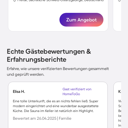
Zum Angebot
Echte Gästebewertungen &
Erfahrungsberichte
Erfahre, wie unsere verifizierten Bewertungen gesammelt
und geprüft werden.
Gast verifiziert von
Elisa H.
Katha
HomeToGo
Eine tolle Unterkunft, die es an nichts fehlen ließ. Super
Wir w
modern eingerichtet und eine wunderbar ausgestattete
Schlaf
Küche. Die Sauna im Keller ist natürlich ein Highlight.
Bettw
bereit
Bewertet am 26.04.2025 | Familie
hilfsb
Innens