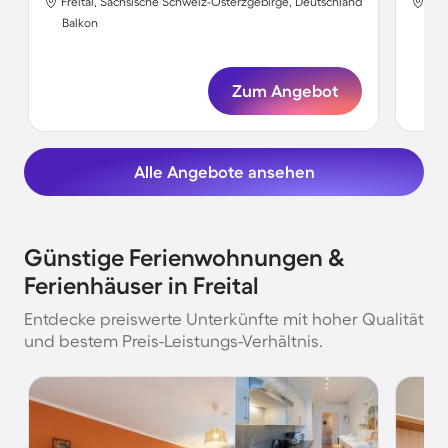
Freital, Sächsische Schweiz-Osterzgebirge, Deutschland
Fre
Balkon
Bal
Zum Angebot
Alle Angebote ansehen
Günstige Ferienwohnungen &
Ferienhäuser in Freital
Entdecke preiswerte Unterkünfte mit hoher Qualität
und bestem Preis-Leistungs-Verhältnis.