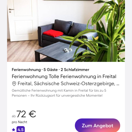
Ferienwohnung ∙ 5 Gäste ∙ 2 Schlafzimmer
Ferienwohnung Tolle Ferienwohnung in Freital
Freital, Sächsische Schweiz-Osterzgebirge, Deutschland
Gemütliche Ferienwohnung mit Kamin in Freital für bis zu 5
Personen – Ihr Rückzugsort für unvergessliche Momente!
72 €
ab
pro Nacht
Zum Angebot
4.5