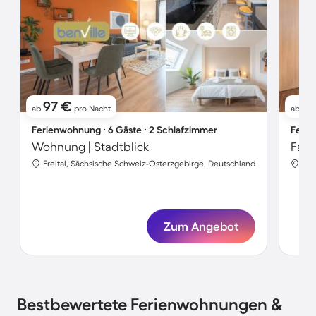
97 €
9
ab
pro Nacht
ab
Ferienwohnung ∙ 6 Gäste ∙ 2 Schlafzimmer
Ferie
Wohnung | Stadtblick
Freital, Sächsische Schweiz-Osterzgebirge, Deutschland
Fre
Zum Angebot
Bestbewertete Ferienwohnungen &