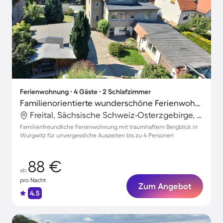
Ferienwohnung ∙ 4 Gäste ∙ 2 Schlafzimmer
Familienorientierte wunderschöne Ferienwohnung mit Grill | Bergblick
Freital, Sächsische Schweiz-Osterzgebirge, Deutschland
Familienfreundliche Ferienwohnung mit traumhaftem Bergblick in
Wurgwitz für unvergessliche Auszeiten bis zu 4 Personen
88 €
ab
pro Nacht
Zum Angebot
4.5