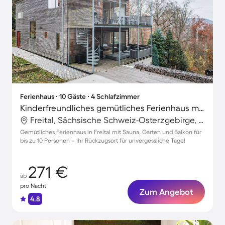
Ferienhaus ∙ 10 Gäste ∙ 4 Schlafzimmer
Kinderfreundliches gemütliches Ferienhaus mit Terrasse, Garten und Grill | Naturblick
Freital, Sächsische Schweiz-Osterzgebirge, Deutschland
Gemütliches Ferienhaus in Freital mit Sauna, Garten und Balkon für
bis zu 10 Personen – Ihr Rückzugsort für unvergessliche Tage!
271 €
ab
pro Nacht
Zum Angebot
4.8