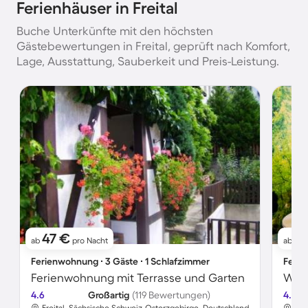
Ferienhäuser in Freital
Buche Unterkünfte mit den höchsten
Gästebewertungen in Freital, geprüft nach Komfort,
Lage, Ausstattung, Sauberkeit und Preis-Leistung.
47 €
7
ab
pro Nacht
ab
Ferienwohnung ∙ 3 Gäste ∙ 1 Schlafzimmer
Ferie
Ferienwohnung mit Terrasse und Garten
4.6
Großartig
(119 Bewertungen)
4.6
Freital, Sächsische Schweiz-Osterzgebirge, Deutschland
Fre