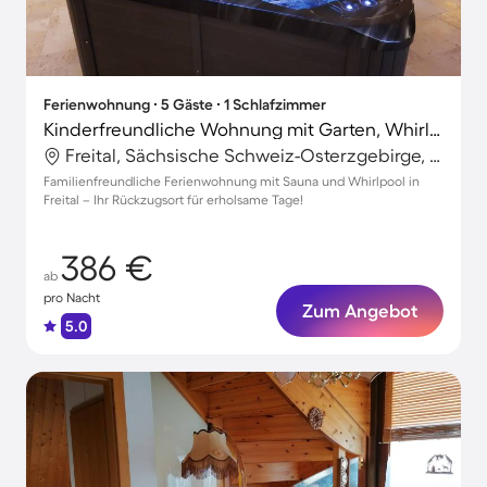
Ferienwohnung ∙ 5 Gäste ∙ 1 Schlafzimmer
Kinderfreundliche Wohnung mit Garten, Whirlpool und Sauna
Freital, Sächsische Schweiz-Osterzgebirge, Deutschland
Familienfreundliche Ferienwohnung mit Sauna und Whirlpool in
Freital – Ihr Rückzugsort für erholsame Tage!
386 €
ab
pro Nacht
Zum Angebot
5.0