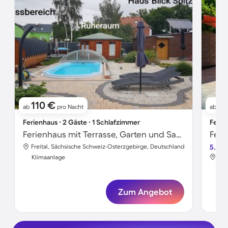
110 €
17
ab
pro Nacht
ab
Ferienhaus ∙ 2 Gäste ∙ 1 Schlafzimmer
Ferie
Ferienhaus mit Terrasse, Garten und Sauna | Haustiere sind willkommen
Feri
Freital, Sächsische Schweiz-Osterzgebirge, Deutschland
5.0
Fre
Klimaanlage
Kli
Zum Angebot