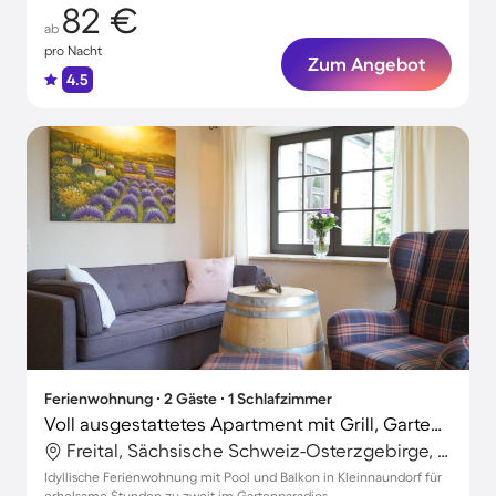
82 €
ab
pro Nacht
Zum Angebot
4.5
Ferienwohnung ∙ 2 Gäste ∙ 1 Schlafzimmer
Voll ausgestattetes Apartment mit Grill, Garten und Pool | Gartenblick
Freital, Sächsische Schweiz-Osterzgebirge, Deutschland
Idyllische Ferienwohnung mit Pool und Balkon in Kleinnaundorf für
erholsame Stunden zu zweit im Gartenparadies