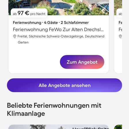
97 €
3
ab
pro Nacht
ab
Ferienwohnung ∙ 4 Gäste ∙ 2 Schlafzimmer
Ferie
Ferienwohnung FeWo Zur Alten Drechslerei
Feri
Freital, Sächsische Schweiz-Osterzgebirge, Deutschland
Fre
Garten
Gar
Zum Angebot
Alle Angebote ansehen
Beliebte Ferienwohnungen mit
Klimaanlage