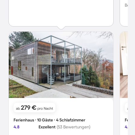
Bewer
279 €
ab
pro Nacht
ab
Ferienhaus ∙ 10 Gäste ∙ 4 Schlafzimmer
Ferie
4.8
Exzellent
(53 Bewertungen)
4.5