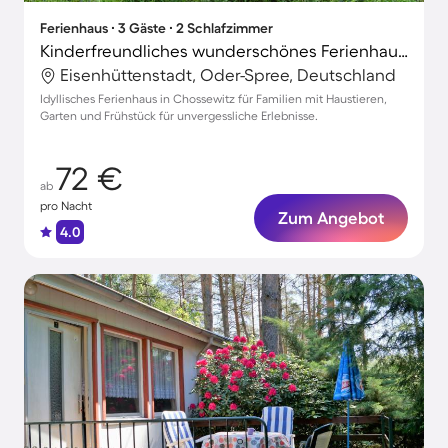
Ferienhaus ∙ 3 Gäste ∙ 2 Schlafzimmer
Kinderfreundliches wunderschönes Ferienhaus mit Grill, Garten und Terrasse | Haustiere sind willkommen
Eisenhüttenstadt, Oder-Spree, Deutschland
Idyllisches Ferienhaus in Chossewitz für Familien mit Haustieren,
Garten und Frühstück für unvergessliche Erlebnisse.
72 €
ab
pro Nacht
Zum Angebot
4.0