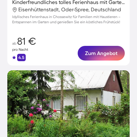
Kinderfreundliches tolles Ferienhaus mit Garten, Terrasse und Grill | Haustiere sind willkommen
Eisenhüttenstadt, Oder-Spree, Deutschland
Idyllisches Ferienhaus in Chossewitz für Familien mit Haustieren –
Entspannen im Garten und genießen Sie ein köstliches Frühstück!
81 €
ab
pro Nacht
Zum Angebot
4.5