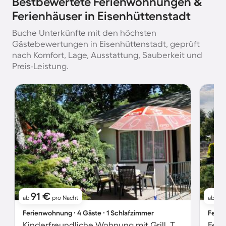
Bestbewertete Ferienwohnungen &
Ferienhäuser in Eisenhüttenstadt
Buche Unterkünfte mit den höchsten
Gästebewertungen in Eisenhüttenstadt, geprüft
nach Komfort, Lage, Ausstattung, Sauberkeit und
Preis-Leistung.
91 €
1
ab
pro Nacht
ab
Ferienwohnung ∙ 4 Gäste ∙ 1 Schlafzimmer
Ferie
Kinderfreundliche Wohnung mit Grill, Terrasse und Garten | Haustierfreundlich