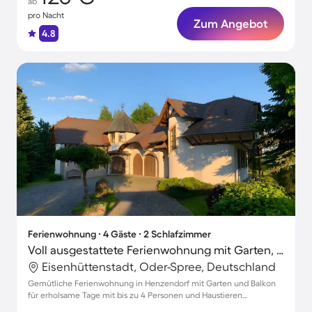
ab
pro Nacht
Zum Angebot
4.8
Ferienwohnung ∙ 4 Gäste ∙ 2 Schlafzimmer
Voll ausgestattete Ferienwohnung mit Garten, Terrasse und Grill | Haustiere sind willkommen
Eisenhüttenstadt, Oder-Spree, Deutschland
Gemütliche Ferienwohnung in Henzendorf mit Garten und Balkon
für erholsame Tage mit bis zu 4 Personen und Haustieren
willkommen.