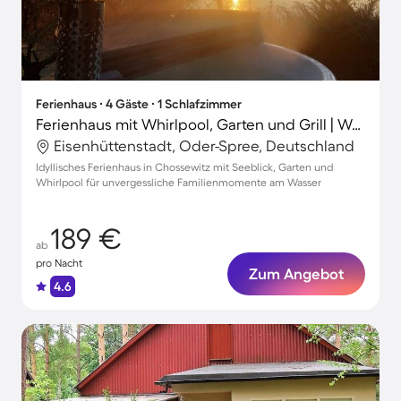
Ferienhaus ∙ 4 Gäste ∙ 1 Schlafzimmer
Ferienhaus mit Whirlpool, Garten und Grill | Wasserblick
Eisenhüttenstadt, Oder-Spree, Deutschland
Idyllisches Ferienhaus in Chossewitz mit Seeblick, Garten und
Whirlpool für unvergessliche Familienmomente am Wasser
189 €
ab
pro Nacht
Zum Angebot
4.6