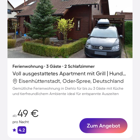
Ferienwohnung ∙ 3 Gäste ∙ 2 Schlafzimmer
Voll ausgestattetes Apartment mit Grill | Hunde erlaubt
Eisenhüttenstadt, Oder-Spree, Deutschland
Gemütliche Ferienwohnung in Diehlo für bis zu 3 Gäste mit Küche
und tierfreundlichem Ambiente ideal für entspannte Auszeiten
49 €
ab
pro Nacht
Zum Angebot
4.2