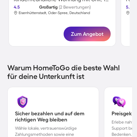
4.5
Großartig
(2 Bewertungen)
5.0
Eisenhüttenstadt, Oder-Spree, Deutschland
Eis
Zum Angebot
Warum HomeToGo die beste Wahl
für deine Unterkunft ist
Sicher bezahlen und auf dem
Preisgekr
richtigen Weg bleiben
Erlebe nahtl
Wähle lokale, vertrauenswürdige
Support bei 
Zahlungsmethoden sowie eine
Bedenken.