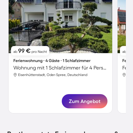
99 €
8
ab
pro Nacht
ab
Ferienwohnung ∙ 4 Gäste ∙ 1 Schlafzimmer
Ferie
Wohnung mit 1 Schlafzimmer für 4 Personen
Eisenhüttenstadt, Oder-Spree, Deutschland
Eis
Zum Angebot