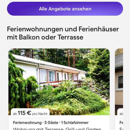
Alle Angebote ansehen
Ferienwohnungen und Ferienhäuser
mit Balkon oder Terrasse
115 €
13
ab
pro Nacht
ab
Ferienwohnung ∙ 3 Gäste ∙ 1 Schlafzimmer
Ferie
Wohnung mit Terrasse, Grill und Garten