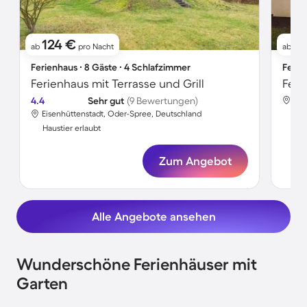
124 €
11
ab
pro Nacht
ab
Ferienhaus ∙ 8 Gäste ∙ 4 Schlafzimmer
Ferie
Ferienhaus mit Terrasse und Grill
Feri
4.4
Sehr gut
(9 Bewertungen)
Eis
Eisenhüttenstadt, Oder-Spree, Deutschland
Hau
Haustier erlaubt
Zum Angebot
Alle Angebote ansehen
Wunderschöne Ferienhäuser mit
Garten