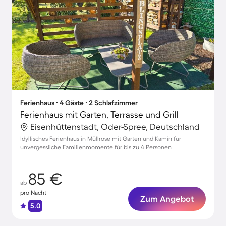
Ferienhaus ∙ 4 Gäste ∙ 2 Schlafzimmer
Ferienhaus mit Garten, Terrasse und Grill
Eisenhüttenstadt, Oder-Spree, Deutschland
Idyllisches Ferienhaus in Müllrose mit Garten und Kamin für
unvergessliche Familienmomente für bis zu 4 Personen
85 €
ab
pro Nacht
Zum Angebot
5.0