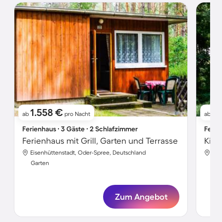
1.558 €
8
ab
pro Nacht
ab
Ferienhaus ∙ 3 Gäste ∙ 2 Schlafzimmer
Ferie
Ferienhaus mit Grill, Garten und Terrasse
Eisenhüttenstadt, Oder-Spree, Deutschland
Eis
Garten
Gar
Zum Angebot