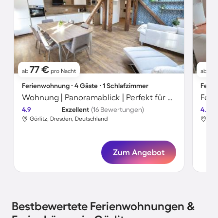
77 €
1
ab
pro Nacht
ab
Ferienwohnung ∙ 4 Gäste ∙ 1 Schlafzimmer
Ferie
Wohnung | Panoramablick | Perfekt für die Arbeit von Zuhause
Feri
4.9
Exzellent
(16 Bewertungen)
4.5
Görlitz, Dresden, Deutschland
Gör
Zum Angebot
Bestbewertete Ferienwohnungen &