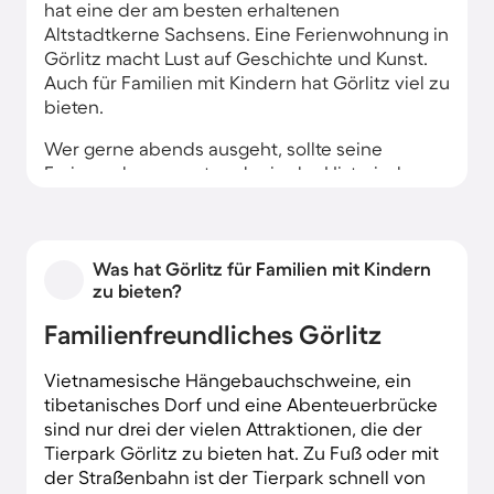
hat eine der am besten erhaltenen
Altstadtkerne Sachsens. Eine Ferienwohnung in
Görlitz macht Lust auf Geschichte und Kunst.
Auch für Familien mit Kindern hat Görlitz viel zu
bieten.
Wer gerne abends ausgeht, sollte seine
Ferienwohnung entweder in der Historischen
Altstadt, Innenstadt oder in der Südstadt
wählen. Familien mit Kindern oder Urlauber, die
eine ruhige Lage bevorzugen, fühlen sich
Was hat Görlitz für Familien mit Kindern
dagegen in Biesnitz oder Weinhübel
zu bieten?
besonders wohl. In diesen mehr ländlichen
Stadtteilen stehen auch Ferienhäuser zur
Familienfreundliches Görlitz
Verfügung.
Vietnamesische Hängebauchschweine, ein
tibetanisches Dorf und eine Abenteuerbrücke
sind nur drei der vielen Attraktionen, die der
Tierpark Görlitz zu bieten hat. Zu Fuß oder mit
der Straßenbahn ist der Tierpark schnell von