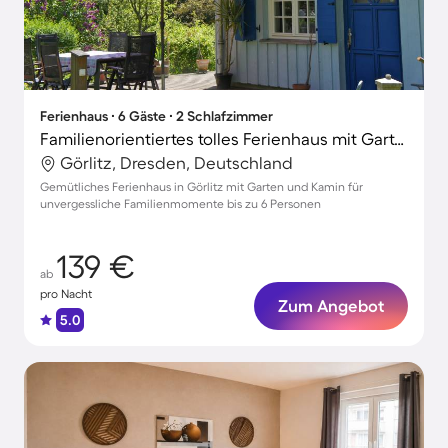
Ferienhaus ∙ 6 Gäste ∙ 2 Schlafzimmer
Familienorientiertes tolles Ferienhaus mit Garten, Terrasse und Grill | Perfekt für die Arbeit von Zuhause
Görlitz, Dresden, Deutschland
Gemütliches Ferienhaus in Görlitz mit Garten und Kamin für
unvergessliche Familienmomente bis zu 6 Personen
139 €
ab
pro Nacht
Zum Angebot
5.0