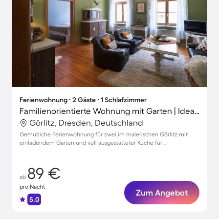
Ferienwohnung ∙ 2 Gäste ∙ 1 Schlafzimmer
Familienorientierte Wohnung mit Garten | Ideal für Homeoffice
Görlitz, Dresden, Deutschland
Gemütliche Ferienwohnung für zwei im malerischen Görlitz mit
einladendem Garten und voll ausgestatteter Küche für
unvergessliche Familienmomente
89 €
ab
pro Nacht
Zum Angebot
5.0