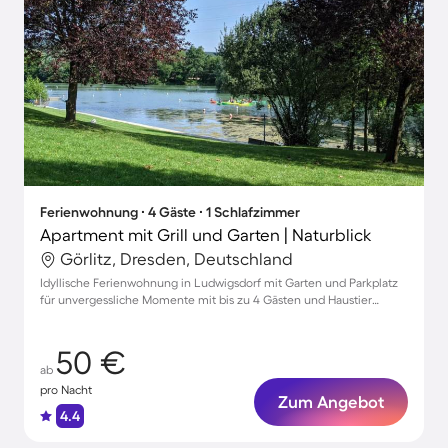
Ferienwohnung ∙ 4 Gäste ∙ 1 Schlafzimmer
Apartment mit Grill und Garten | Naturblick
Görlitz, Dresden, Deutschland
Idyllische Ferienwohnung in Ludwigsdorf mit Garten und Parkplatz
für unvergessliche Momente mit bis zu 4 Gästen und Haustier
willkommen!
50 €
ab
pro Nacht
Zum Angebot
4.4