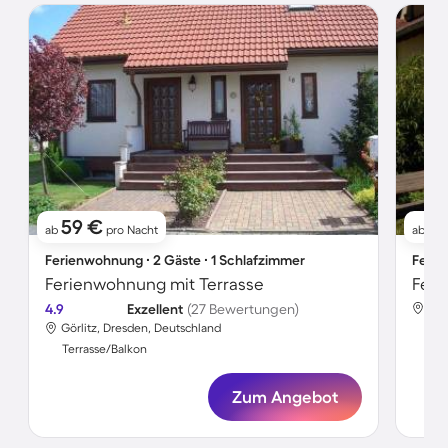
59 €
2
ab
pro Nacht
ab
Ferienwohnung ∙ 2 Gäste ∙ 1 Schlafzimmer
Ferie
Ferienwohnung mit Terrasse
4.9
Exzellent
(27 Bewertungen)
Gör
Görlitz, Dresden, Deutschland
Ter
Terrasse/Balkon
Zum Angebot