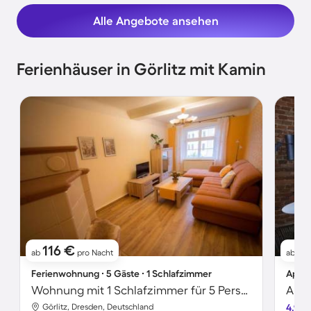
Alle Angebote ansehen
Ferienhäuser in Görlitz mit Kamin
116 €
8
ab
pro Nacht
ab
Ferienwohnung ∙ 5 Gäste ∙ 1 Schlafzimmer
Apart
Wohnung mit 1 Schlafzimmer für 5 Personen
Apar
Görlitz, Dresden, Deutschland
4.9