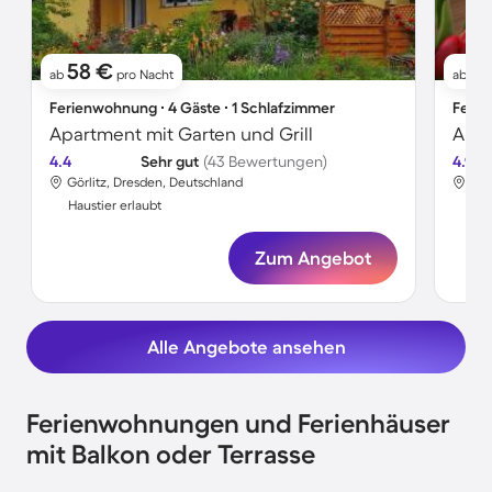
58 €
1
ab
pro Nacht
ab
Ferienwohnung ∙ 4 Gäste ∙ 1 Schlafzimmer
Ferie
Apartment mit Garten und Grill
4.4
Sehr gut
(43 Bewertungen)
4.9
Görlitz, Dresden, Deutschland
Gör
Haustier erlaubt
Hau
Zum Angebot
Alle Angebote ansehen
Ferienwohnungen und Ferienhäuser
mit Balkon oder Terrasse