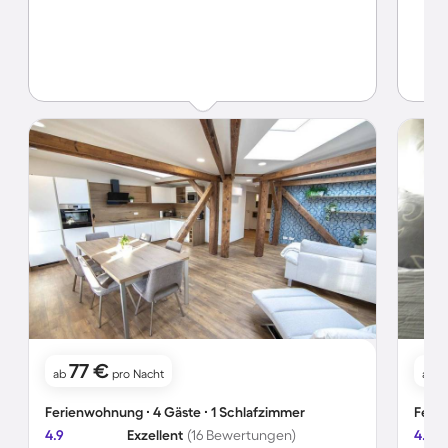
77 €
7
ab
pro Nacht
ab
Ferienwohnung ∙ 4 Gäste ∙ 1 Schlafzimmer
Ferie
4.9
Exzellent
(16 Bewertungen)
4.0