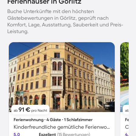
Ferienhäuser in Görlitz
Buche Unterkünfte mit den höchsten
Gästebewertungen in Görlitz, geprüft nach
Komfort, Lage, Ausstattung, Sauberkeit und Preis-
Leistung.
91 €
6
ab
pro Nacht
ab
Ferienwohnung ∙ 4 Gäste ∙ 1 Schlafzimmer
Ferie
Kinderfreundliche gemütliche Ferienwohnung | Panoramablick | Ideal für Homeoffice
5.0
Exzellent
(15 Bewertungen)
4.7