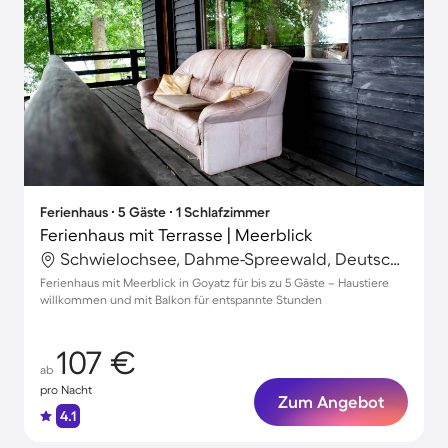
Ferienhaus ∙ 5 Gäste ∙ 1 Schlafzimmer
Ferienhaus mit Terrasse | Meerblick
Schwielochsee, Dahme-Spreewald, Deutschland
Ferienhaus mit Meerblick in Goyatz für bis zu 5 Gäste – Haustiere
willkommen und mit Balkon für entspannte Stunden
107 €
ab
pro Nacht
Zum Angebot
4.1