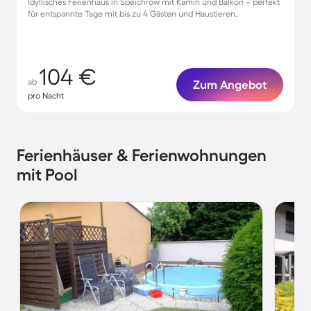
Idyllisches Ferienhaus in Speichrow mit Kamin und Balkon – perfekt
für entspannte Tage mit bis zu 4 Gästen und Haustieren.
104 €
ab
Zum Angebot
pro Nacht
Ferienhäuser & Ferienwohnungen
mit Pool