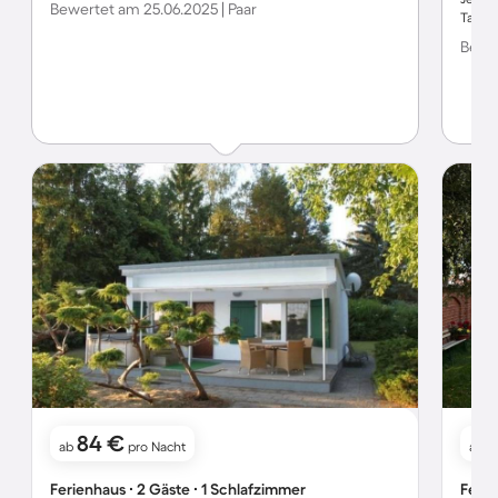
Bewertet am 25.06.2025 | Paar
Tage 
Bewer
84 €
ab
pro Nacht
ab
Ferienhaus ∙ 2 Gäste ∙ 1 Schlafzimmer
Ferie