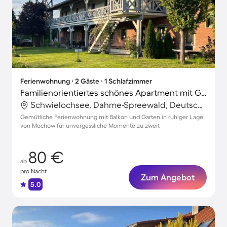
Ferienwohnung ∙ 2 Gäste ∙ 1 Schlafzimmer
Familienorientiertes schönes Apartment mit Grill und Garten
Schwielochsee, Dahme-Spreewald, Deutschland
Gemütliche Ferienwohnung mit Balkon und Garten in ruhiger Lage
von Mochow für unvergessliche Momente zu zweit
80 €
ab
pro Nacht
Zum Angebot
5.0