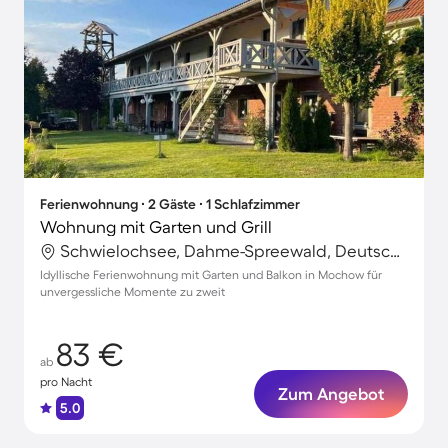
Ferienwohnung ∙ 2 Gäste ∙ 1 Schlafzimmer
Wohnung mit Garten und Grill
Schwielochsee, Dahme-Spreewald, Deutschland
Idyllische Ferienwohnung mit Garten und Balkon in Mochow für
unvergessliche Momente zu zweit
83 €
ab
pro Nacht
Zum Angebot
5.0