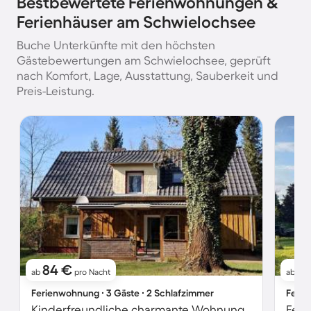
Bestbewertete Ferienwohnungen &
Ferienhäuser am Schwielochsee
Buche Unterkünfte mit den höchsten
Gästebewertungen am Schwielochsee, geprüft
nach Komfort, Lage, Ausstattung, Sauberkeit und
Preis-Leistung.
84 €
8
ab
pro Nacht
ab
Ferienwohnung ∙ 3 Gäste ∙ 2 Schlafzimmer
Ferie
Kinderfreundliche charmante Wohnung mit Terrasse, Grill und Garten
Feri