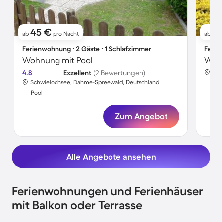
45 €
2
ab
pro Nacht
ab
Ferienwohnung ∙ 2 Gäste ∙ 1 Schlafzimmer
Ferie
Wohnung mit Pool
Wohn
4.8
Exzellent
(2 Bewertungen)
Sch
Schwielochsee, Dahme-Spreewald, Deutschland
Poo
Pool
Zum Angebot
Alle Angebote ansehen
Ferienwohnungen und Ferienhäuser
mit Balkon oder Terrasse