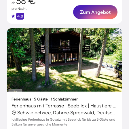
58 €
ab
pro Nacht
Zum Angebot
4.0
Ferienhaus ∙ 5 Gäste ∙ 1 Schlafzimmer
Ferienhaus mit Terrasse | Seeblick | Haustiere erlaubt
Schwielochsee, Dahme-Spreewald, Deutschland
Idyllisches Ferienhaus in Goyatz mit Seeblick für bis zu 5 Gäste und
Balkon für unvergessliche Momente