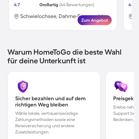
4.7
Großartig
(44 Bewertungen)
4.0
Schwielochsee, Dahme-Spreewald, Deutschland
Zum Angebot
Warum HomeToGo die beste Wahl
für deine Unterkunft ist
Sicher bezahlen und auf dem
Preisgekr
richtigen Weg bleiben
Erlebe nahtl
Wähle lokale, vertrauenswürdige
Support bei 
Zahlungsmethoden sowie eine
Bedenken.
Reiseversicherung und andere
Zusatzleistungen.