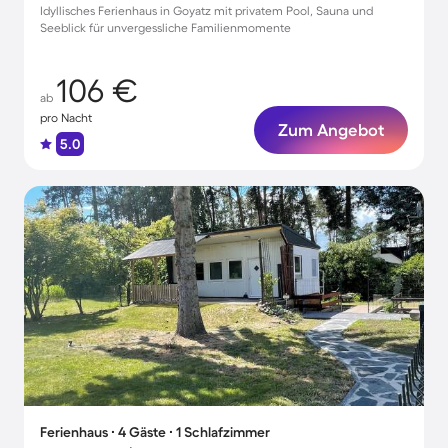
Idyllisches Ferienhaus in Goyatz mit privatem Pool, Sauna und
Seeblick für unvergessliche Familienmomente
106 €
ab
pro Nacht
Zum Angebot
5.0
Ferienhaus ∙ 4 Gäste ∙ 1 Schlafzimmer