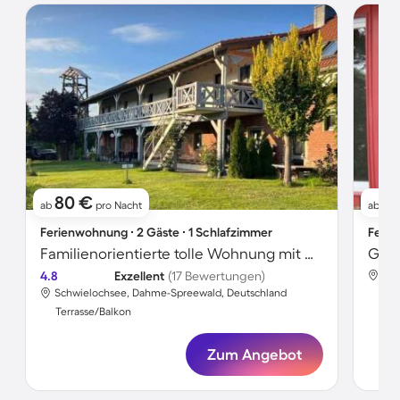
80 €
11
ab
pro Nacht
ab
Ferienwohnung ∙ 2 Gäste ∙ 1 Schlafzimmer
Ferie
Familienorientierte tolle Wohnung mit Grill und Garten
4.8
Exzellent
(17 Bewertungen)
Sch
Schwielochsee, Dahme-Spreewald, Deutschland
Ter
Terrasse/Balkon
Zum Angebot