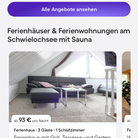
Alle Angebote ansehen
Ferienhäuser & Ferienwohnungen am
Schwielochsee mit Sauna
93 €
1
ab
pro Nacht
ab
Ferienhaus ∙ 3 Gäste ∙ 1 Schlafzimmer
Ferie
Ferienhaus mit Grill, Terrasse und Garten
Wohn