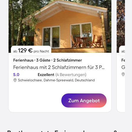
129 €
1
ab
pro Nacht
ab
Ferienhaus ∙ 3 Gäste ∙ 2 Schlafzimmer
Ferie
Ferienhaus mit 2 Schlafzimmern für 3 Personen
Gemü
5.0
Exzellent
(4 Bewertungen)
Sch
Schwielochsee, Dahme-Spreewald, Deutschland
Zum Angebot