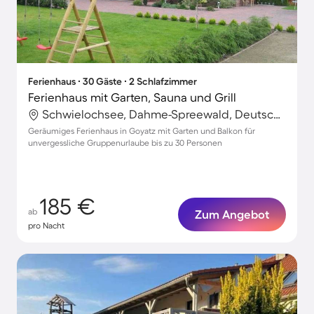
Ferienhaus ∙ 30 Gäste ∙ 2 Schlafzimmer
Ferienhaus mit Garten, Sauna und Grill
Schwielochsee, Dahme-Spreewald, Deutschland
Geräumiges Ferienhaus in Goyatz mit Garten und Balkon für
unvergessliche Gruppenurlaube bis zu 30 Personen
185 €
ab
Zum Angebot
pro Nacht