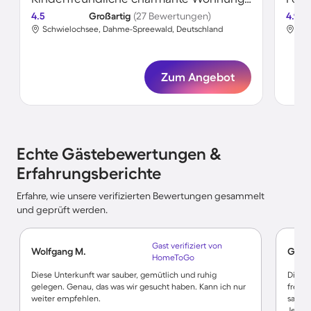
4.5
Großartig
(27 Bewertungen)
4.9
Schwielochsee, Dahme-Spreewald, Deutschland
Sch
Zum Angebot
Echte Gästebewertungen &
Erfahrungsberichte
Erfahre, wie unsere verifizierten Bewertungen gesammelt
und geprüft werden.
Gast verifiziert von
Wolfgang M.
Günte
HomeToGo
Diese Unterkunft war sauber, gemütlich und ruhig
Die pa
gelegen. Genau, das was wir gesucht haben. Kann ich nur
freund
weiter empfehlen.
saube
Jesser