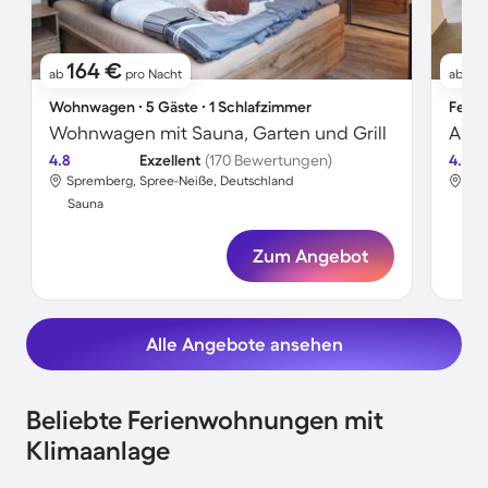
164 €
17
ab
pro Nacht
ab
Wohnwagen ∙ 5 Gäste ∙ 1 Schlafzimmer
Ferie
Wohnwagen mit Sauna, Garten und Grill
Apar
4.8
Exzellent
(170 Bewertungen)
4.6
Spremberg, Spree-Neiße, Deutschland
Spr
Sauna
Sa
Zum Angebot
Alle Angebote ansehen
Beliebte Ferienwohnungen mit
Klimaanlage