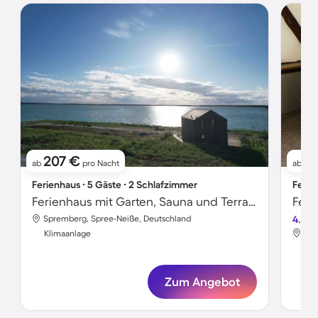
207 €
17
ab
pro Nacht
ab
Ferienhaus ∙ 5 Gäste ∙ 2 Schlafzimmer
Ferie
Ferienhaus mit Garten, Sauna und Terrasse | Panoramablick
Spremberg, Spree-Neiße, Deutschland
4.8
Spr
Klimaanlage
Kli
Zum Angebot