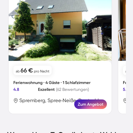
66 €
ab
pro Nacht
ab
Ferienwohnung ∙ 4 Gäste ∙ 1 Schlafzimmer
Ferie
4.8
Exzellent
(62 Bewertungen)
5.0
Spremberg, Spree-Neiße, Deutschland
Zum Angebot