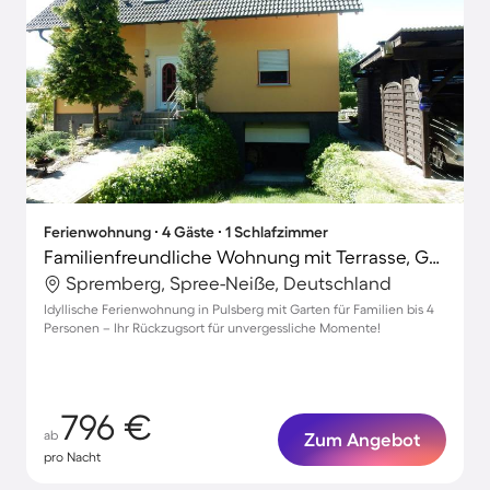
Ferienwohnung ∙ 4 Gäste ∙ 1 Schlafzimmer
Familienfreundliche Wohnung mit Terrasse, Garten und Grill
Spremberg, Spree-Neiße, Deutschland
Idyllische Ferienwohnung in Pulsberg mit Garten für Familien bis 4
Personen – Ihr Rückzugsort für unvergessliche Momente!
796 €
ab
Zum Angebot
pro Nacht