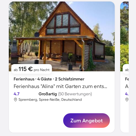
115 €
9
ab
pro Nacht
ab
Ferienhaus ∙ 4 Gäste ∙ 2 Schlafzimmer
Ferie
Ferienhaus "Alina" mit Garten zum entspannen
Apar
4.7
Großartig
(50 Bewertungen)
4.7
Spremberg, Spree-Neiße, Deutschland
Spr
Zum Angebot