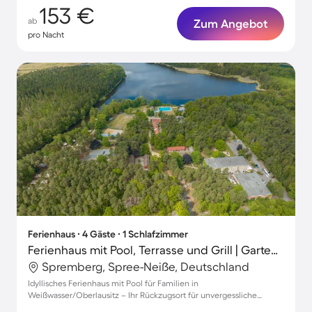
153 €
ab
Zum Angebot
pro Nacht
Ferienhaus ∙ 4 Gäste ∙ 1 Schlafzimmer
Ferienhaus mit Pool, Terrasse und Grill | Gartenblick
Spremberg, Spree-Neiße, Deutschland
Idyllisches Ferienhaus mit Pool für Familien in
Weißwasser/Oberlausitz – Ihr Rückzugsort für unvergessliche
Momente.