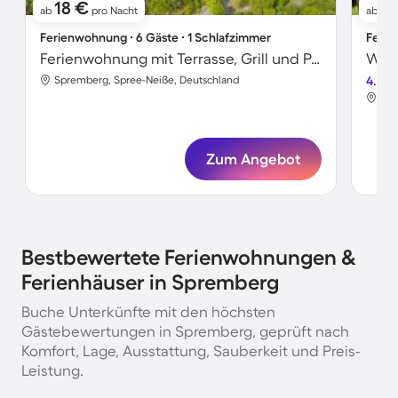
18 €
7
ab
pro Nacht
ab
Ferienwohnung ∙ 6 Gäste ∙ 1 Schlafzimmer
Ferie
Ferienwohnung mit Terrasse, Grill und Pool | Gartenblick
Spremberg, Spree-Neiße, Deutschland
4.5
Spr
Zum Angebot
Bestbewertete Ferienwohnungen &
Ferienhäuser in Spremberg
Buche Unterkünfte mit den höchsten
Gästebewertungen in Spremberg, geprüft nach
Komfort, Lage, Ausstattung, Sauberkeit und Preis-
Leistung.