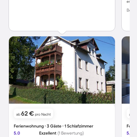
erreic
inkl. 
Bewer
Wande
rundu
62 €
1
ab
pro Nacht
ab
Ferienwohnung ∙ 3 Gäste ∙ 1 Schlafzimmer
Ferie
5.0
Exzellent
(1 Bewertung)
5.0