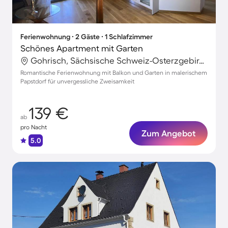
Ferienwohnung ∙ 2 Gäste ∙ 1 Schlafzimmer
Schönes Apartment mit Garten
Gohrisch, Sächsische Schweiz-Osterzgebirge, Deutschland
Romantische Ferienwohnung mit Balkon und Garten in malerischem
Papstdorf für unvergessliche Zweisamkeit
139 €
ab
pro Nacht
Zum Angebot
5.0