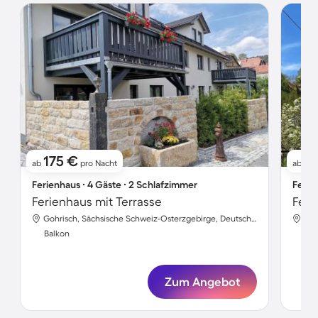
175 €
2
ab
pro Nacht
ab
Ferienhaus ∙ 4 Gäste ∙ 2 Schlafzimmer
Ferie
Ferienhaus mit Terrasse
Feri
Gohrisch, Sächsische Schweiz-Osterzgebirge, Deutschland
Balkon
Bal
Zum Angebot