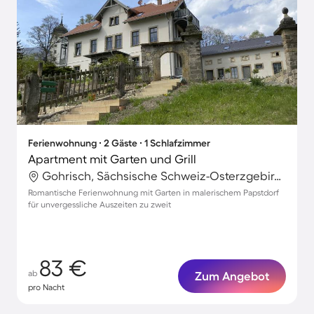
Ferienwohnung ∙ 2 Gäste ∙ 1 Schlafzimmer
Apartment mit Garten und Grill
Gohrisch, Sächsische Schweiz-Osterzgebirge, Deutschland
Romantische Ferienwohnung mit Garten in malerischem Papstdorf
für unvergessliche Auszeiten zu zweit
83 €
ab
Zum Angebot
pro Nacht