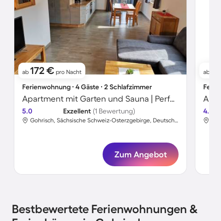
172 €
1
ab
pro Nacht
ab
Ferienwohnung ∙ 4 Gäste ∙ 2 Schlafzimmer
Ferie
Apartment mit Garten und Sauna | Perfekt für die Arbeit von Zuhause
5.0
Exzellent
(1 Bewertung)
4.7
Gohrisch, Sächsische Schweiz-Osterzgebirge, Deutschland
Zum Angebot
Bestbewertete Ferienwohnungen &