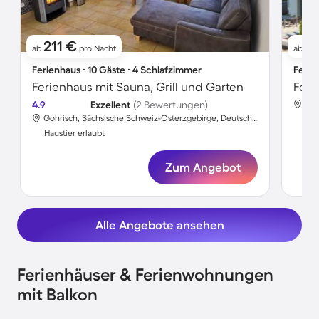
211 €
3
ab
pro Nacht
ab
Ferienhaus ∙ 10 Gäste ∙ 4 Schlafzimmer
Ferie
Ferienhaus mit Sauna, Grill und Garten
Feri
4.9
Exzellent
(2 Bewertungen)
Gohrisch, Sächsische Schweiz-Osterzgebirge, Deutschland
Hau
Haustier erlaubt
Zum Angebot
Alle Angebote ansehen
Ferienhäuser & Ferienwohnungen
mit Balkon