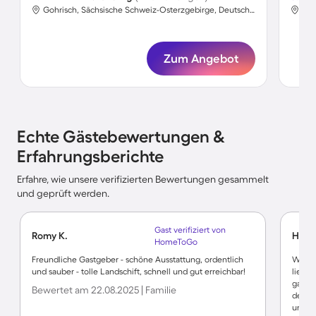
Gohrisch, Sächsische Schweiz-Osterzgebirge, Deutschland
Zum Angebot
Echte Gästebewertungen &
Erfahrungsberichte
Erfahre, wie unsere verifizierten Bewertungen gesammelt
und geprüft werden.
Gast verifiziert von
Romy K.
Hele
HomeToGo
Freundliche Gastgeber - schöne Ausstattung, ordentlich
Wunde
und sauber - tolle Landschift, schnell und gut erreichbar!
liebev
gar n
Bewertet am 22.08.2025 | Familie
den S
und Pr