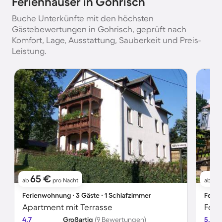
Ferienhäuser in Gohrisch
Buche Unterkünfte mit den höchsten
Gästebewertungen in Gohrisch, geprüft nach
Komfort, Lage, Ausstattung, Sauberkeit und Preis-
Leistung.
65 €
2
ab
pro Nacht
ab
Ferienwohnung ∙ 3 Gäste ∙ 1 Schlafzimmer
Ferie
Apartment mit Terrasse
Feri
4.7
Großartig
(9 Bewertungen)
5.0