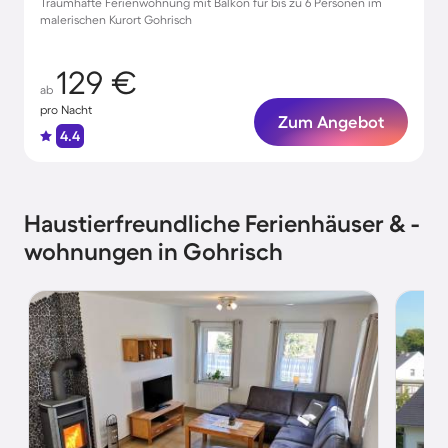
Traumhafte Ferienwohnung mit Balkon für bis zu 6 Personen im
malerischen Kurort Gohrisch
129 €
ab
pro Nacht
Zum Angebot
4.4
Haustierfreundliche Ferienhäuser & -
wohnungen in Gohrisch