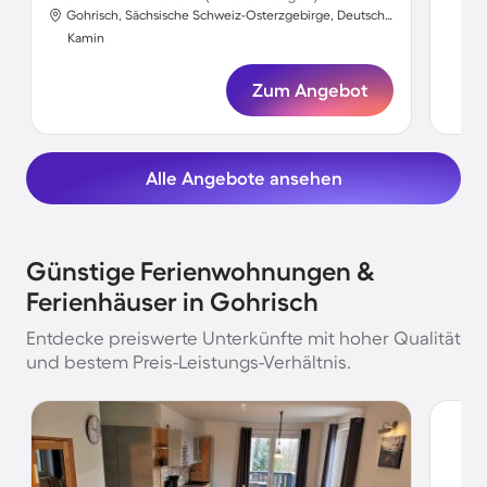
Gohrisch, Sächsische Schweiz-Osterzgebirge, Deutschland
Ka
Kamin
Zum Angebot
Alle Angebote ansehen
Günstige Ferienwohnungen &
Ferienhäuser in Gohrisch
Entdecke preiswerte Unterkünfte mit hoher Qualität
und bestem Preis-Leistungs-Verhältnis.