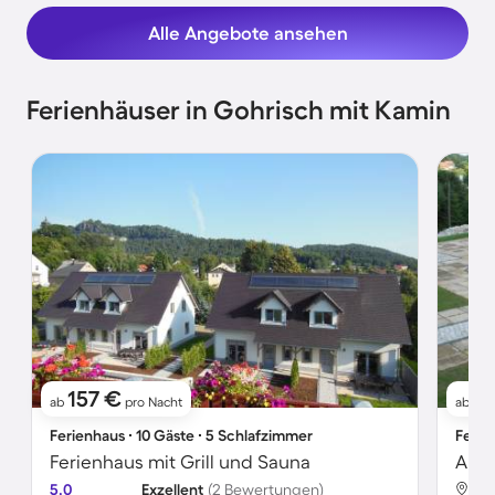
Alle Angebote ansehen
Ferienhäuser in Gohrisch mit Kamin
157 €
7
ab
pro Nacht
ab
Ferienhaus ∙ 10 Gäste ∙ 5 Schlafzimmer
Ferie
Ferienhaus mit Grill und Sauna
5.0
Exzellent
(2 Bewertungen)