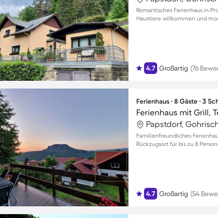
Romantisches Ferienhaus in Pro
Haustiere willkommen und mod
4.7
Großartig
(76 Bewe
Ferienhaus ∙ 8 Gäste ∙ 3 S
Ferienhaus mit Grill, 
Papstdorf, Gohrisc
Familienfreundliches Ferienhaus
Rückzugsort für bis zu 8 Perso
4.7
Großartig
(54 Bewe