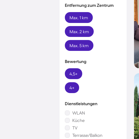
Entfernung zum Zentrum
Max. 1 km
Max. 2 km
Max. 5 km
Bewertung
4,5+
4+
Dienstleistungen
WLAN
Küche
TV
Terrasse/Balkon