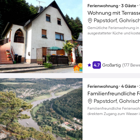
Ferienwohnung ∙ 3 Gäste ∙
Wohnung mit Terrasse
Papstdorf, Gohrisc
Gemütliche Ferienwohnung in Kr
ausgestatteter Küche und kost
4.7
Großartig
(177 Bew
Ferienwohnung ∙ 4 Gäste ∙
Familienfreundliche 
Papstdorf, Gohrisc
Familienfreundliche Ferienwo
direktem Zugang zum Wasser in