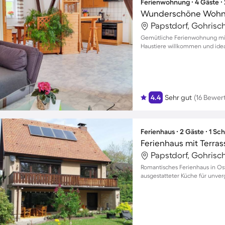
Ferienwohnung ∙ 4 Gäste ∙
Papstdorf, Gohrisc
Gemütliche Ferienwohnung mit 
Haustiere willkommen und ide
4.4
Sehr gut
(16 Bewer
Ferienhaus ∙ 2 Gäste ∙ 1 Sc
Ferienhaus mit Terrass
Papstdorf, Gohrisc
Romantisches Ferienhaus in Ost
ausgestatteter Küche für unver