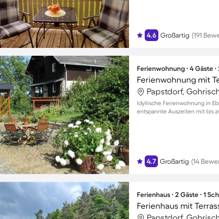
4.6
Großartig
(191 Bew
Ferienwohnung ∙ 4 Gäste ∙
Ferienwohnung mit T
Papstdorf, Gohrisc
Idyllische Ferienwohnung in Ebe
entspannte Auszeiten mit bis 
4.7
Großartig
(14 Bewe
Ferienhaus ∙ 2 Gäste ∙ 1 Sc
Ferienhaus mit Terrass
Papstdorf, Gohrisc