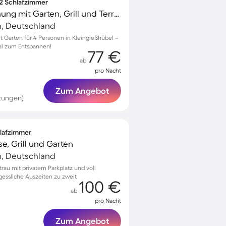
 2 Schlafzimmer
Wunderschöne Wohnung mit Garten, Grill und Terrasse | Panoramablick | Haustiere erlaubt
h, Deutschland
Garten für 4 Personen in Kleingießhübel –
al zum Entspannen!
77 €
ab
pro Nacht
Zum Angebot
tungen)
hlafzimmer
e, Grill und Garten
h, Deutschland
rau mit privatem Parkplatz und voll
gessliche Auszeiten zu zweit
100 €
ab
pro Nacht
Zum Angebot