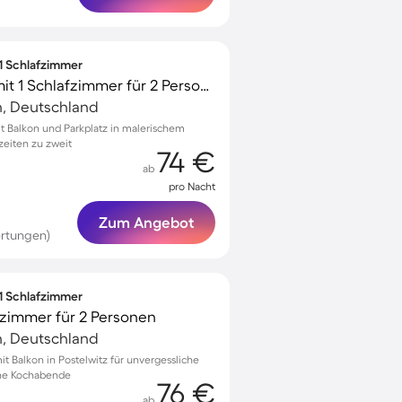
 1 Schlafzimmer
Schönes Apartment mit 1 Schlafzimmer für 2 Personen
h, Deutschland
 Balkon und Parkplatz in malerischem
zeiten zu zweit
74 €
ab
pro Nacht
Zum Angebot
ertungen)
 1 Schlafzimmer
zimmer für 2 Personen
h, Deutschland
 Balkon in Postelwitz für unvergessliche
che Kochabende
76 €
ab