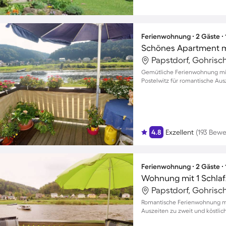
Ferienwohnung ∙ 2 Gäste ∙
Papstdorf, Gohrisc
Gemütliche Ferienwohnung mit
Postelwitz für romantische Aus
4.8
Exzellent
(193 Bew
Ferienwohnung ∙ 2 Gäste ∙
Wohnung mit 1 Schlaf
Papstdorf, Gohrisc
Romantische Ferienwohnung mit
Auszeiten zu zweit und köstli