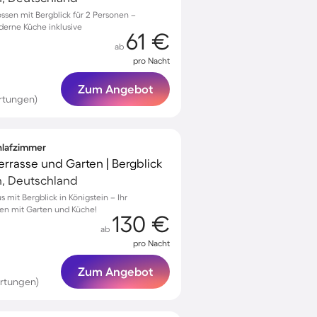
ssen mit Bergblick für 2 Personen –
erne Küche inklusive
61 €
ab
pro Nacht
Zum Angebot
rtungen)
chlafzimmer
Terrasse und Garten | Bergblick
h, Deutschland
 mit Bergblick in Königstein – Ihr
nen mit Garten und Küche!
130 €
ab
pro Nacht
Zum Angebot
rtungen)