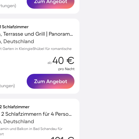
Zum Angebot
rtungen)
 1 Schlafzimmer
Apartment mit Garten, Terrasse und Grill | Panoramablick
h, Deutschland
Garten in Kleingießhübel für romantische
40 €
ab
pro Nacht
Zum Angebot
tungen)
 2 Schlafzimmer
Schöne Wohnung mit 2 Schlafzimmern für 4 Personen
h, Deutschland
Kamin und Balkon in Bad Schandau für
ert