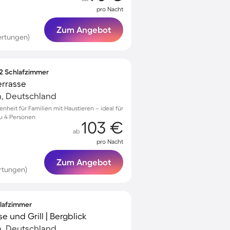
pro Nacht
Zum Angebot
ertungen)
 2 Schlafzimmer
errasse
h, Deutschland
nheit für Familien mit Haustieren – ideal für
zu 4 Personen
103 €
ab
pro Nacht
Zum Angebot
rtungen)
hlafzimmer
e und Grill | Bergblick
h, Deutschland