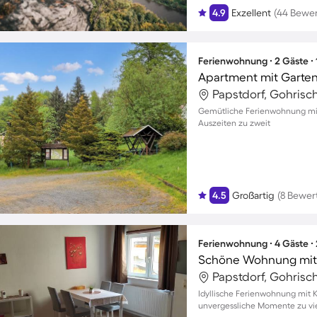
4.9
Exzellent
(44 Bewe
Ferienwohnung ∙ 2 Gäste ∙
Papstdorf, Gohrisc
Gemütliche Ferienwohnung mit 
Auszeiten zu zweit
4.5
Großartig
(8 Bewer
Ferienwohnung ∙ 4 Gäste ∙
Papstdorf, Gohrisc
Idyllische Ferienwohnung mit 
unvergessliche Momente zu vi