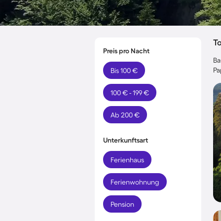
T
Preis pro Nacht
Ba
Pa
Bis 100 €
100 € - 199 €
Ab 200 €
Unterkunftsart
Ferienhaus
Ferienwohnung
Pension