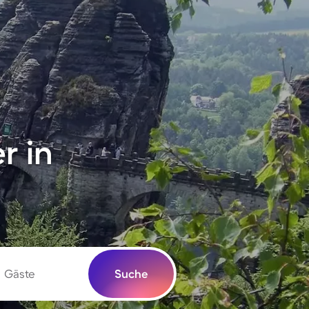
r in
Gäste
Suche