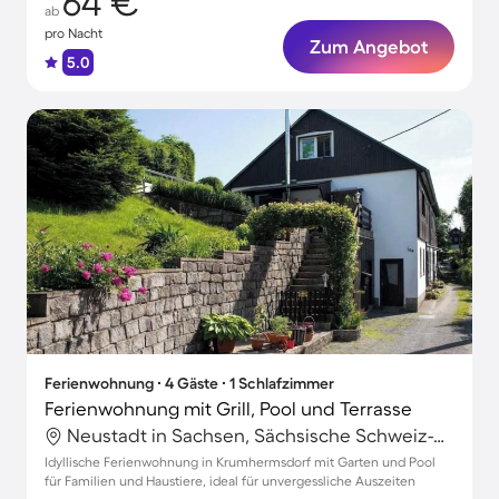
64 €
ab
pro Nacht
Zum Angebot
5.0
Ferienwohnung ∙ 4 Gäste ∙ 1 Schlafzimmer
Ferienwohnung mit Grill, Pool und Terrasse
Neustadt in Sachsen, Sächsische Schweiz-Osterzgebirge, Deutschland
Idyllische Ferienwohnung in Krumhermsdorf mit Garten und Pool
für Familien und Haustiere, ideal für unvergessliche Auszeiten