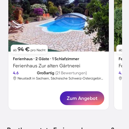
94 €
8
ab
pro Nacht
ab
Ferienhaus ∙ 2 Gäste ∙ 1 Schlafzimmer
Ferie
Ferienhaus Zur alten Gärtnerei
4.6
Großartig
(21 Bewertungen)
4.4
Neustadt in Sachsen, Sächsische Schweiz-Osterzgebirge, Deutschland
Zum Angebot