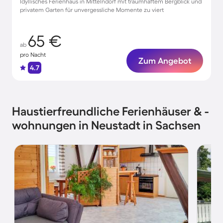
Idyllisches Ferienhaus in Mittelndorf mit traumhaftem Bergblick und
privatem Garten für unvergessliche Momente zu viert
65 €
ab
pro Nacht
Zum Angebot
4.7
Haustierfreundliche Ferienhäuser & -
wohnungen in Neustadt in Sachsen