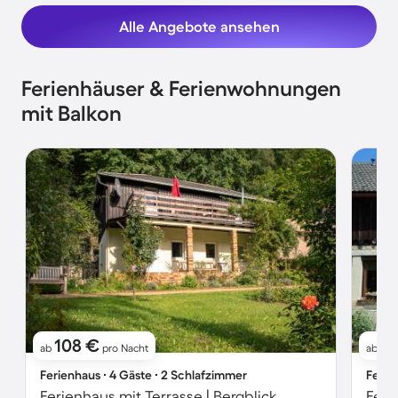
Alle Angebote ansehen
Ferienhäuser & Ferienwohnungen
mit Balkon
108 €
11
ab
pro Nacht
ab
Ferienhaus ∙ 4 Gäste ∙ 2 Schlafzimmer
Ferie
Ferienhaus mit Terrasse | Bergblick