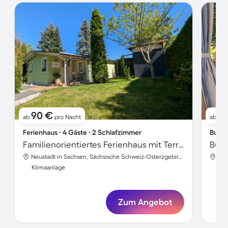
90 €
9
ab
pro Nacht
ab
Ferienhaus ∙ 4 Gäste ∙ 2 Schlafzimmer
Bunga
Familienorientiertes Ferienhaus mit Terrasse, Grill und Garten | Gartenblick
Neustadt in Sachsen, Sächsische Schweiz-Osterzgebirge, Deutschland
Klimaanlage
Kli
Zum Angebot