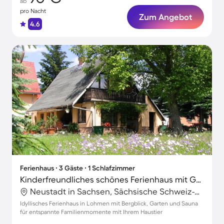
ab
pro Nacht
Zum Angebot
4.6
Ferienhaus ∙ 3 Gäste ∙ 1 Schlafzimmer
Kinderfreundliches schönes Ferienhaus mit Garten, Grill und Sauna | Bergblick | Hunde erlaubt
Neustadt in Sachsen, Sächsische Schweiz-Osterzgebirge, Deutschland
Idyllisches Ferienhaus in Lohmen mit Bergblick, Garten und Sauna
für entspannte Familienmomente mit Ihrem Haustier