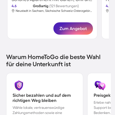
4.6
Großartig
(121 Bewertungen)
4.7
Neustadt in Sachsen, Sächsische Schweiz-Osterzgebirge, Deutschland
Zum Angebot
Warum HomeToGo die beste Wahl
für deine Unterkunft ist
Sicher bezahlen und auf dem
Preisgekr
richtigen Weg bleiben
Erlebe nahtl
Wähle lokale, vertrauenswürdige
Support bei 
Zahlungsmethoden sowie eine
Bedenken.