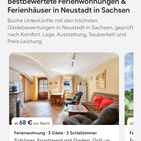
Bestbewertete Ferienwohnungen &
Ferienhäuser in Neustadt in Sachsen
Buche Unterkünfte mit den höchsten
Gästebewertungen in Neustadt in Sachsen, geprüft
nach Komfort, Lage, Ausstattung, Sauberkeit und
Preis-Leistung.
68 €
61
ab
pro Nacht
ab
Ferienwohnung ∙ 3 Gäste ∙ 2 Schlafzimmer
Ferie
Schönes Apartment mit Garten, Grill und Terrasse