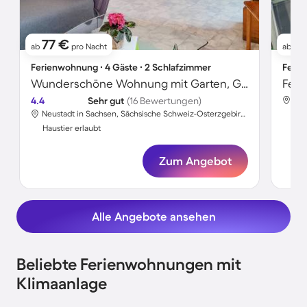
77 €
9
ab
pro Nacht
ab
Ferienwohnung ∙ 4 Gäste ∙ 2 Schlafzimmer
Ferie
Wunderschöne Wohnung mit Garten, Grill und Terrasse | Panoramablick | Haustiere erlaubt
Feri
4.4
Sehr gut
(16 Bewertungen)
Neustadt in Sachsen, Sächsische Schweiz-Osterzgebirge, Deutschland
Hau
Haustier erlaubt
Zum Angebot
Alle Angebote ansehen
Beliebte Ferienwohnungen mit
Klimaanlage