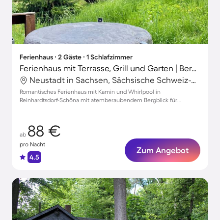
Ferienhaus ∙ 2 Gäste ∙ 1 Schlafzimmer
Ferienhaus mit Terrasse, Grill und Garten | Bergblick
Neustadt in Sachsen, Sächsische Schweiz-Osterzgebirge, Deutschland
Romantisches Ferienhaus mit Kamin und Whirlpool in
Reinhardtsdorf-Schöna mit atemberaubendem Bergblick für
unvergessliche Auszeiten
88 €
ab
pro Nacht
Zum Angebot
4.5