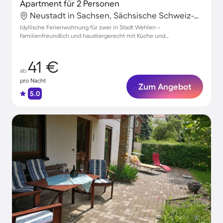
Apartment für 2 Personen
Neustadt in Sachsen, Sächsische Schweiz-Osterzgebirge, Deutschland
Idyllische Ferienwohnung für zwei in Stadt Wehlen –
familienfreundlich und haustiergerecht mit Küche und
Parkmöglichkeiten
41 €
ab
pro Nacht
Zum Angebot
5.0