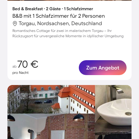
Bed & Breakfast ∙ 2 Gäste ∙ 1 Schlafzimmer
B&B mit 1 Schlafzimmer für 2 Personen
Torgau, Nordsachsen, Deutschland
Romantisches Cottage für zwei in malerischem Torgau – Ihr
Rückzugsort für unvergessliche Momente in idyllischer Umgebung
70 €
ab
Zum Angebot
pro Nacht