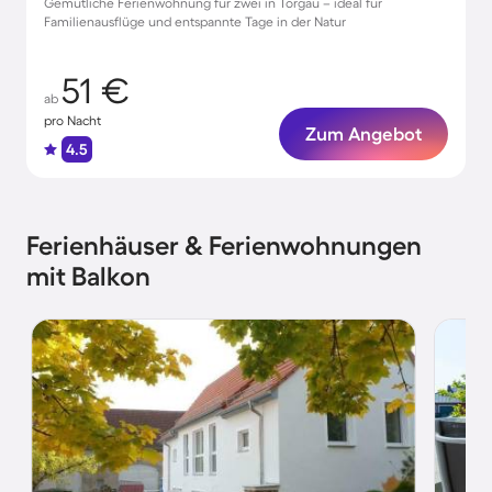
Gemütliche Ferienwohnung für zwei in Torgau – ideal für
Familienausflüge und entspannte Tage in der Natur
51 €
ab
pro Nacht
Zum Angebot
4.5
Ferienhäuser & Ferienwohnungen
mit Balkon