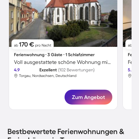
170 €
3
ab
pro Nacht
ab
Ferienwohnung ∙ 3 Gäste ∙ 1 Schlafzimmer
Ferie
Voll ausgestattete schöne Wohnung mit Terrasse | Stadtblick
4.9
Exzellent
(102 Bewertungen)
5.0
Torgau, Nordsachsen, Deutschland
Tor
Zum Angebot
Bestbewertete Ferienwohnungen &