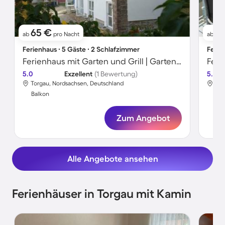
65 €
6
ab
pro Nacht
ab
Ferienhaus ∙ 5 Gäste ∙ 2 Schlafzimmer
Ferie
Ferienhaus mit Garten und Grill | Gartenblick
5.0
Exzellent
(1 Bewertung)
5.0
Torgau, Nordsachsen, Deutschland
Tor
Balkon
Bal
Zum Angebot
Alle Angebote ansehen
Ferienhäuser in Torgau mit Kamin