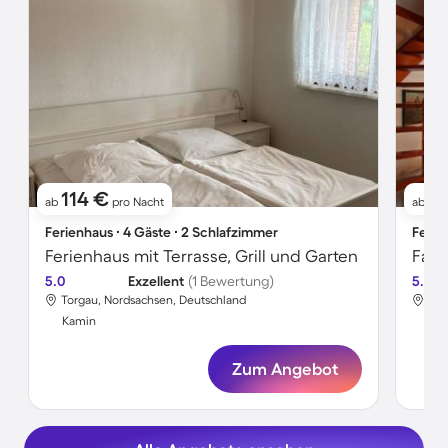
114 €
1
ab
pro Nacht
ab
Ferienhaus ∙ 4 Gäste ∙ 2 Schlafzimmer
Ferie
Ferienhaus mit Terrasse, Grill und Garten
5.0
Exzellent
(1 Bewertung)
5.0
Torgau, Nordsachsen, Deutschland
Tor
Kamin
Ka
Zum Angebot