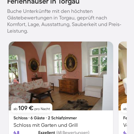
Ferienhäuser in Torgau
Buche Unterkünfte mit den höchsten
Gästebewertungen in Torgau, geprüft nach
Komfort, Lage, Ausstattung, Sauberkeit und Preis-
Leistung.
109 €
1
ab
pro Nacht
ab
Schloss ∙ 6 Gäste ∙ 2 Schlafzimmer
Ferie
Schloss mit Garten und Grill
4.8
Exzellent
(68 Bewertungen)
4.8