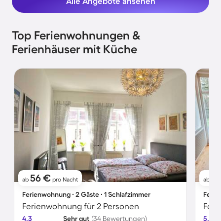
Alle Angebote ansehen
Top Ferienwohnungen &
Ferienhäuser mit Küche
56 €
9
ab
pro Nacht
ab
Ferienwohnung ∙ 2 Gäste ∙ 1 Schlafzimmer
Ferie
Ferienwohnung für 2 Personen
Feri
4.3
Sehr gut
(34 Bewertungen)
5.0