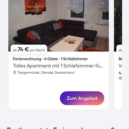
74 €
8
ab
pro Nacht
ab
Ferienwohnung ∙ 4 Gäste ∙ 1 Schlafzimmer
Bed &
Tolles Apartment mit 1 Schlafzimmer für 4 Personen
Tangermünde, Stendal, Deutschland
4.2
Tan
Zum Angebot