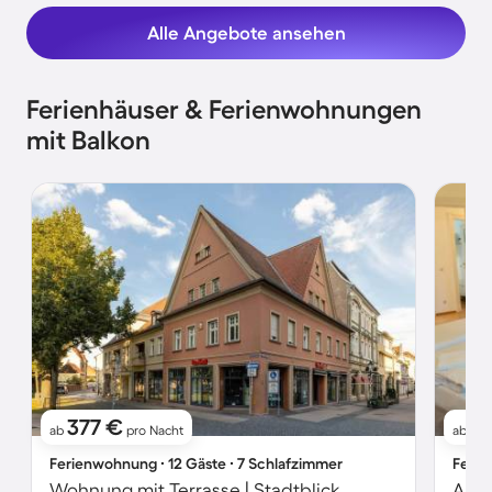
Alle Angebote ansehen
Ferienhäuser & Ferienwohnungen
mit Balkon
377 €
1
ab
pro Nacht
ab
Ferienwohnung ∙ 12 Gäste ∙ 7 Schlafzimmer
Ferie
Wohnung mit Terrasse | Stadtblick
Apar