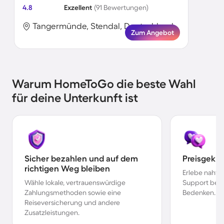
4.8
Exzellent
(91 Bewertungen)
Tangermünde, Stendal, Deutschland
Zum Angebot
Warum HomeToGo die beste Wahl
für deine Unterkunft ist
Sicher bezahlen und auf dem
Preisgekr
richtigen Weg bleiben
Erlebe nahtl
Wähle lokale, vertrauenswürdige
Support bei 
Zahlungsmethoden sowie eine
Bedenken.
Reiseversicherung und andere
Zusatzleistungen.