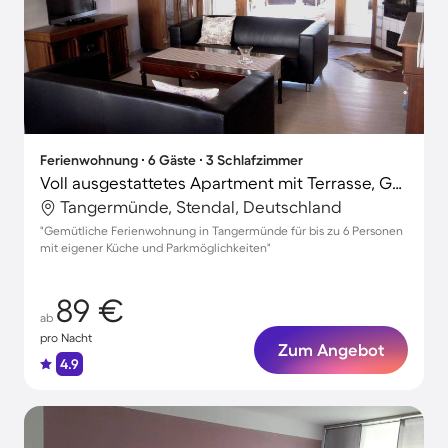
Ferienwohnung ∙ 6 Gäste ∙ 3 Schlafzimmer
Voll ausgestattetes Apartment mit Terrasse, Garten und Grill | Naturblick | Perfekt für die Arbeit von Zuhause
Tangermünde, Stendal, Deutschland
"Gemütliche Ferienwohnung in Tangermünde für bis zu 6 Personen
mit eigener Küche und Parkmöglichkeiten"
89 €
ab
pro Nacht
Zum Angebot
4.9