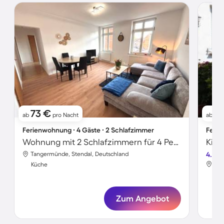
73 €
7
ab
pro Nacht
ab
Ferienwohnung ∙ 4 Gäste ∙ 2 Schlafzimmer
Ferie
Wohnung mit 2 Schlafzimmern für 4 Personen
Tangermünde, Stendal, Deutschland
4.0
Tan
Küche
Kü
Zum Angebot