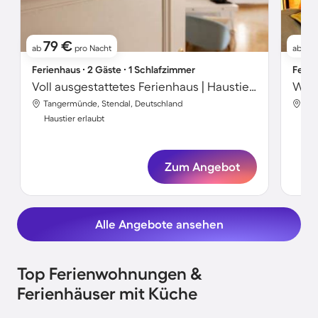
79 €
1
ab
pro Nacht
ab
Ferienhaus ∙ 2 Gäste ∙ 1 Schlafzimmer
Ferie
Voll ausgestattetes Ferienhaus | Haustiere sind willkommen
Wohn
Tangermünde, Stendal, Deutschland
Tan
Haustier erlaubt
Hau
Zum Angebot
Alle Angebote ansehen
Top Ferienwohnungen &
Ferienhäuser mit Küche