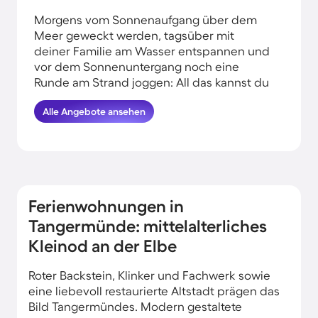
Morgens vom Sonnenaufgang über dem
Meer geweckt werden, tagsüber mit
deiner Familie am Wasser entspannen und
vor dem Sonnenuntergang noch eine
Runde am Strand joggen: All das kannst du
erleben, wenn du deinen Urlaub am
Alle Angebote ansehen
Wasser in Tangermünde verbringst.
HomeToGo hat für dich die besten
Angebote herausgesucht. Finde hier die
schönsten Ferienhäuser am Meer in
Tangermünde und komme garantiert erholt
und munter wieder nachhause.
Ferienwohnungen in
Tangermünde: mittelalterliches
Kleinod an der Elbe
Roter Backstein, Klinker und Fachwerk sowie
eine liebevoll restaurierte Altstadt prägen das
Bild Tangermündes. Modern gestaltete