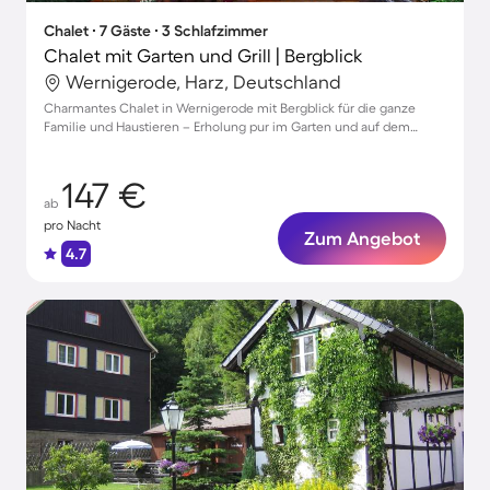
Chalet ∙ 7 Gäste ∙ 3 Schlafzimmer
Chalet mit Garten und Grill | Bergblick
Wernigerode, Harz, Deutschland
Charmantes Chalet in Wernigerode mit Bergblick für die ganze
Familie und Haustieren – Erholung pur im Garten und auf dem
Balkon!
147 €
ab
pro Nacht
Zum Angebot
4.7