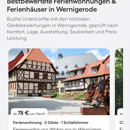
Bestbewertete Ferienwohnungen &
Ferienhäuser in Wernigerode
Buche Unterkünfte mit den höchsten
Gästebewertungen in Wernigerode, geprüft nach
Komfort, Lage, Ausstattung, Sauberkeit und Preis-
Leistung.
78 €
14
ab
pro Nacht
ab
Ferienwohnung ∙ 2 Gäste ∙ 1 Schlafzimmer
Chale
Ferienwohnung Wohnung in Wernigerode mit Garten