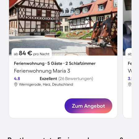
84 €
4
ab
pro Nacht
ab
Ferienwohnung ∙ 5 Gäste ∙ 2 Schlafzimmer
Ferie
Ferienwohnung Maria 3
Wohn
4.8
Exzellent
(26 Bewertungen)
3.9
Wernigerode, Harz, Deutschland
Wer
Zum Angebot