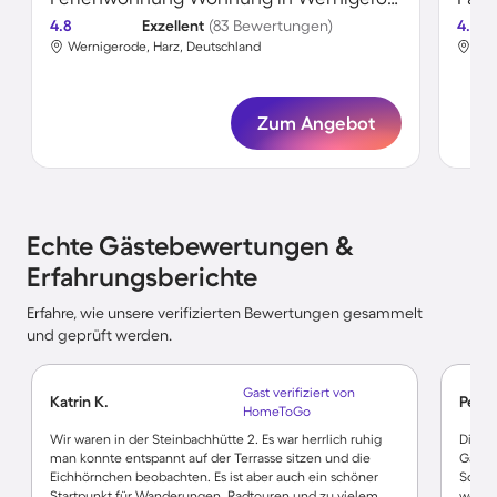
4.8
Exzellent
(83 Bewertungen)
4.8
Wernigerode, Harz, Deutschland
Wer
Zum Angebot
Echte Gästebewertungen &
Erfahrungsberichte
Erfahre, wie unsere verifizierten Bewertungen gesammelt
und geprüft werden.
Gast verifiziert von
Katrin K.
Petra
HomeToGo
Wir waren in der Steinbachhütte 2. Es war herrlich ruhig
Die Wo
man konnte entspannt auf der Terrasse sitzen und die
Gastge
Eichhörnchen beobachten. Es ist aber auch ein schöner
Schwi
Startpunkt für Wanderungen, Radtouren und zu vielem
werde