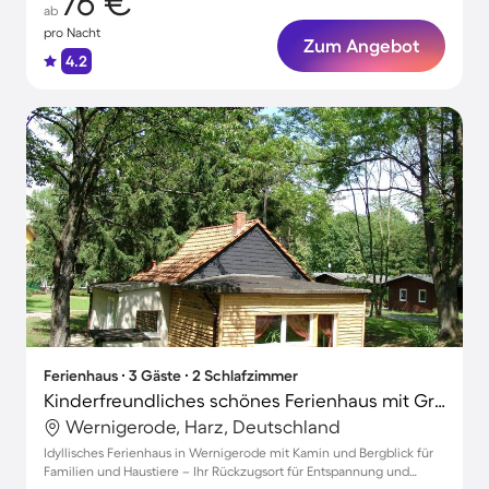
76 €
ab
pro Nacht
Zum Angebot
4.2
Ferienhaus ∙ 3 Gäste ∙ 2 Schlafzimmer
Kinderfreundliches schönes Ferienhaus mit Grill, Garten und Terrasse | Gartenblick | Ideal für Homeoffice | Haustierfreundlich
Wernigerode, Harz, Deutschland
Idyllisches Ferienhaus in Wernigerode mit Kamin und Bergblick für
Familien und Haustiere – Ihr Rückzugsort für Entspannung und