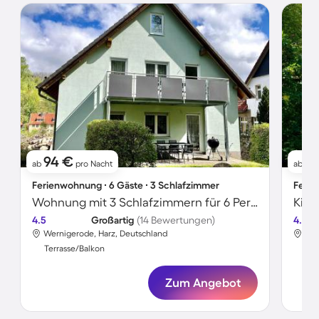
94 €
8
ab
pro Nacht
ab
Ferienwohnung ∙ 6 Gäste ∙ 3 Schlafzimmer
Ferie
Wohnung mit 3 Schlafzimmern für 6 Personen
4.5
Großartig
(14 Bewertungen)
4.0
Wernigerode, Harz, Deutschland
Wer
Terrasse/Balkon
Ter
Zum Angebot