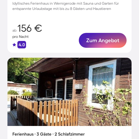
Idyllisches Ferienhaus in Wernigerode mit Sauna und Garten für
entspannte Urlaubstage mit bis zu 8 Gästen und Haustieren
156 €
ab
pro Nacht
Zum Angebot
4.0
Ferienhaus ∙ 3 Gäste ∙ 2 Schlafzimmer