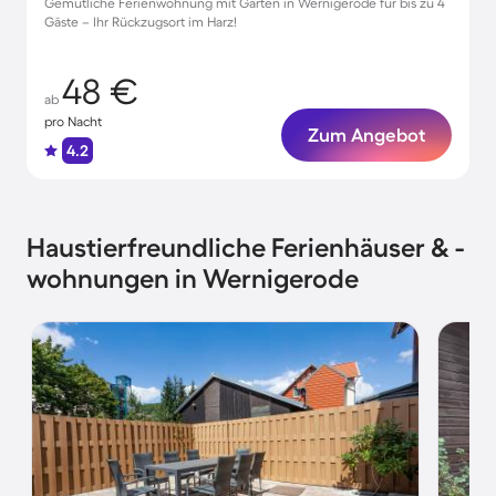
Gemütliche Ferienwohnung mit Garten in Wernigerode für bis zu 4
Gäste – Ihr Rückzugsort im Harz!
48 €
ab
pro Nacht
Zum Angebot
4.2
Haustierfreundliche Ferienhäuser & -
wohnungen in Wernigerode