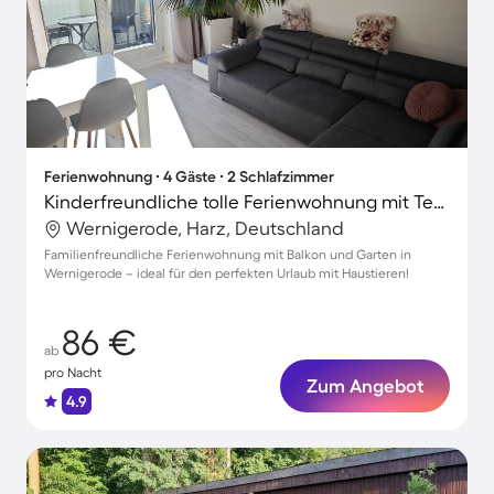
Ferienwohnung ∙ 4 Gäste ∙ 2 Schlafzimmer
Kinderfreundliche tolle Ferienwohnung mit Terrasse und Garten | Stadtblick | Perfekt für die Arbeit von Zuhause | Hunde erlaubt
Wernigerode, Harz, Deutschland
Familienfreundliche Ferienwohnung mit Balkon und Garten in
Wernigerode – ideal für den perfekten Urlaub mit Haustieren!
86 €
ab
pro Nacht
Zum Angebot
4.9