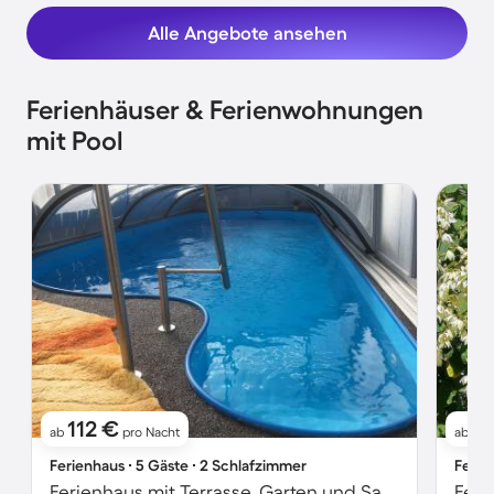
Alle Angebote ansehen
Ferienhäuser & Ferienwohnungen
mit Pool
112 €
1
ab
pro Nacht
ab
Ferienhaus ∙ 5 Gäste ∙ 2 Schlafzimmer
Ferie
Ferienhaus mit Terrasse, Garten und Sauna | Gartenblick | Perfekt für die Arbeit von Zuhause
Feri