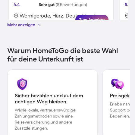
4.4
Sehr gut
(8 Bewertungen)
5.0
Wernigerode, Harz, Deutschland
W
Zum Angebot
Mehr anzeigen
Warum HomeToGo die beste Wahl
für deine Unterkunft ist
Sicher bezahlen und auf dem
Preisgekr
richtigen Weg bleiben
Erlebe nahtl
Wähle lokale, vertrauenswürdige
Support bei 
Zahlungsmethoden sowie eine
Bedenken.
Reiseversicherung und andere
Zusatzleistungen.