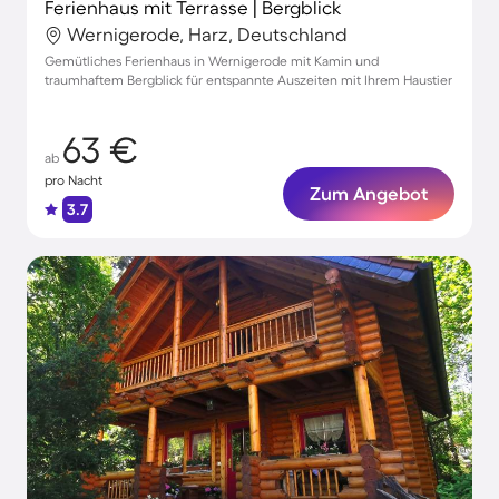
Ferienhaus mit Terrasse | Bergblick
Wernigerode, Harz, Deutschland
Gemütliches Ferienhaus in Wernigerode mit Kamin und
traumhaftem Bergblick für entspannte Auszeiten mit Ihrem Haustier
63 €
ab
pro Nacht
Zum Angebot
3.7