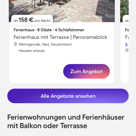
158 €
6
ab
pro Nacht
ab
Ferienhaus ∙ 8 Gäste ∙ 4 Schlafzimmer
Ferie
Ferienhaus mit Terrasse | Panoramablick
Wernigerode, Harz, Deutschland
3.3
Wer
Haustier erlaubt
Hau
Zum Angebot
Alle Angebote ansehen
Ferienwohnungen und Ferienhäuser
mit Balkon oder Terrasse