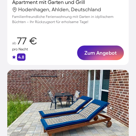
Apartment mit Garten und Grill
Hodenhagen, Ahlden, Deutschland
Familienfreundliche Ferienwohnung mit Garten in idyllischem
Büchten – Ihr Rückzugsort für erholsame Tage!
77 €
ab
pro Nacht
Zum Angebot
4.8