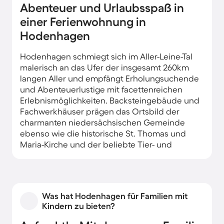
Abenteuer und Urlaubsspaß in
einer Ferienwohnung in
Hodenhagen
Hodenhagen schmiegt sich im Aller-Leine-Tal
malerisch an das Ufer der insgesamt 260km
langen Aller und empfängt Erholungsuchende
und Abenteuerlustige mit facettenreichen
Erlebnismöglichkeiten. Backsteingebäude und
Fachwerkhäuser prägen das Ortsbild der
charmanten niedersächsischen Gemeinde
ebenso wie die historische St. Thomas und
Maria-Kirche und der beliebte Tier- und
Freizeitpark. Genießen Sie herrlich entspannte
Urlaubstage in einer voll ausgestatteten
Ferienwohnung in Hodenhagen und gehen Sie
im Herzen der Lüneburger Heide auf
Was hat Hodenhagen für Familien mit
Entdeckungsreise.
Kindern zu bieten?