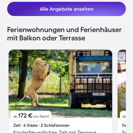
Alle Angebote ansehen
Ferienwohnungen und Ferienhäuser
mit Balkon oder Terrasse
172 €
12
ab
pro Nacht
ab
Zelt ∙ 6 Gäste ∙ 2 Schlafzimmer
Ferie
Kinderfreundliches Zelt mit Terrasse
Feri