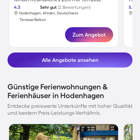
4.3
Sehr gut
(2 Bewertungen)
5.0
Hodenhagen, Ahlden, Deutschland
Hod
Terrasse/Balkon
Ter
Zum Angebot
Alle Angebote ansehen
Günstige Ferienwohnungen &
Ferienhäuser in Hodenhagen
Entdecke preiswerte Unterkünfte mit hoher Qualität
und bestem Preis-Leistungs-Verhältnis.