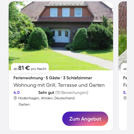
81 €
1
ab
pro Nacht
ab
Ferienwohnung ∙ 5 Gäste ∙ 3 Schlafzimmer
Ferie
Wohnung mit Grill, Terrasse und Garten
Feri
4.0
Sehr gut
(10 Bewertungen)
5.0
Hodenhagen, Ahlden, Deutschland
Hod
Garten
Gar
Zum Angebot