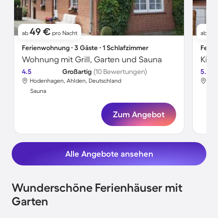
49 €
15
ab
pro Nacht
ab
Ferienwohnung ∙ 3 Gäste ∙ 1 Schlafzimmer
Ferie
Wohnung mit Grill, Garten und Sauna
4.5
Großartig
(10 Bewertungen)
5.0
Hodenhagen, Ahlden, Deutschland
Hod
Sauna
Sa
Zum Angebot
Alle Angebote ansehen
Wunderschöne Ferienhäuser mit
Garten