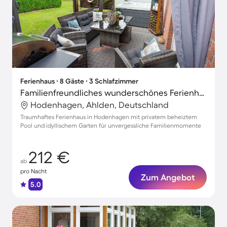
Ferienhaus ∙ 8 Gäste ∙ 3 Schlafzimmer
Familienfreundliches wunderschönes Ferienhaus mit Grill, Terrasse und Garten
Hodenhagen, Ahlden, Deutschland
Traumhaftes Ferienhaus in Hodenhagen mit privatem beheiztem
Pool und idyllischem Garten für unvergessliche Familienmomente
212 €
ab
pro Nacht
Zum Angebot
5.0