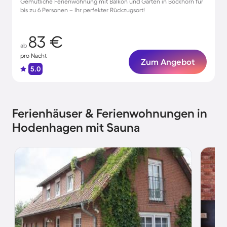
Gemütliche Ferienwohnung mit Balkon und Garten in Bockhorn für
bis zu 6 Personen – Ihr perfekter Rückzugsort!
83 €
ab
pro Nacht
Zum Angebot
5.0
Ferienhäuser & Ferienwohnungen in
Hodenhagen mit Sauna