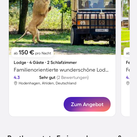
150 €
4
ab
pro Nacht
ab
Lodge ∙ 4 Gäste ∙ 2 Schlafzimmer
Ferie
Familienorientierte wunderschöne Lodge
Feri
4.3
Sehr gut
(2 Bewertungen)
4.5
Hodenhagen, Ahlden, Deutschland
Hod
Zum Angebot