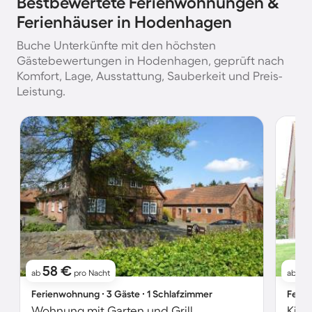
Bestbewertete Ferienwohnungen &
Ferienhäuser in Hodenhagen
Buche Unterkünfte mit den höchsten
Gästebewertungen in Hodenhagen, geprüft nach
Komfort, Lage, Ausstattung, Sauberkeit und Preis-
Leistung.
58 €
1
ab
pro Nacht
ab
Ferienwohnung ∙ 3 Gäste ∙ 1 Schlafzimmer
Ferie
Wohnung mit Garten und Grill