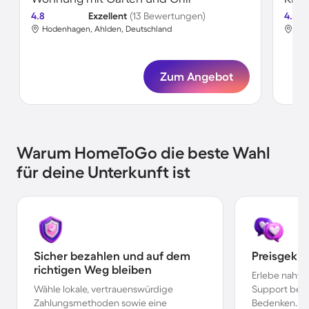
4.8
Exzellent
(13 Bewertungen)
4.8
Hodenhagen, Ahlden, Deutschland
Hod
Zum Angebot
Warum HomeToGo die beste Wahl
für deine Unterkunft ist
Sicher bezahlen und auf dem
Preisgekr
richtigen Weg bleiben
Erlebe nahtl
Wähle lokale, vertrauenswürdige
Support bei 
Zahlungsmethoden sowie eine
Bedenken.