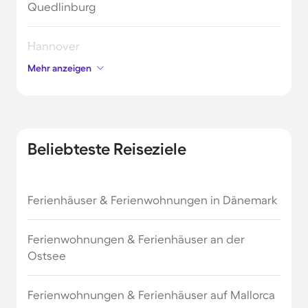
Quedlinburg
Hannover
Mehr anzeigen
Bad Harzburg
Sierksdorf
Beliebteste Reiseziele
Brandenburg an der Havel
Ferienhäuser & Ferienwohnungen in Dänemark
Magdeburg
Ferienwohnungen & Ferienhäuser an der
Celle
Ostsee
Rheinsberg
Ferienwohnungen & Ferienhäuser auf Mallorca