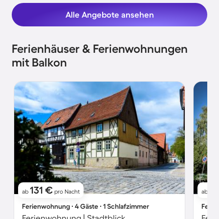
Alle Angebote ansehen
Ferienhäuser & Ferienwohnungen
mit Balkon
131 €
3
ab
pro Nacht
ab
Ferienwohnung ∙ 4 Gäste ∙ 1 Schlafzimmer
Ferie
Ferienwohnung | Stadtblick
Feri