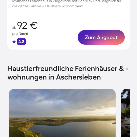
Idyllisches Ferienhaus in Ziegelrode mit Seeblick und Bergblick für
die ganze Familie – Haustiere willkommen!
92 €
ab
pro Nacht
Zum Angebot
4.8
Haustierfreundliche Ferienhäuser & -
wohnungen in Aschersleben