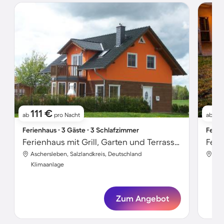
111 €
9
ab
pro Nacht
ab
Ferienhaus ∙ 3 Gäste ∙ 3 Schlafzimmer
Ferie
Ferienhaus mit Grill, Garten und Terrasse | Seeblick
Aschersleben, Salzlandkreis, Deutschland
Asc
Klimaanlage
Kli
Zum Angebot