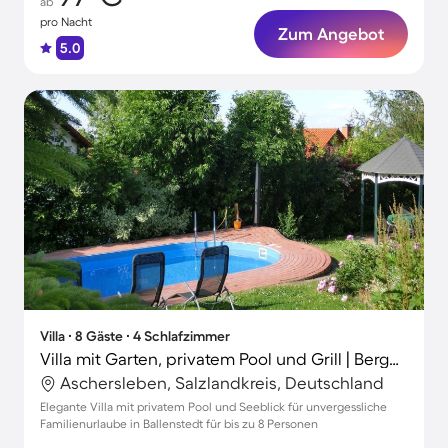
ab
pro Nacht
Zum Angebot
5.0
Villa ∙ 8 Gäste ∙ 4 Schlafzimmer
Villa mit Garten, privatem Pool und Grill | Bergblick
Aschersleben, Salzlandkreis, Deutschland
Elegante Villa mit privatem Pool und Seeblick für unvergessliche
Familienurlaube in Ballenstedt für bis zu 8 Personen