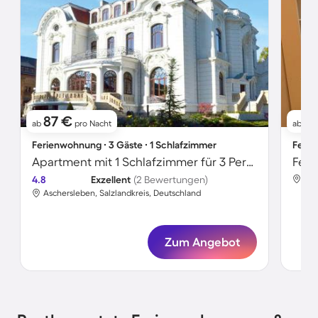
87 €
8
ab
pro Nacht
ab
Ferienwohnung ∙ 3 Gäste ∙ 1 Schlafzimmer
Ferie
Apartment mit 1 Schlafzimmer für 3 Personen
4.8
Exzellent
(2 Bewertungen)
Asc
Aschersleben, Salzlandkreis, Deutschland
Zum Angebot