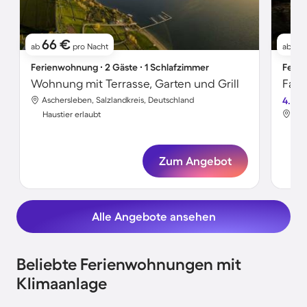
66 €
1
ab
pro Nacht
ab
Ferienwohnung ∙ 2 Gäste ∙ 1 Schlafzimmer
Ferie
Wohnung mit Terrasse, Garten und Grill
Aschersleben, Salzlandkreis, Deutschland
4.5
Asc
Haustier erlaubt
Hau
Zum Angebot
Alle Angebote ansehen
Beliebte Ferienwohnungen mit
Klimaanlage