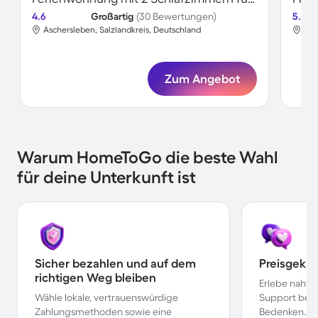
4.6
Großartig
(30 Bewertungen)
5.0
Aschersleben, Salzlandkreis, Deutschland
Asc
Zum Angebot
Warum HomeToGo die beste Wahl
für deine Unterkunft ist
Sicher bezahlen und auf dem
Preisgekr
richtigen Weg bleiben
Erlebe nahtl
Wähle lokale, vertrauenswürdige
Support bei 
Zahlungsmethoden sowie eine
Bedenken.