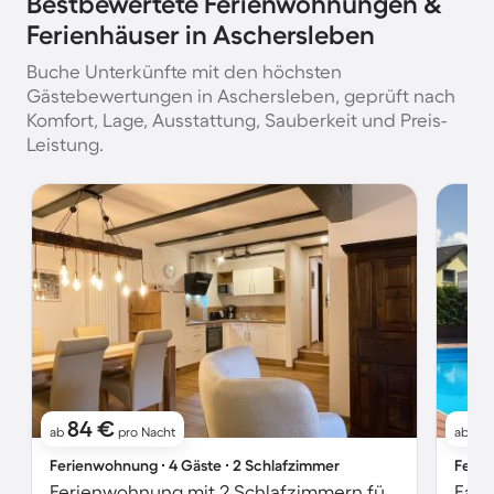
Bestbewertete Ferienwohnungen &
Ferienhäuser in Aschersleben
Buche Unterkünfte mit den höchsten
Gästebewertungen in Aschersleben, geprüft nach
Komfort, Lage, Ausstattung, Sauberkeit und Preis-
Leistung.
84 €
1
ab
pro Nacht
ab
Ferienwohnung ∙ 4 Gäste ∙ 2 Schlafzimmer
Ferie
Ferienwohnung mit 2 Schlafzimmern für 4 Personen