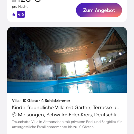
ab
pro Nacht
Zum Angebot
4.6
Villa ∙ 10 Gäste ∙ 4 Schlafzimmer
Kinderfreundliche Villa mit Garten, Terrasse und Sauna | Poolblick
Melsungen, Schwalm-Eder-Kreis, Deutschland
Traumhafte Villa in Altmorschen mit privatem Pool und Bergblick für
unvergessliche Familienmomente bis zu 10 Gästen