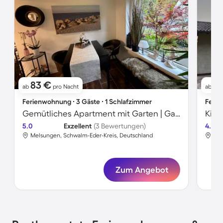
83 €
11
ab
pro Nacht
ab
Ferienwohnung ∙ 3 Gäste ∙ 1 Schlafzimmer
Ferie
Gemütliches Apartment mit Garten | Gartenblick | Ideal für Homeoffice
5.0
Exzellent
(3 Bewertungen)
4.8
Melsungen, Schwalm-Eder-Kreis, Deutschland
Mel
Zum Angebot