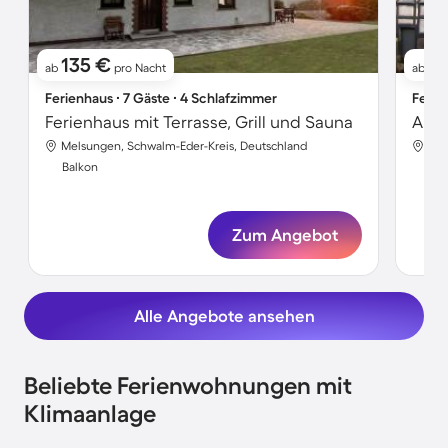
135 €
6
ab
pro Nacht
ab
Ferienhaus ∙ 7 Gäste ∙ 4 Schlafzimmer
Ferie
Ferienhaus mit Terrasse, Grill und Sauna
Melsungen, Schwalm-Eder-Kreis, Deutschland
Mel
Balkon
Bal
Zum Angebot
Alle Angebote ansehen
Beliebte Ferienwohnungen mit
Klimaanlage