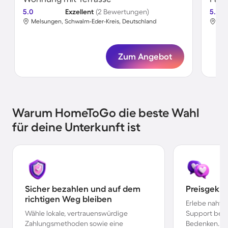
5.0
Exzellent
(2 Bewertungen)
5.0
Melsungen, Schwalm-Eder-Kreis, Deutschland
Mel
Zum Angebot
Warum HomeToGo die beste Wahl
für deine Unterkunft ist
Sicher bezahlen und auf dem
Preisgekr
richtigen Weg bleiben
Erlebe nahtl
Wähle lokale, vertrauenswürdige
Support bei 
Zahlungsmethoden sowie eine
Bedenken.