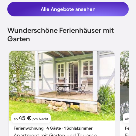
Alle Angebote ansehen
Wunderschöne Ferienhäuser mit
Garten
45 €
7
ab
pro Nacht
ab
Ferienwohnung ∙ 4 Gäste ∙ 1 Schlafzimmer
Ferie
Apartment mit Garten und Terrasse