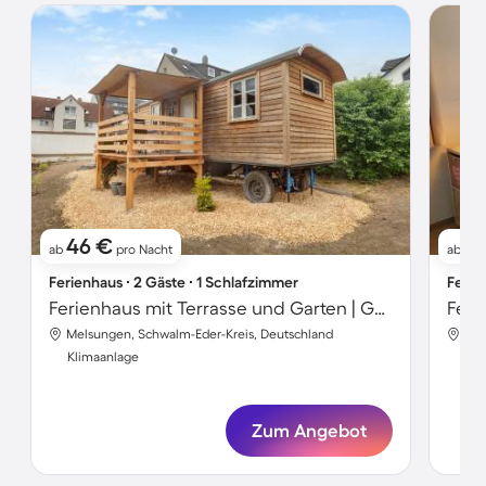
46 €
5
ab
pro Nacht
ab
Ferienhaus ∙ 2 Gäste ∙ 1 Schlafzimmer
Ferie
Ferienhaus mit Terrasse und Garten | Gartenblick
Feri
Melsungen, Schwalm-Eder-Kreis, Deutschland
Mel
Klimaanlage
Kli
Zum Angebot