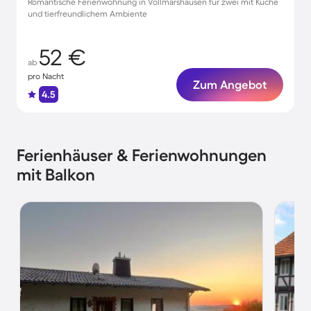
Romantische Ferienwohnung in Vollmarshausen für zwei mit Küche
und tierfreundlichem Ambiente
52 €
ab
pro Nacht
Zum Angebot
4.5
Ferienhäuser & Ferienwohnungen
mit Balkon