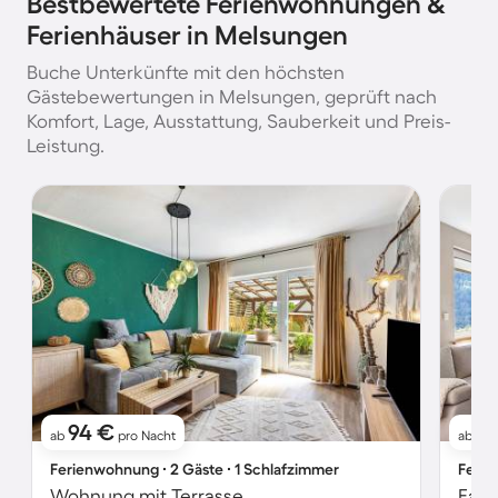
Bestbewertete Ferienwohnungen &
Ferienhäuser in Melsungen
Buche Unterkünfte mit den höchsten
Gästebewertungen in Melsungen, geprüft nach
Komfort, Lage, Ausstattung, Sauberkeit und Preis-
Leistung.
94 €
5
ab
pro Nacht
ab
Ferienwohnung ∙ 2 Gäste ∙ 1 Schlafzimmer
Ferie
Wohnung mit Terrasse