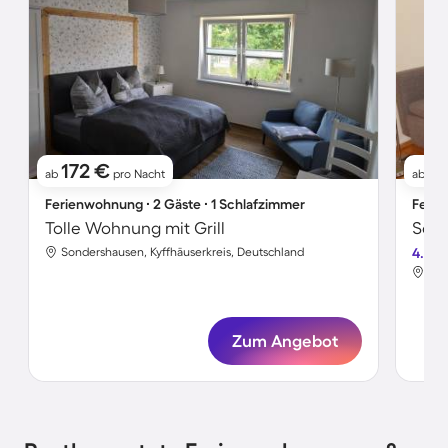
172 €
5
ab
pro Nacht
ab
Ferienwohnung ∙ 2 Gäste ∙ 1 Schlafzimmer
Ferie
Tolle Wohnung mit Grill
Sondershausen, Kyffhäuserkreis, Deutschland
4.8
Son
Zum Angebot