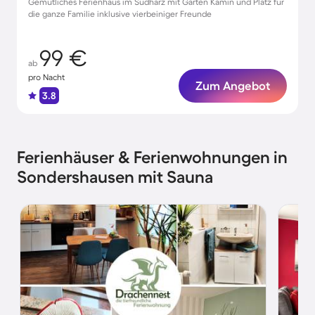
Gemütliches Ferienhaus im Südharz mit Garten Kamin und Platz für
die ganze Familie inklusive vierbeiniger Freunde
99 €
ab
pro Nacht
Zum Angebot
3.8
Ferienhäuser & Ferienwohnungen in
Sondershausen mit Sauna