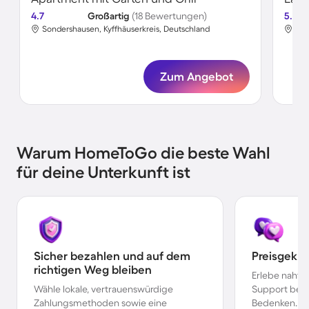
4.7
Großartig
(18 Bewertungen)
5.0
Sondershausen, Kyffhäuserkreis, Deutschland
Son
Zum Angebot
Warum HomeToGo die beste Wahl
für deine Unterkunft ist
Sicher bezahlen und auf dem
Preisgekr
richtigen Weg bleiben
Erlebe nahtl
Wähle lokale, vertrauenswürdige
Support bei 
Zahlungsmethoden sowie eine
Bedenken.