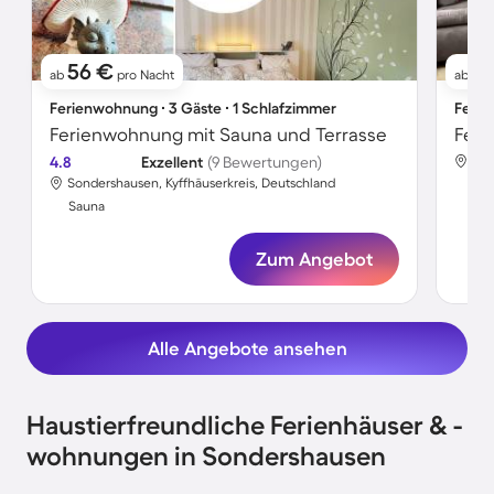
56 €
1
ab
pro Nacht
ab
Ferienwohnung ∙ 3 Gäste ∙ 1 Schlafzimmer
Ferie
Ferienwohnung mit Sauna und Terrasse
Feri
4.8
Exzellent
(9 Bewertungen)
Son
Sondershausen, Kyffhäuserkreis, Deutschland
Sa
Sauna
Zum Angebot
Alle Angebote ansehen
Haustierfreundliche Ferienhäuser & -
wohnungen in Sondershausen