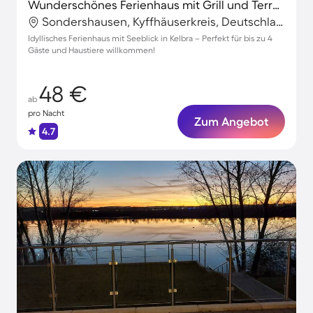
Wunderschönes Ferienhaus mit Grill und Terrasse | Seeblick | Haustiere sind willkommen
Sondershausen, Kyffhäuserkreis, Deutschland
Idyllisches Ferienhaus mit Seeblick in Kelbra – Perfekt für bis zu 4
Gäste und Haustiere willkommen!
48 €
ab
pro Nacht
Zum Angebot
4.7