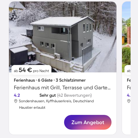
54 €
7
ab
pro Nacht
ab
Ferienhaus ∙ 6 Gäste ∙ 3 Schlafzimmer
Ferie
Ferienhaus mit Grill, Terrasse und Garten | Naturblick
Feri
4.2
Sehr gut
(42 Bewertungen)
4.7
Sondershausen, Kyffhäuserkreis, Deutschland
Son
Haustier erlaubt
Hau
Zum Angebot