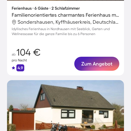
Ferienhaus ∙ 6 Gäste ∙ 2 Schlafzimmer
Familienorientiertes charmantes Ferienhaus mit Garten, Terrasse und Sauna | Seeblick
Sondershausen, Kyffhäuserkreis, Deutschland
Idyllisches Ferienhaus in Nordhausen mit Seeblick, Garten und
Wellnessoase für die ganze Familie bis zu 6 Personen
104 €
ab
pro Nacht
Zum Angebot
4.9