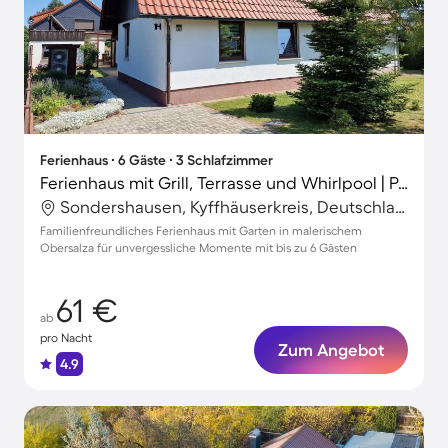
Ferienhaus ∙ 6 Gäste ∙ 3 Schlafzimmer
Ferienhaus mit Grill, Terrasse und Whirlpool | Perfekt für die Arbeit von Zuhause
Sondershausen, Kyffhäuserkreis, Deutschland
Familienfreundliches Ferienhaus mit Garten in malerischem
Obersalza für unvergessliche Momente mit bis zu 6 Gästen
61 €
ab
pro Nacht
Zum Angebot
4.9