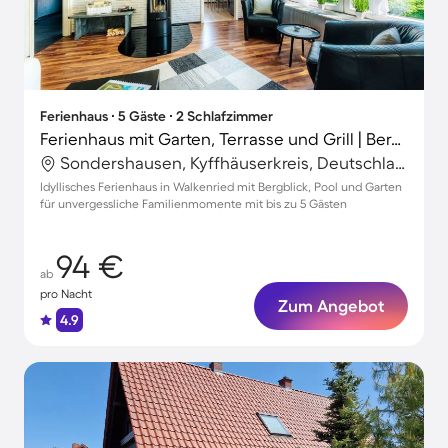
Ferienhaus ∙ 5 Gäste ∙ 2 Schlafzimmer
Ferienhaus mit Garten, Terrasse und Grill | Bergblick
Sondershausen, Kyffhäuserkreis, Deutschland
Idyllisches Ferienhaus in Walkenried mit Bergblick, Pool und Garten
für unvergessliche Familienmomente mit bis zu 5 Gästen
94 €
ab
pro Nacht
Zum Angebot
4.9