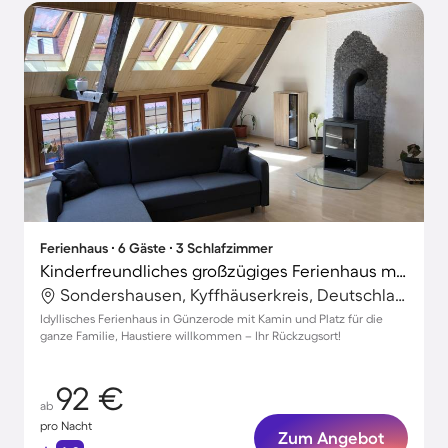
Ferienhaus ∙ 6 Gäste ∙ 3 Schlafzimmer
Kinderfreundliches großzügiges Ferienhaus mit Terrasse und Grill | Haustierfreundlich
Sondershausen, Kyffhäuserkreis, Deutschland
Idyllisches Ferienhaus in Günzerode mit Kamin und Platz für die
ganze Familie, Haustiere willkommen – Ihr Rückzugsort!
92 €
ab
pro Nacht
Zum Angebot