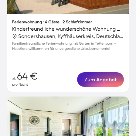
Ferienwohnung ∙ 4 Gäste ∙ 2 Schlafzimmer
Kinderfreundliche wunderschöne Wohnung mit Grill, Terrasse und Garten | Hunde erlaubt
Sondershausen, Kyffhäuserkreis, Deutschland
Familienfreundliche Ferienwohnung mit Garten in Tettenborn –
Haustiere willkommen für unvergessliche Urlaubsmomente!
64 €
ab
Zum Angebot
pro Nacht