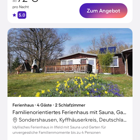
ab
pro Nacht
Zum Angebot
5.0
Ferienhaus ∙ 4 Gäste ∙ 2 Schlafzimmer
Familienorientiertes Ferienhaus mit Sauna, Garten und Terrasse
Sondershausen, Kyffhäuserkreis, Deutschland
Idyllisches Ferienhaus in Ilfeld mit Sauna und Garten für
unvergessliche Familienmomente bis zu 4 Personen