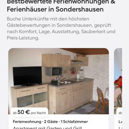
Bestbewertete Ferienwohnungen &
Ferienhäuser in Sondershausen
Buche Unterkünfte mit den höchsten
Gästebewertungen in Sondershausen, geprüft
nach Komfort, Lage, Ausstattung, Sauberkeit und
Preis-Leistung.
50 €
6
ab
pro Nacht
ab
Ferienwohnung ∙ 2 Gäste ∙ 1 Schlafzimmer
Landh
Apartment mit Garten und Grill
Land