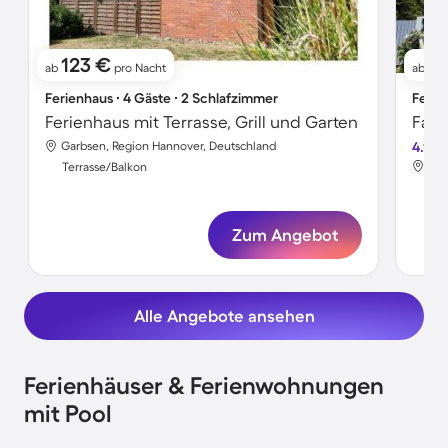
123 €
7
ab
pro Nacht
ab
Ferienhaus ∙ 4 Gäste ∙ 2 Schlafzimmer
Ferie
Ferienhaus mit Terrasse, Grill und Garten
Garbsen, Region Hannover, Deutschland
4.1
Gar
Terrasse/Balkon
Ter
Zum Angebot
Alle Angebote ansehen
Ferienhäuser & Ferienwohnungen
mit Pool