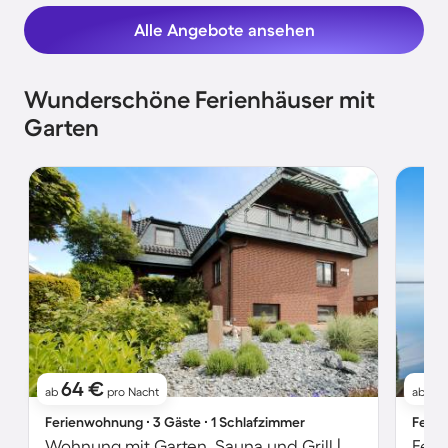
Alle Angebote ansehen
Wunderschöne Ferienhäuser mit
Garten
64 €
1
ab
pro Nacht
ab
Ferienwohnung ∙ 3 Gäste ∙ 1 Schlafzimmer
Ferie
Wohnung mit Garten, Sauna und Grill | Gartenblick