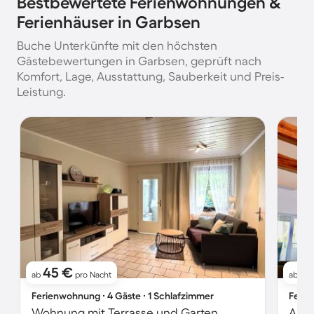
Bestbewertete Ferienwohnungen &
Ferienhäuser in Garbsen
Buche Unterkünfte mit den höchsten
Gästebewertungen in Garbsen, geprüft nach
Komfort, Lage, Ausstattung, Sauberkeit und Preis-
Leistung.
45 €
8
ab
pro Nacht
ab
Ferienwohnung ∙ 4 Gäste ∙ 1 Schlafzimmer
Ferie
Wohnung mit Terrasse und Garten