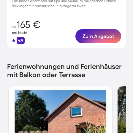
Luxuriöses Aparthotel mit Spa und Sauna im malerischen Schloss
Ricklingen für romantische Rückzüge zu zweit
165 €
ab
pro Nacht
Zum Angebot
4.9
Ferienwohnungen und Ferienhäuser
mit Balkon oder Terrasse