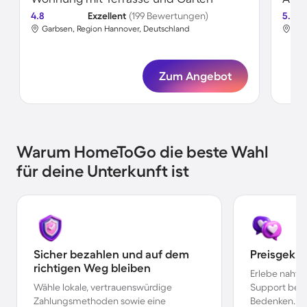
4.8
Exzellent
(199 Bewertungen)
5.0
Garbsen, Region Hannover, Deutschland
Gar
Zum Angebot
Warum HomeToGo die beste Wahl
für deine Unterkunft ist
Sicher bezahlen und auf dem
Preisgekr
richtigen Weg bleiben
Erlebe nahtl
Wähle lokale, vertrauenswürdige
Support bei 
Zahlungsmethoden sowie eine
Bedenken.