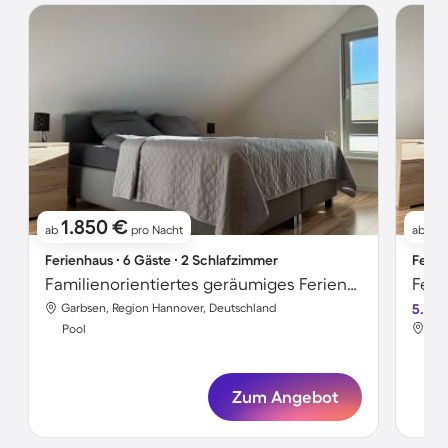
1.850 €
11
ab
pro Nacht
ab
Ferienhaus ∙ 6 Gäste ∙ 2 Schlafzimmer
Ferie
Familienorientiertes geräumiges Ferienhaus mit Garten, Terrasse und Pool | Haustierfreundlich
Feri
Garbsen, Region Hannover, Deutschland
5.0
Gar
Pool
Poo
Zum Angebot