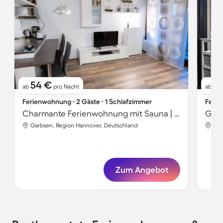
54 €
7
ab
pro Nacht
ab
Ferienwohnung ∙ 2 Gäste ∙ 1 Schlafzimmer
Ferie
Charmante Ferienwohnung mit Sauna | Seeblick | Strand in der Nähe
Garbsen, Region Hannover, Deutschland
Gar
Zum Angebot