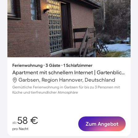
Ferienwohnung ∙ 3 Gäste ∙ 1 Schlafzimmer
Apartment mit schnellem Internet | Gartenblick | Ideal für Homeoffice
Garbsen, Region Hannover, Deutschland
Gemütliche Ferienwohnung in Garbsen für bis zu 3 Personen mit
Küche und tierfreundlicher Atmosphäre
58 €
ab
Zum Angebot
pro Nacht