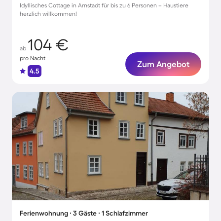
Idyllisches Cottage in Arnstadt für bis zu 6 Personen – Haustiere
herzlich willkommen!
104 €
ab
pro Nacht
Zum Angebot
4.5
Ferienwohnung ∙ 3 Gäste ∙ 1 Schlafzimmer