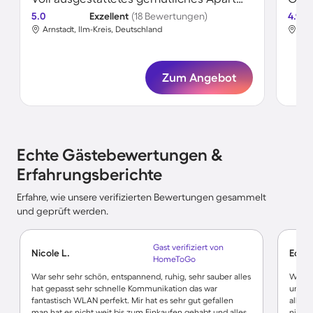
5.0
Exzellent
(18 Bewertungen)
4.9
Arnstadt, Ilm-Kreis, Deutschland
Arn
Zum Angebot
Echte Gästebewertungen &
Erfahrungsberichte
Erfahre, wie unsere verifizierten Bewertungen gesammelt
und geprüft werden.
Gast verifiziert von
Nicole L.
Eckar
HomeToGo
War sehr sehr schön, entspannend, ruhig, sehr sauber alles
Wir wa
hat gepasst sehr schnelle Kommunikation das war
unweit
fantastisch WLAN perfekt. Mir hat es sehr gut gefallen
alles 
man hat es nicht weit bis zum Einkaufen gehabt und alles
nicht