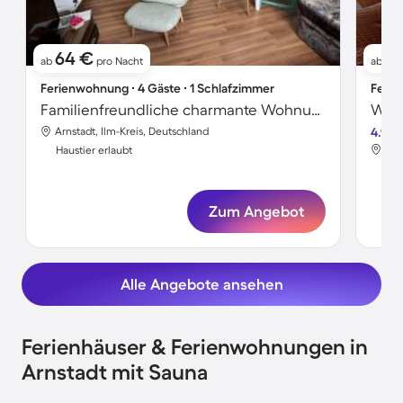
64 €
9
ab
pro Nacht
ab
Ferienwohnung ∙ 4 Gäste ∙ 1 Schlafzimmer
Ferie
Familienfreundliche charmante Wohnung | Stadtblick | Haustierfreundlich
Wohn
Arnstadt, Ilm-Kreis, Deutschland
4.9
Arn
Haustier erlaubt
Hau
Zum Angebot
Alle Angebote ansehen
Ferienhäuser & Ferienwohnungen in
Arnstadt mit Sauna