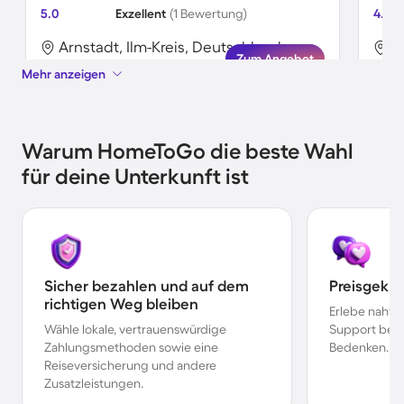
5.0
Exzellent
(1 Bewertung)
4.8
Arnstadt, Ilm-Kreis, Deutschland
A
Zum Angebot
Mehr anzeigen
Warum HomeToGo die beste Wahl
für deine Unterkunft ist
Sicher bezahlen und auf dem
Preisgekr
richtigen Weg bleiben
Erlebe nahtl
Wähle lokale, vertrauenswürdige
Support bei 
Zahlungsmethoden sowie eine
Bedenken.
Reiseversicherung und andere
Zusatzleistungen.