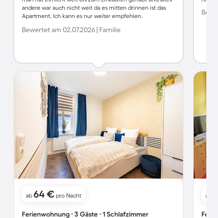
andere war auch nicht weit da es mitten drinnen ist das
Bewer
Apartment. Ich kann es nur weiter empfehlen.
Dankeschön für den tollen Aufenthalt nochmal :) kommen
Bewertet am 02.07.2026 | Familie
aufjedenfall wieder
64 €
ab
pro Nacht
ab
Ferienwohnung ∙ 3 Gäste ∙ 1 Schlafzimmer
Ferie