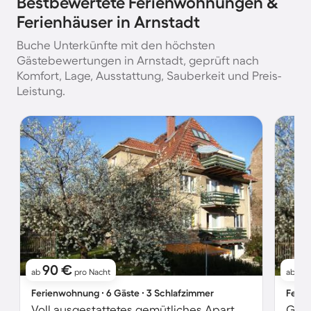
Bestbewertete Ferienwohnungen &
Ferienhäuser in Arnstadt
Buche Unterkünfte mit den höchsten
Gästebewertungen in Arnstadt, geprüft nach
Komfort, Lage, Ausstattung, Sauberkeit und Preis-
Leistung.
90 €
9
ab
pro Nacht
ab
Ferienwohnung ∙ 6 Gäste ∙ 3 Schlafzimmer
Ferie
Voll ausgestattetes gemütliches Apartment mit Grill und Garten | Hunde erlaubt