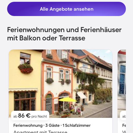
Alle Angebote ansehen
Ferienwohnungen und Ferienhäuser
mit Balkon oder Terrasse
86 €
18
ab
pro Nacht
ab
Ferienwohnung ∙ 3 Gäste ∙ 1 Schlafzimmer
Ferie
Apartment mit Terrasse