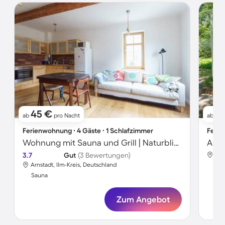
45 €
4
ab
pro Nacht
ab
Ferienwohnung ∙ 4 Gäste ∙ 1 Schlafzimmer
Ferie
Wohnung mit Sauna und Grill | Naturblick
3.7
Gut
(3 Bewertungen)
Arn
Arnstadt, Ilm-Kreis, Deutschland
Sa
Sauna
Zum Angebot