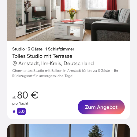
Studio ∙ 3 Gäste ∙ 1 Schlafzimmer
Tolles Studio mit Terrasse
Arnstadt, Ilm-Kreis, Deutschland
Charmantes Studio mit Balkon in Arnstadt für bis zu 3 Gäste – Ihr
Rückzugsort für unvergessliche Tage!
80 €
ab
pro Nacht
Zum Angebot
5.0