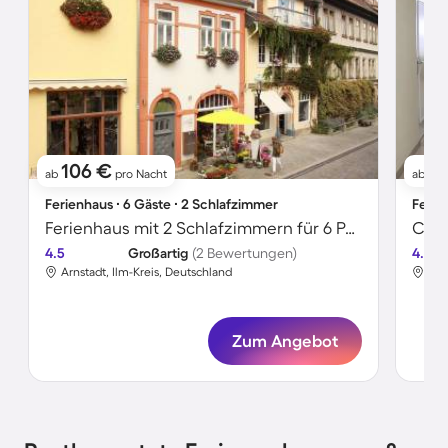
106 €
8
ab
pro Nacht
ab
Ferienhaus ∙ 6 Gäste ∙ 2 Schlafzimmer
Ferie
Ferienhaus mit 2 Schlafzimmern für 6 Personen
4.5
Großartig
(2 Bewertungen)
4.6
Arnstadt, Ilm-Kreis, Deutschland
Arn
Zum Angebot