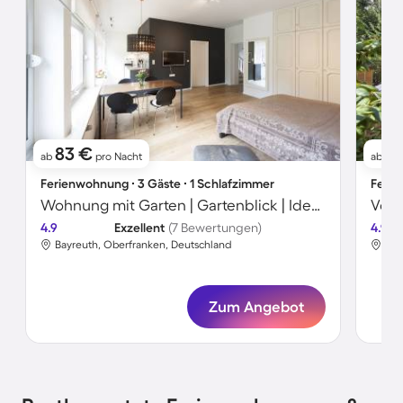
83 €
1
ab
pro Nacht
ab
Ferienwohnung ∙ 3 Gäste ∙ 1 Schlafzimmer
Ferie
Wohnung mit Garten | Gartenblick | Ideal für Homeoffice
4.9
Exzellent
(7 Bewertungen)
4.9
Bayreuth, Oberfranken, Deutschland
Bay
Zum Angebot