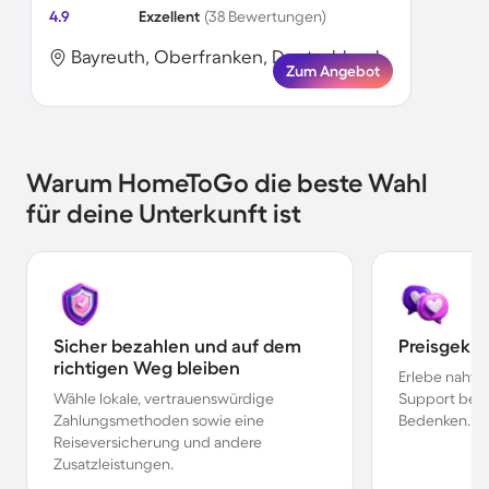
4.9
Exzellent
(38 Bewertungen)
Bayreuth, Oberfranken, Deutschland
Zum Angebot
Warum HomeToGo die beste Wahl
für deine Unterkunft ist
Sicher bezahlen und auf dem
Preisgekr
richtigen Weg bleiben
Erlebe nahtl
Wähle lokale, vertrauenswürdige
Support bei 
Zahlungsmethoden sowie eine
Bedenken.
Reiseversicherung und andere
Zusatzleistungen.