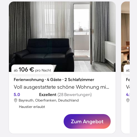
106 €
1
ab
pro Nacht
ab
Ferienwohnung ∙ 4 Gäste ∙ 2 Schlafzimmer
Ferie
Voll ausgestattete schöne Wohnung mit Terrasse | Haustiere erlaubt
5.0
Exzellent
(28 Bewertungen)
4.9
Bayreuth, Oberfranken, Deutschland
Bay
Haustier erlaubt
Hau
Zum Angebot