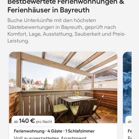
Bestbewertete Ferienwohnungen &
Ferienhäuser in Bayreuth
Buche Unterkünfte mit den höchsten
Gästebewertungen in Bayreuth, geprüft nach
Komfort, Lage, Ausstattung, Sauberkeit und Preis-
Leistung.
140 €
9
ab
pro Nacht
ab
Ferienwohnung ∙ 4 Gäste ∙ 1 Schlafzimmer
Ferie
Voll ausgestattetes Apartment
Feri