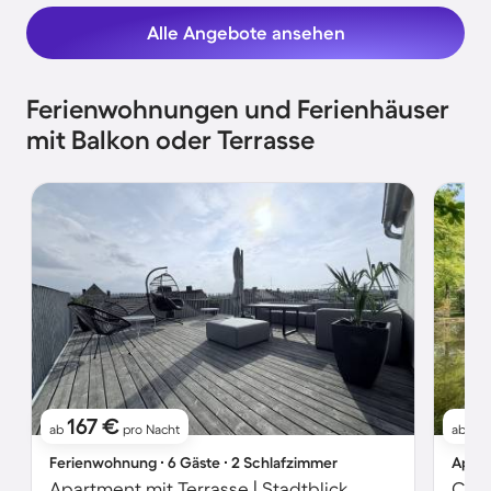
Alle Angebote ansehen
Ferienwohnungen und Ferienhäuser
mit Balkon oder Terrasse
167 €
17
ab
pro Nacht
ab
Ferienwohnung ∙ 6 Gäste ∙ 2 Schlafzimmer
Apart
Apartment mit Terrasse | Stadtblick