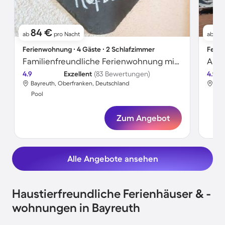
84 €
1
ab
pro Nacht
ab
Ferienwohnung ∙ 4 Gäste ∙ 2 Schlafzimmer
Ferie
Familienfreundliche Ferienwohnung mit beheiztem Pool, Sauna und Grill | Panoramablick
4.9
Exzellent
(83 Bewertungen)
4.9
Bayreuth, Oberfranken, Deutschland
Bay
Pool
Poo
Zum Angebot
Alle Angebote ansehen
Haustierfreundliche Ferienhäuser & -
wohnungen in Bayreuth