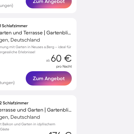
Zum Angebot
tungen)
 1 Schlafzimmer
Ferienwohnung mit Garten und Terrasse | Gartenblick
gen, Deutschland
ung mit Garten in Neuses a.Berg – ideal für
rgessliche Erlebnisse!
60 €
ab
pro Nacht
Zum Angebot
tungen)
 2 Schlafzimmer
Apartment mit Grill, Terrasse und Garten | Gartenblick
gen, Deutschland
Balkon und Garten in idyllischem
 Gäste