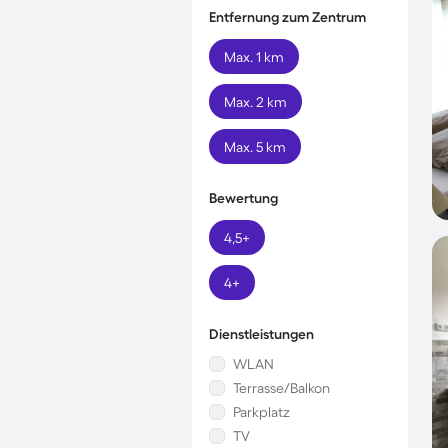
Entfernung zum Zentrum
Max. 1 km
Max. 2 km
Max. 5 km
Bewertung
4,5+
4+
Dienstleistungen
WLAN
Terrasse/Balkon
Parkplatz
TV