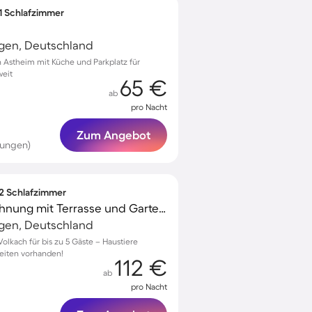
 1 Schlafzimmer
gen, Deutschland
Astheim mit Küche und Parkplatz für
weit
65 €
ab
pro Nacht
Zum Angebot
tungen)
 2 Schlafzimmer
Gemütliche Ferienwohnung mit Terrasse und Garten | Haustierfreundlich
gen, Deutschland
lkach für bis zu 5 Gäste – Haustiere
eiten vorhanden!
112 €
ab
pro Nacht