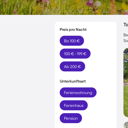
T
Preis pro Nacht
Ba
So
Bis 100 €
100 € - 199 €
Ab 200 €
Unterkunftsart
Ferienwohnung
Ferienhaus
Pension