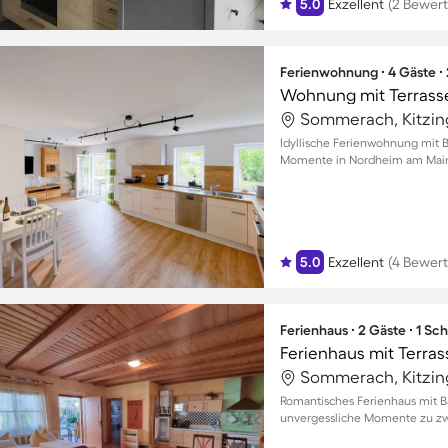
5.0
Exzellent
(2 Bewer
Ferienwohnung ∙ 4 Gäste ∙
Wohnung mit Terrasse,
Sommerach, Kitzin
Idyllische Ferienwohnung mit B
Momente in Nordheim am Main 
5.0
Exzellent
(4 Bewer
Ferienhaus ∙ 2 Gäste ∙ 1 Sc
Ferienhaus mit Terras
Sommerach, Kitzin
Romantisches Ferienhaus mit 
unvergessliche Momente zu zw