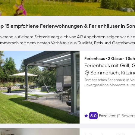
op 15 empfohlene Ferienwohnungen & Ferienhäuser in S
sierend auf einem Echtzeit-Vergleich von 419 Angeboten zeigen wir dir d
mmerach mit dem besten Verhältnis aus Qualität, Preis und Gästebewe
Ferienhaus ∙ 2 Gäste ∙ 1 Sc
Ferienhaus mit Grill, 
Sommerach, Kitzin
Romantisches Ferienhaus in Vol
unvergessliche Momente zu zw
5.0
Exzellent
(2 Bewer