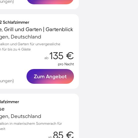
tungen)
 2 Schlafzimmer
 Grill und Garten | Gartenblick
gen, Deutschland
alkon und Garten für unvergessliche
für bis zu 4 Gäste
135 €
ab
pro Nacht
Zum Angebot
tungen)
hlafzimmer
se
gen, Deutschland
Balkon in malerischem Sommerach für
eit
85 €
ab