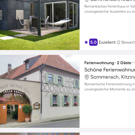
Romantisches Ferienhaus in Vol
unvergessliche Auszeiten zu z
5.0
Exzellent
(2 Bewer
Ferienwohnung ∙ 2 Gäste ∙
Sommerach, Kitzin
Romantische Ferienwohnung in
unvergessliche Momente zu zw