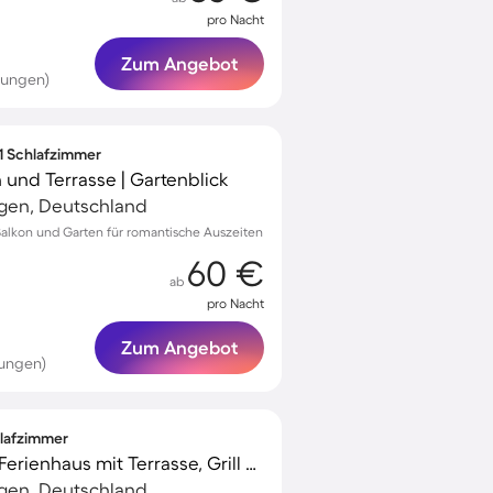
pro Nacht
Zum Angebot
tungen)
 1 Schlafzimmer
und Terrasse | Gartenblick
gen, Deutschland
Balkon und Garten für romantische Auszeiten
60 €
ab
pro Nacht
Zum Angebot
tungen)
hlafzimmer
Familienfreundliches Ferienhaus mit Terrasse, Grill und Garten | Gartenblick
gen, Deutschland