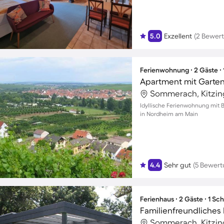
5.0
Exzellent
(2 Bewer
Ferienwohnung ∙ 2 Gäste ∙
Apartment mit Garten 
Sommerach, Kitzin
Idyllische Ferienwohnung mit 
in Nordheim am Main
4.4
Sehr gut
(5 Bewer
Ferienhaus ∙ 2 Gäste ∙ 1 Sc
Sommerach, Kitzin