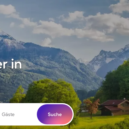
r in
Gäste
Suche