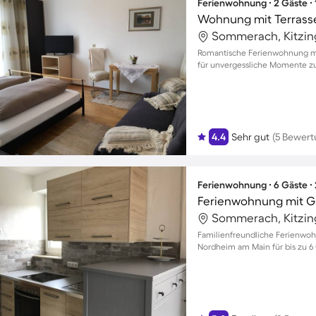
Ferienwohnung ∙ 2 Gäste ∙
Wohnung mit Terrasse
Sommerach, Kitzin
Romantische Ferienwohnung mi
für unvergessliche Momente z
4.4
Sehr gut
(5 Bewer
Ferienwohnung ∙ 6 Gäste ∙
Ferienwohnung mit G
Sommerach, Kitzin
Familienfreundliche Ferienwo
Nordheim am Main für bis zu 6